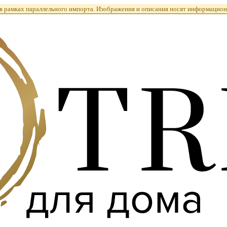
 рамках параллельного импорта. Изображения и описания носят информацион