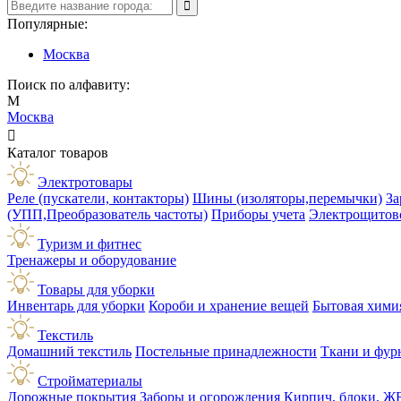
Популярные:
Москва
Поиск по алфавиту:
М
Москва

Каталог товаров
Электротовары
Реле (пускатели, контакторы)
Шины (изоляторы,перемычки)
За
(УПП,Преобразователь частоты)
Приборы учета
Электрощитов
Туризм и фитнес
Тренажеры и оборудование
Товары для уборки
Инвентарь для уборки
Короби и хранение вещей
Бытовая хими
Текстиль
Домашний текстиль
Постельные принадлежности
Ткани и фур
Стройматериалы
Дорожные покрытия
Заборы и огорождения
Кирпич, блоки, Ж