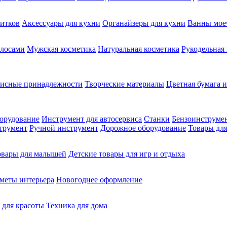
питков
Аксессуары для кухни
Органайзеры для кухни
Ванны мое
олосами
Мужская косметика
Натуральная косметика
Рукодельная
фисные принадлежности
Творческие материалы
Цветная бумага и
орудование
Инструмент для автосервиса
Станки
Бензоинструме
трумент
Ручной инструмент
Дорожное оборудование
Товары для
овары для малышей
Детские товары для игр и отдыха
меты интерьера
Новогоднее оформление
 для красоты
Техника для дома