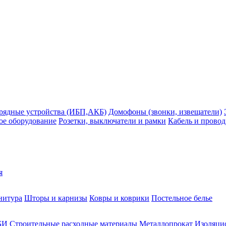
рядные устройства (ИБП,АКБ)
Домофоны (звонки, извещатели)
ое оборудование
Розетки, выключатели и рамки
Кабель и провод
я
нитура
Шторы и карнизы
Ковры и коврики
Постельное белье
БИ
Строительные расходные материалы
Металлопрокат
Изоляцио