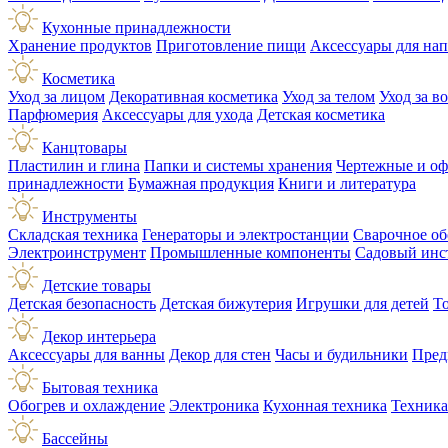
Кухонные принадлежности
Хранение продуктов
Приготовление пищи
Аксессуары для на
Косметика
Уход за лицом
Декоративная косметика
Уход за телом
Уход за в
Парфюмерия
Аксессуары для ухода
Детская косметика
Канцтовары
Пластилин и глина
Папки и системы хранения
Чертежные и о
принадлежности
Бумажная продукция
Книги и литература
Инструменты
Складская техника
Генераторы и электростанции
Сварочное об
Электроинструмент
Промышленные компоненты
Садовый инс
Детские товары
Детская безопасность
Детская бижутерия
Игрушки для детей
Т
Декор интерьера
Аксессуары для ванны
Декор для стен
Часы и будильники
Пред
Бытовая техника
Обогрев и охлаждение
Электроника
Кухонная техника
Техника
Бассейны