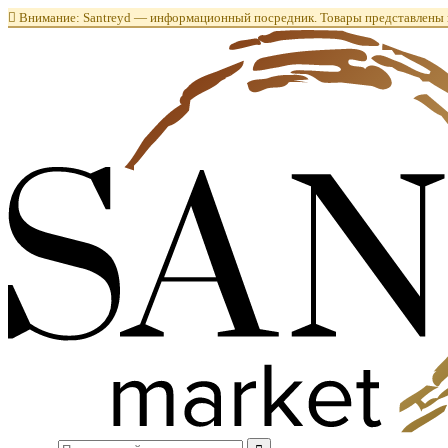

Внимание: Santreyd — информационный посредник. Товары представлены в