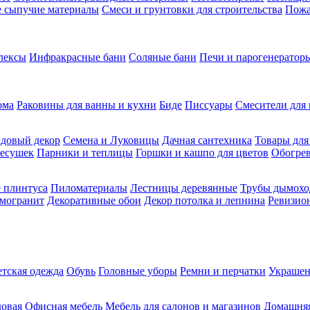
ие сыпучие материалы
Смеси и грунтовки для строительства
Пожа
лексы
Инфракрасные бани
Соляные бани
Печи и парогенераторы
ома
Раковины для ванны и кухни
Биде
Писсуары
Смесители для 
довый декор
Семена и Луковицы
Дачная сантехника
Товары для
несушек
Парники и теплицы
Горшки и кашпо для цветов
Обогрев
 плинтуса
Пиломатериалы
Лестницы деревянные
Трубы дымохо
амогранит
Декоративные обои
Декор потолка и лепнина
Ревизио
етская одежда
Обувь
Головные уборы
Ремни и перчатки
Украшен
довая
Офисная мебель
Мебель для салонов и магазинов
Домашняя