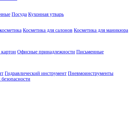
чные
Посуда
Кухонная утварь
 косметика
Косметика для салонов
Косметика для маникюра
 картон
Офисные принадлежности
Письменные
нт
Гидравлический инструмент
Пневмоинструменты
 безопасности