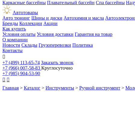
Каркасные бассейны
Плавательный бассейн
Спа бассейны
Над
Автотовары
Авто тюнинг
Шины и диски
Автохимия и масла
Автоэлектрон
Бренды
Коллекции
Акции
Как купить
Условия оплаты
Условия доставки
Гарантия на товар
О компании
Новости
Склады
Грузоперевозки
Политика
Контакты

+7 (499) 113-65-74
Заказать звонок
+7 (966) 007-58-83
Круглосуточно
+7 (985) 904-53-90


Главная
>
Каталог
>
Инструменты
>
Ручной инструмент
>
Мол