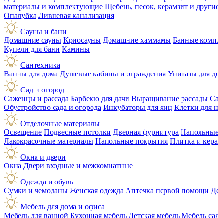
материалы и комплектующие
Щебень, песок, керамзит и друг
Опалубка
Ливневая канализация
Сауны и бани
Домашние сауны
Криосауны
Домашние хаммамы
Банные комп
Купели для бани
Камины
Сантехника
Ванны для дома
Душевые кабины и ограждения
Унитазы для д
Сад и огород
Саженцы и рассада
Барбекю для дачи
Выращивание рассады
Са
Обустройство сада и огорода
Инкубаторы для яиц
Клетки для 
Отделочные материалы
Освещение
Подвесные потолки
Дверная фурнитура
Напольные
Лакокрасочные материалы
Напольные покрытия
Плитка и кер
Окна и двери
Окна
Двери входные и межкомнатные
Одежда и обувь
Сумки и чемоданы
Женская одежда
Аптечка первой помощи
Д
Мебель для дома и офиса
Мебель для ванной
Кухонная мебель
Детская мебель
Мебель са