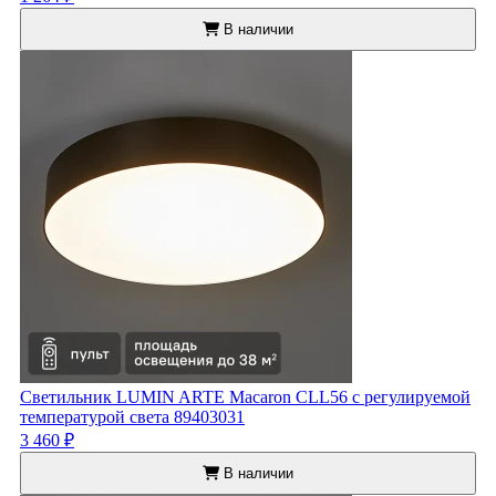
В наличии
Светильник LUMIN ARTE Macaron CLL56 с регулируемой
температурой света 89403031
3 460 ₽
В наличии