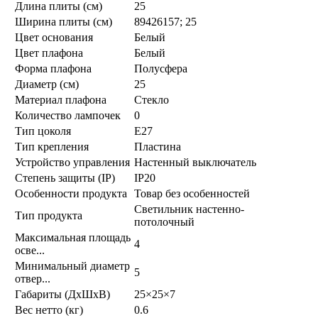
Длина плиты (см)
25
Ширина плиты (см)
89426157; 25
Цвет основания
Белый
Цвет плафона
Белый
Форма плафона
Полусфера
Диаметр (см)
25
Материал плафона
Стекло
Количество лампочек
0
Тип цоколя
E27
Тип крепления
Пластина
Устройство управления
Настенный выключатель
Степень защиты (IP)
IP20
Особенности продукта
Товар без особенностей
Светильник настенно-
Тип продукта
потолочный
Максимальная площадь
4
осве...
Минимальный диаметр
5
отвер...
Габариты (ДхШхВ)
25×25×7
Вес нетто (кг)
0.6