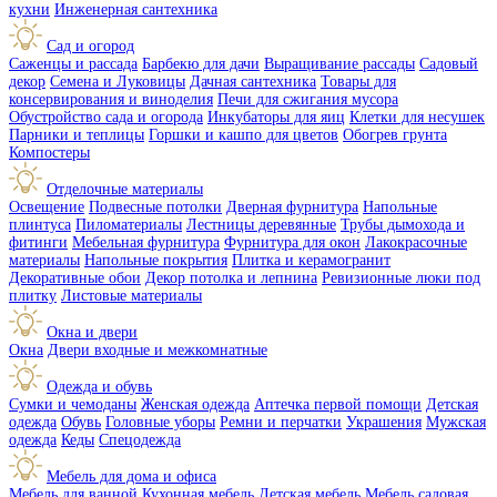
кухни
Инженерная сантехника
Сад и огород
Саженцы и рассада
Барбекю для дачи
Выращивание рассады
Садовый
декор
Семена и Луковицы
Дачная сантехника
Товары для
консервирования и виноделия
Печи для сжигания мусора
Обустройство сада и огорода
Инкубаторы для яиц
Клетки для несушек
Парники и теплицы
Горшки и кашпо для цветов
Обогрев грунта
Компостеры
Отделочные материалы
Освещение
Подвесные потолки
Дверная фурнитура
Напольные
плинтуса
Пиломатериалы
Лестницы деревянные
Трубы дымохода и
фитинги
Мебельная фурнитура
Фурнитура для окон
Лакокрасочные
материалы
Напольные покрытия
Плитка и керамогранит
Декоративные обои
Декор потолка и лепнина
Ревизионные люки под
плитку
Листовые материалы
Окна и двери
Окна
Двери входные и межкомнатные
Одежда и обувь
Сумки и чемоданы
Женская одежда
Аптечка первой помощи
Детская
одежда
Обувь
Головные уборы
Ремни и перчатки
Украшения
Мужская
одежда
Кеды
Спецодежда
Мебель для дома и офиса
Мебель для ванной
Кухонная мебель
Детская мебель
Мебель садовая