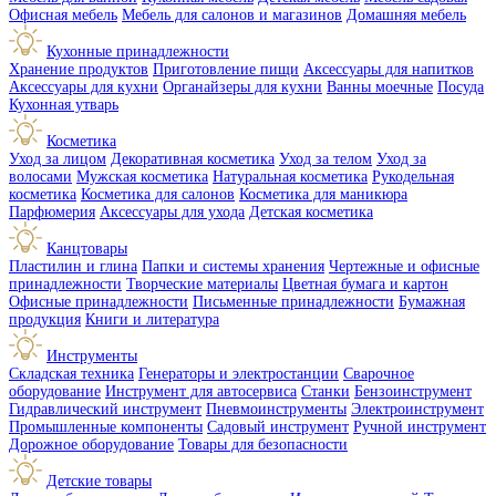
Офисная мебель
Мебель для салонов и магазинов
Домашняя мебель
Кухонные принадлежности
Хранение продуктов
Приготовление пищи
Аксессуары для напитков
Аксессуары для кухни
Органайзеры для кухни
Ванны моечные
Посуда
Кухонная утварь
Косметика
Уход за лицом
Декоративная косметика
Уход за телом
Уход за
волосами
Мужская косметика
Натуральная косметика
Рукодельная
косметика
Косметика для салонов
Косметика для маникюра
Парфюмерия
Аксессуары для ухода
Детская косметика
Канцтовары
Пластилин и глина
Папки и системы хранения
Чертежные и офисные
принадлежности
Творческие материалы
Цветная бумага и картон
Офисные принадлежности
Письменные принадлежности
Бумажная
продукция
Книги и литература
Инструменты
Складская техника
Генераторы и электростанции
Сварочное
оборудование
Инструмент для автосервиса
Станки
Бензоинструмент
Гидравлический инструмент
Пневмоинструменты
Электроинструмент
Промышленные компоненты
Садовый инструмент
Ручной инструмент
Дорожное оборудование
Товары для безопасности
Детские товары