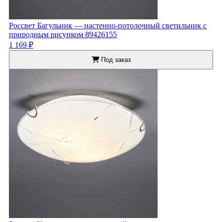
Россвет Багульник — настенно-потолочный светильник с
природным рисунком 89426155
1 169 ₽
Под заказ