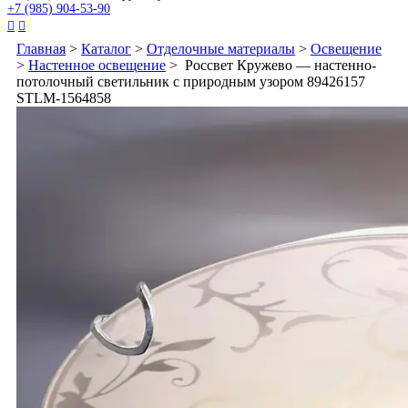
+7 (985) 904-53-90


Главная
>
Каталог
>
Отделочные материалы
>
Освещение
>
Настенное освещение
> Россвет Кружево — настенно-
потолочный светильник с природным узором 89426157
STLM-1564858