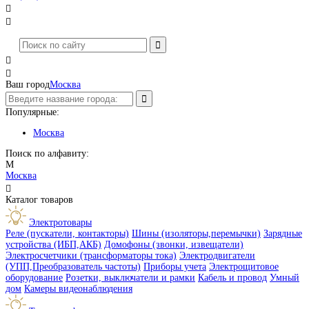




Ваш город
Москва
Популярные:
Москва
Поиск по алфавиту:
М
Москва

Каталог товаров
Электротовары
Реле (пускатели, контакторы)
Шины (изоляторы,перемычки)
Зарядные
устройства (ИБП,АКБ)
Домофоны (звонки, извещатели)
Электросчетчики (трансформаторы тока)
Электродвигатели
(УПП,Преобразователь частоты)
Приборы учета
Электрощитовое
оборудование
Розетки, выключатели и рамки
Кабель и провод
Умный
дом
Камеры видеонаблюдения