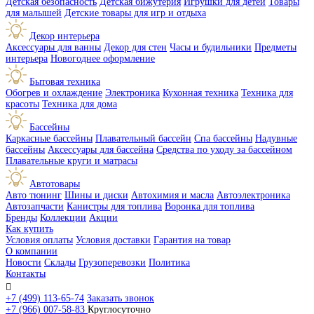
Детская безопасность
Детская бижутерия
Игрушки для детей
Товары
для малышей
Детские товары для игр и отдыха
Декор интерьера
Аксессуары для ванны
Декор для стен
Часы и будильники
Предметы
интерьера
Новогоднее оформление
Бытовая техника
Обогрев и охлаждение
Электроника
Кухонная техника
Техника для
красоты
Техника для дома
Бассейны
Каркасные бассейны
Плавательный бассейн
Спа бассейны
Надувные
бассейны
Аксессуары для бассейна
Средства по уходу за бассейном
Плавательные круги и матрасы
Автотовары
Авто тюнинг
Шины и диски
Автохимия и масла
Автоэлектроника
Автозапчасти
Канистры для топлива
Воронка для топлива
Бренды
Коллекции
Акции
Как купить
Условия оплаты
Условия доставки
Гарантия на товар
О компании
Новости
Склады
Грузоперевозки
Политика
Контакты

+7 (499) 113-65-74
Заказать звонок
+7 (966) 007-58-83
Круглосуточно