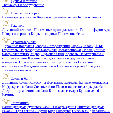
Туризм и фитнес
Тренажеры и оборудование
Товары для уборки
Инвентарь для уборки
Короби и хранение вещей
Бытовая химия
Текстиль
Домашний текстиль
Постельные принадлежности
Ткани и фурнитура
Шторы и карнизы
Ковры и коврики
Постельное белье
Стройматериалы
Дорожные покрытия
Заборы и огорождения
Кирпич, блоки, ЖБИ
Строительные расходные материалы
Металлопрокат
Изоляционные
материалы: тепло, гидро, шумоизоляция
Кровельные материалы и
комплектующие
Щебень, песок, керамзит и другие сыпучие
материалы
Смеси и грунтовки для строительства
Пожарное
оборудование
Фасадные материалы
Скобяные изделия
Опалубка
Ливневая канализация
Сауны и бани
Домашние сауны
Криосауны
Домашние хаммамы
Банные комплексы
Инфракрасные бани
Соляные бани
Печи и парогенераторы для бани
Двери и ограждения для бани
Банные аксессуары
Купели для бани
Камины
Сантехника
Ванны для дома
Душевые кабины и ограждения
Унитазы для дома
Раковины для ванны и кухни
Биде
Писсуары
Смесители для ванной и