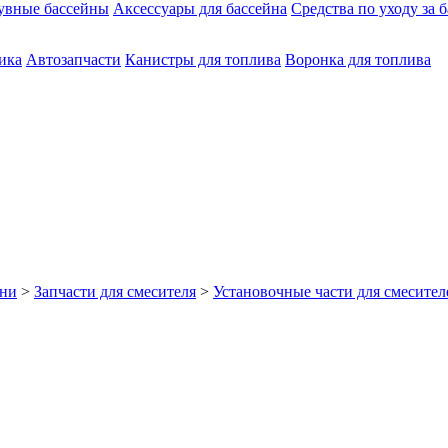
увные бассейны
Аксессуары для бассейна
Средства по уходу за 
ика
Автозапчасти
Канистры для топлива
Воронка для топлива
хни
>
Запчасти для смесителя
>
Установочные части для смесител