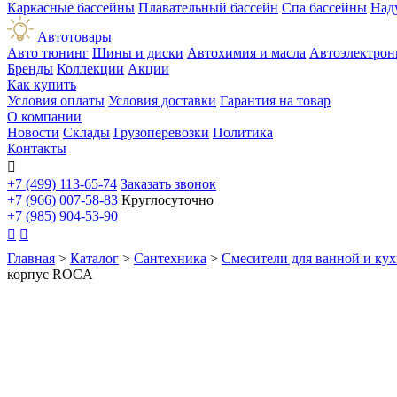
Каркасные бассейны
Плавательный бассейн
Спа бассейны
Над
Автотовары
Авто тюнинг
Шины и диски
Автохимия и масла
Автоэлектрон
Бренды
Коллекции
Акции
Как купить
Условия оплаты
Условия доставки
Гарантия на товар
О компании
Новости
Склады
Грузоперевозки
Политика
Контакты

+7 (499) 113-65-74
Заказать звонок
+7 (966) 007-58-83
Круглосуточно
+7 (985) 904-53-90


Главная
>
Каталог
>
Сантехника
>
Смесители для ванной и ку
корпус ROCA