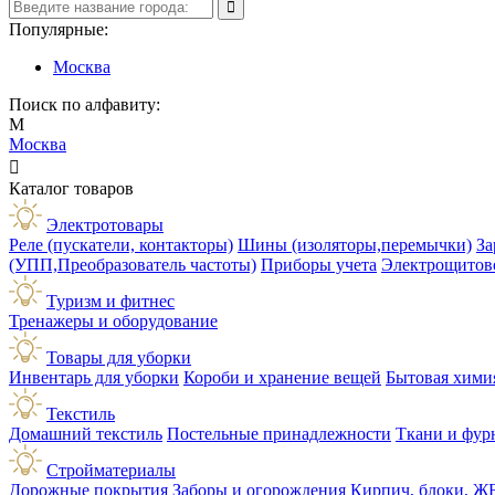
Популярные:
Москва
Поиск по алфавиту:
М
Москва

Каталог товаров
Электротовары
Реле (пускатели, контакторы)
Шины (изоляторы,перемычки)
За
(УПП,Преобразователь частоты)
Приборы учета
Электрощитов
Туризм и фитнес
Тренажеры и оборудование
Товары для уборки
Инвентарь для уборки
Короби и хранение вещей
Бытовая хими
Текстиль
Домашний текстиль
Постельные принадлежности
Ткани и фур
Стройматериалы
Дорожные покрытия
Заборы и огорождения
Кирпич, блоки, Ж