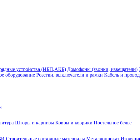
рядные устройства (ИБП,АКБ)
Домофоны (звонки, извещатели)
ое оборудование
Розетки, выключатели и рамки
Кабель и провод
я
нитура
Шторы и карнизы
Ковры и коврики
Постельное белье
БИ
Строительные расходные материалы
Металлопрокат
Изоляцио