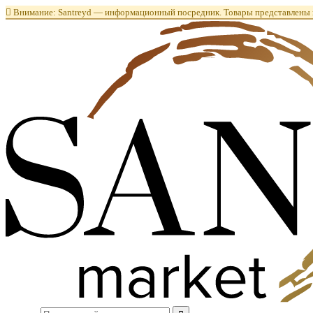

Внимание: Santreyd — информационный посредник. Товары представлены в