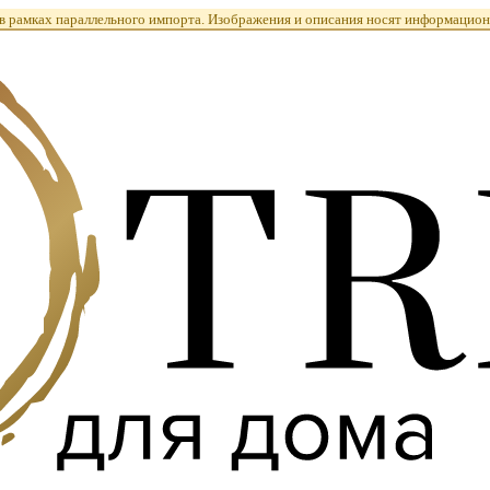
 рамках параллельного импорта. Изображения и описания носят информацион