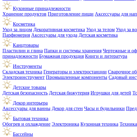
Кухонные принадлежности
Хранение продуктов
Приготовление пищи
Аксессуары для на
Косметика
Уход за лицом
Декоративная косметика
Уход за телом
Уход за в
Парфюмерия
Аксессуары для ухода
Детская косметика
Канцтовары
Пластилин и глина
Папки и системы хранения
Чертежные и о
принадлежности
Бумажная продукция
Книги и литература
Инструменты
Складская техника
Генераторы и электростанции
Сварочное об
Электроинструмент
Промышленные компоненты
Садовый инс
Детские товары
Детская безопасность
Детская бижутерия
Игрушки для детей
Т
Декор интерьера
Аксессуары для ванны
Декор для стен
Часы и будильники
Пред
Бытовая техника
Обогрев и охлаждение
Электроника
Кухонная техника
Техника
Бассейны