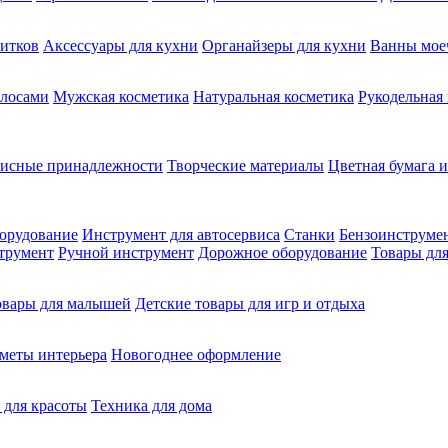
питков
Аксессуары для кухни
Органайзеры для кухни
Ванны мое
олосами
Мужская косметика
Натуральная косметика
Рукодельная
фисные принадлежности
Творческие материалы
Цветная бумага и
орудование
Инструмент для автосервиса
Станки
Бензоинструме
трумент
Ручной инструмент
Дорожное оборудование
Товары для
овары для малышей
Детские товары для игр и отдыха
меты интерьера
Новогоднее оформление
 для красоты
Техника для дома