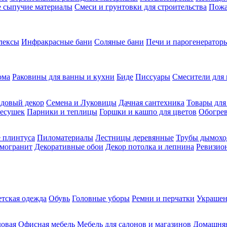
ие сыпучие материалы
Смеси и грунтовки для строительства
Пожа
лексы
Инфракрасные бани
Соляные бани
Печи и парогенераторы
ома
Раковины для ванны и кухни
Биде
Писсуары
Смесители для 
довый декор
Семена и Луковицы
Дачная сантехника
Товары для
несушек
Парники и теплицы
Горшки и кашпо для цветов
Обогрев
 плинтуса
Пиломатериалы
Лестницы деревянные
Трубы дымохо
амогранит
Декоративные обои
Декор потолка и лепнина
Ревизио
етская одежда
Обувь
Головные уборы
Ремни и перчатки
Украшен
довая
Офисная мебель
Мебель для салонов и магазинов
Домашняя