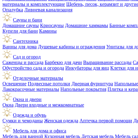
материалы и комплектующие
Щебень, песок, керамзит и друг
Опалубка
Ливневая канализация
Сауны и бани
Домашние сауны
Криосауны
Домашние хаммамы
Банные комп
Купели для бани
Камины
Сантехника
Ванны для дома
Душевые кабины и ограждения
Унитазы для д
Сад и огород
Саженцы и рассада
Барбекю для дачи
Выращивание рассады
Са
Обустройство сада и огорода
Инкубаторы для яиц
Клетки для 
Отделочные материалы
Освещение
Подвесные потолки
Дверная фурнитура
Напольные
Лакокрасочные материалы
Напольные покрытия
Плитка и кер
Окна и двери
Окна
Двери входные и межкомнатные
Одежда и обувь
Сумки и чемоданы
Женская одежда
Аптечка первой помощи
Д
Мебель для дома и офиса
Мебель для ванной
Кухонная мебель
Детская мебель
Мебель са