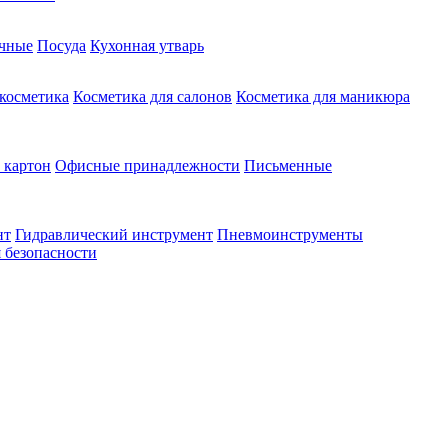
чные
Посуда
Кухонная утварь
 косметика
Косметика для салонов
Косметика для маникюра
 картон
Офисные принадлежности
Письменные
нт
Гидравлический инструмент
Пневмоинструменты
 безопасности