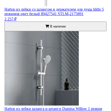
Набор из лейки со шлангом и держателем для душа Iddis 5
режимов цвет белый 89427541 STLM-2175891
2 257 ₽
В наличии
Набор из лейки шланга и штанги Damixa Willow 1 режим