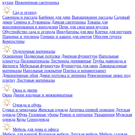
кухни
Инженерная сантехника
Сад и огород
Саженцы и рассада
Барбекю для дачи
Выращивание рассады
Садовый
декор
Семена и Луковицы
Дачная сантехника
Товары для
консервирования и виноделия
Печи для сжигания мусора
Обустройство сада и огорода
Инкубаторы для яиц
Клетки для несушек
Парники и теплицы
Горшки и кашпо для цветов
Обогрев грунта
Компостеры
Отделочные материалы
Освещение
Подвесные потолки
Дверная фурнитура
Напольные
плинтуса
Пиломатериалы
Лестницы деревянные
Трубы дымохода и
фитинги
Мебельная фурнитура
Фурнитура для окон
Лакокрасочные
материалы
Напольные покрытия
Плитка и керамогранит
Декоративные обои
Декор потолка и лепнина
Ревизионные люки под
плитку
Листовые материалы
Окна и двери
Окна
Двери входные и межкомнатные
Одежда и обувь
Сумки и чемоданы
Женская одежда
Аптечка первой помощи
Детская
одежда
Обувь
Головные уборы
Ремни и перчатки
Украшения
Мужская
одежда
Кеды
Спецодежда
Мебель для дома и офиса
Мебель для ванной
Кухонная мебель
Детская мебель
Мебель садовая