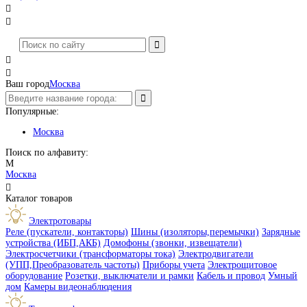




Ваш город
Москва
Популярные:
Москва
Поиск по алфавиту:
М
Москва

Каталог товаров
Электротовары
Реле (пускатели, контакторы)
Шины (изоляторы,перемычки)
Зарядные
устройства (ИБП,АКБ)
Домофоны (звонки, извещатели)
Электросчетчики (трансформаторы тока)
Электродвигатели
(УПП,Преобразователь частоты)
Приборы учета
Электрощитовое
оборудование
Розетки, выключатели и рамки
Кабель и провод
Умный
дом
Камеры видеонаблюдения