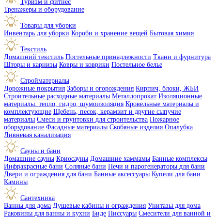
Туризм и фитнес
Тренажеры и оборудование
Товары для уборки
Инвентарь для уборки
Короби и хранение вещей
Бытовая химия
Текстиль
Домашний текстиль
Постельные принадлежности
Ткани и фурнитура
Шторы и карнизы
Ковры и коврики
Постельное белье
Стройматериалы
Дорожные покрытия
Заборы и огорождения
Кирпич, блоки, ЖБИ
Строительные расходные материалы
Металлопрокат
Изоляционные
материалы: тепло, гидро, шумоизоляция
Кровельные материалы и
комплектующие
Щебень, песок, керамзит и другие сыпучие
материалы
Смеси и грунтовки для строительства
Пожарное
оборудование
Фасадные материалы
Скобяные изделия
Опалубка
Ливневая канализация
Сауны и бани
Домашние сауны
Криосауны
Домашние хаммамы
Банные комплексы
Инфракрасные бани
Соляные бани
Печи и парогенераторы для бани
Двери и ограждения для бани
Банные аксессуары
Купели для бани
Камины
Сантехника
Ванны для дома
Душевые кабины и ограждения
Унитазы для дома
Раковины для ванны и кухни
Биде
Писсуары
Смесители для ванной и