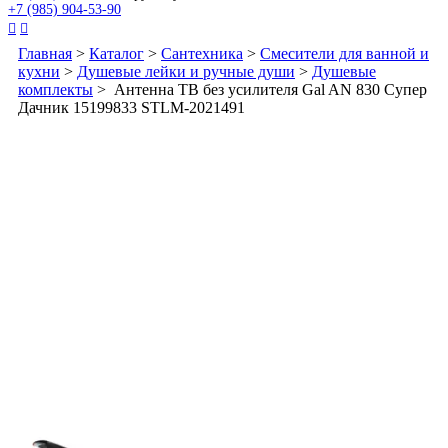
+7 (985) 904-53-90


Главная
>
Каталог
>
Сантехника
>
Смесители для ванной и
кухни
>
Душевые лейки и ручные души
>
Душевые
комплекты
> Антенна ТВ без усилителя Gal AN 830 Супер
Дачник 15199833 STLM-2021491