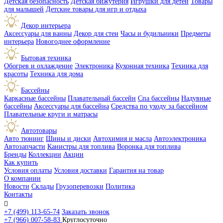
Детская безопасность
Детская бижутерия
Игрушки для детей
Товары
для малышей
Детские товары для игр и отдыха
Декор интерьера
Аксессуары для ванны
Декор для стен
Часы и будильники
Предметы
интерьера
Новогоднее оформление
Бытовая техника
Обогрев и охлаждение
Электроника
Кухонная техника
Техника для
красоты
Техника для дома
Бассейны
Каркасные бассейны
Плавательный бассейн
Спа бассейны
Надувные
бассейны
Аксессуары для бассейна
Средства по уходу за бассейном
Плавательные круги и матрасы
Автотовары
Авто тюнинг
Шины и диски
Автохимия и масла
Автоэлектроника
Автозапчасти
Канистры для топлива
Воронка для топлива
Бренды
Коллекции
Акции
Как купить
Условия оплаты
Условия доставки
Гарантия на товар
О компании
Новости
Склады
Грузоперевозки
Политика
Контакты

+7 (499) 113-65-74
Заказать звонок
+7 (966) 007-58-83
Круглосуточно