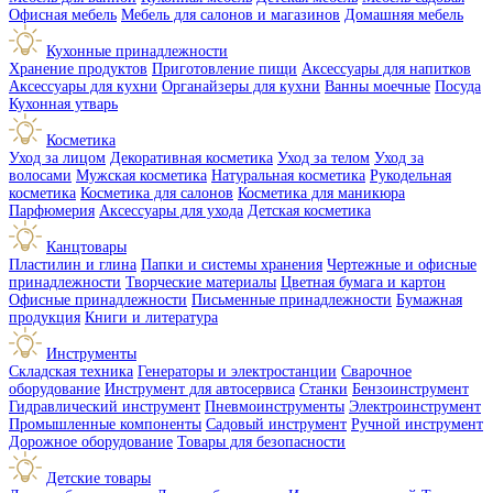
Офисная мебель
Мебель для салонов и магазинов
Домашняя мебель
Кухонные принадлежности
Хранение продуктов
Приготовление пищи
Аксессуары для напитков
Аксессуары для кухни
Органайзеры для кухни
Ванны моечные
Посуда
Кухонная утварь
Косметика
Уход за лицом
Декоративная косметика
Уход за телом
Уход за
волосами
Мужская косметика
Натуральная косметика
Рукодельная
косметика
Косметика для салонов
Косметика для маникюра
Парфюмерия
Аксессуары для ухода
Детская косметика
Канцтовары
Пластилин и глина
Папки и системы хранения
Чертежные и офисные
принадлежности
Творческие материалы
Цветная бумага и картон
Офисные принадлежности
Письменные принадлежности
Бумажная
продукция
Книги и литература
Инструменты
Складская техника
Генераторы и электростанции
Сварочное
оборудование
Инструмент для автосервиса
Станки
Бензоинструмент
Гидравлический инструмент
Пневмоинструменты
Электроинструмент
Промышленные компоненты
Садовый инструмент
Ручной инструмент
Дорожное оборудование
Товары для безопасности
Детские товары