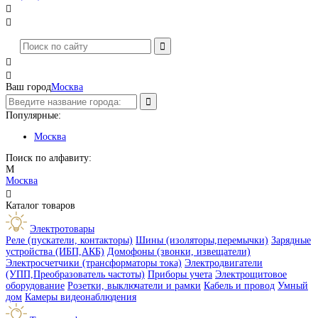




Ваш город
Москва
Популярные:
Москва
Поиск по алфавиту:
М
Москва

Каталог товаров
Электротовары
Реле (пускатели, контакторы)
Шины (изоляторы,перемычки)
Зарядные
устройства (ИБП,АКБ)
Домофоны (звонки, извещатели)
Электросчетчики (трансформаторы тока)
Электродвигатели
(УПП,Преобразователь частоты)
Приборы учета
Электрощитовое
оборудование
Розетки, выключатели и рамки
Кабель и провод
Умный
дом
Камеры видеонаблюдения