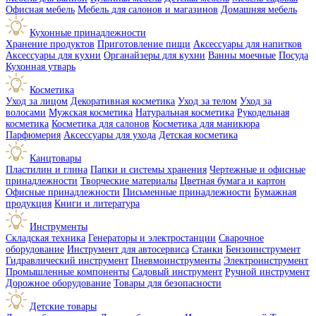
Офисная мебель
Мебель для салонов и магазинов
Домашняя мебель
Кухонные принадлежности
Хранение продуктов
Приготовление пищи
Аксессуары для напитков
Аксессуары для кухни
Органайзеры для кухни
Ванны моечные
Посуда
Кухонная утварь
Косметика
Уход за лицом
Декоративная косметика
Уход за телом
Уход за
волосами
Мужская косметика
Натуральная косметика
Рукодельная
косметика
Косметика для салонов
Косметика для маникюра
Парфюмерия
Аксессуары для ухода
Детская косметика
Канцтовары
Пластилин и глина
Папки и системы хранения
Чертежные и офисные
принадлежности
Творческие материалы
Цветная бумага и картон
Офисные принадлежности
Письменные принадлежности
Бумажная
продукция
Книги и литература
Инструменты
Складская техника
Генераторы и электростанции
Сварочное
оборудование
Инструмент для автосервиса
Станки
Бензоинструмент
Гидравлический инструмент
Пневмоинструменты
Электроинструмент
Промышленные компоненты
Садовый инструмент
Ручной инструмент
Дорожное оборудование
Товары для безопасности
Детские товары