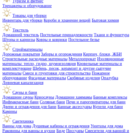
Туризм и фитнес
Тренажеры и оборудование
Товары для уборки
Инвентарь для уборки
Короби и хранение вещей
Бытовая химия
Текстиль
Домашний текстиль
Постельные принадлежности
Ткани и фурнитура
Шторы и карнизы
Ковры и коврики
Постельное белье
Стройматериалы
Дорожные покрытия
Заборы и огорождения
Кирпич, блоки, ЖБИ
Строительные расходные материалы
Металлопрокат
Изоляционные
материалы: тепло, гидро, шумоизоляция
Кровельные материалы и
комплектующие
Щебень, песок, керамзит и другие сыпучие
материалы
Смеси и грунтовки для строительства
Пожарное
оборудование
Фасадные материалы
Скобяные изделия
Опалубка
Ливневая канализация
Сауны и бани
Домашние сауны
Криосауны
Домашние хаммамы
Банные комплексы
Инфракрасные бани
Соляные бани
Печи и парогенераторы для бани
Двери и ограждения для бани
Банные аксессуары
Купели для бани
Камины
Сантехника
Ванны для дома
Душевые кабины и ограждения
Унитазы для дома
Раковины для ванны и кухни
Биде
Писсуары
Смесители для ванной и