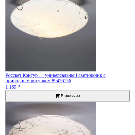
Россвет Контур — универсальный светильник с
природным рисунком 89426156
1 169 ₽
В наличии