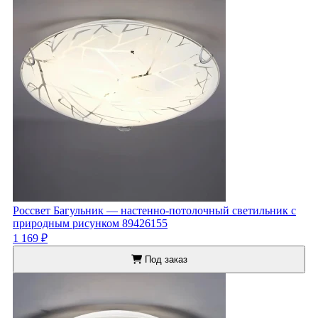
Россвет Багульник — настенно-потолочный светильник с
природным рисунком 89426155
1 169 ₽
Под заказ