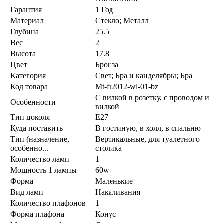
Гарантия
1 Год
Материал
Стекло; Металл
Глубина
25.5
Вес
2
Высота
17.8
Цвет
Бронза
Категория
Свет; Бра и канделябры; Бра
Код товара
Mt-fr2012-wl-01-bz
С вилкой в розетку, с проводом и
Особенности
вилкой
Тип цоколя
E27
Куда поставить
В гостиную, в холл, в спальню
Тип (назначение,
Вертикальные, для туалетного
особенно...
столика
Количество ламп
1
Мощность 1 лампы
60w
Форма
Маленькие
Вид ламп
Накаливания
Количество плафонов
1
Форма плафона
Конус