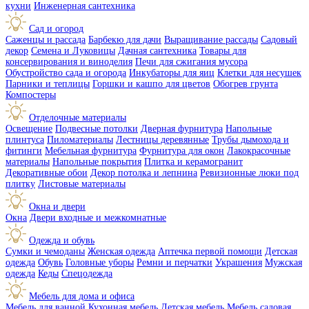
кухни
Инженерная сантехника
Сад и огород
Саженцы и рассада
Барбекю для дачи
Выращивание рассады
Садовый
декор
Семена и Луковицы
Дачная сантехника
Товары для
консервирования и виноделия
Печи для сжигания мусора
Обустройство сада и огорода
Инкубаторы для яиц
Клетки для несушек
Парники и теплицы
Горшки и кашпо для цветов
Обогрев грунта
Компостеры
Отделочные материалы
Освещение
Подвесные потолки
Дверная фурнитура
Напольные
плинтуса
Пиломатериалы
Лестницы деревянные
Трубы дымохода и
фитинги
Мебельная фурнитура
Фурнитура для окон
Лакокрасочные
материалы
Напольные покрытия
Плитка и керамогранит
Декоративные обои
Декор потолка и лепнина
Ревизионные люки под
плитку
Листовые материалы
Окна и двери
Окна
Двери входные и межкомнатные
Одежда и обувь
Сумки и чемоданы
Женская одежда
Аптечка первой помощи
Детская
одежда
Обувь
Головные уборы
Ремни и перчатки
Украшения
Мужская
одежда
Кеды
Спецодежда
Мебель для дома и офиса
Мебель для ванной
Кухонная мебель
Детская мебель
Мебель садовая