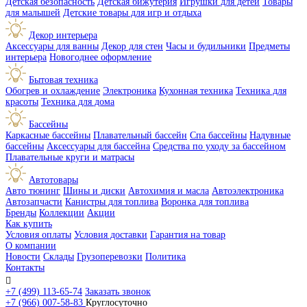
Детская безопасность
Детская бижутерия
Игрушки для детей
Товары
для малышей
Детские товары для игр и отдыха
Декор интерьера
Аксессуары для ванны
Декор для стен
Часы и будильники
Предметы
интерьера
Новогоднее оформление
Бытовая техника
Обогрев и охлаждение
Электроника
Кухонная техника
Техника для
красоты
Техника для дома
Бассейны
Каркасные бассейны
Плавательный бассейн
Спа бассейны
Надувные
бассейны
Аксессуары для бассейна
Средства по уходу за бассейном
Плавательные круги и матрасы
Автотовары
Авто тюнинг
Шины и диски
Автохимия и масла
Автоэлектроника
Автозапчасти
Канистры для топлива
Воронка для топлива
Бренды
Коллекции
Акции
Как купить
Условия оплаты
Условия доставки
Гарантия на товар
О компании
Новости
Склады
Грузоперевозки
Политика
Контакты

+7 (499) 113-65-74
Заказать звонок
+7 (966) 007-58-83
Круглосуточно