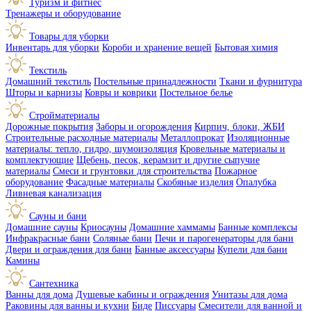
Туризм и фитнес
Тренажеры и оборудование
Товары для уборки
Инвентарь для уборки
Короби и хранение вещей
Бытовая химия
Текстиль
Домашний текстиль
Постельные принадлежности
Ткани и фурнитура
Шторы и карнизы
Ковры и коврики
Постельное белье
Стройматериалы
Дорожные покрытия
Заборы и огорождения
Кирпич, блоки, ЖБИ
Строительные расходные материалы
Металлопрокат
Изоляционные
материалы: тепло, гидро, шумоизоляция
Кровельные материалы и
комплектующие
Щебень, песок, керамзит и другие сыпучие
материалы
Смеси и грунтовки для строительства
Пожарное
оборудование
Фасадные материалы
Скобяные изделия
Опалубка
Ливневая канализация
Сауны и бани
Домашние сауны
Криосауны
Домашние хаммамы
Банные комплексы
Инфракрасные бани
Соляные бани
Печи и парогенераторы для бани
Двери и ограждения для бани
Банные аксессуары
Купели для бани
Камины
Сантехника
Ванны для дома
Душевые кабины и ограждения
Унитазы для дома
Раковины для ванны и кухни
Биде
Писсуары
Смесители для ванной и