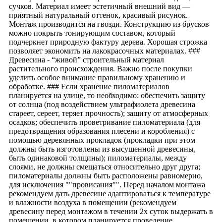
сучков. Материал имеет эстетичный внешний вид —
приятный натуральный оттенок, красивый рисунок.
Монтаж производится на гвозди. Конструкцию из брусков
можно покрыть тонирующим составом, который
подчеркнет природную фактуру дерева. Хорошая строжка
позволяет экономить на лакокрасочных материалах. ###
Древесина - “живой” строительный материал
растительного происхождения. Важно после покупки
уделить особое внимание правильному хранению и
обработке. ### Если хранение пиломатериалов
планируется на улице, то необходимо: обеспечить защиту
от солнца (под воздействием ультрафиолета древесина
стареет, сереет, теряет прочность); защиту от атмосферных
осадков; обеспечить проветривание пиломатериала (для
предотвращения образования плесени и коробления) с
помощью деревянных прокладок (прокладки при этом
должны быть изготовлены из высушенной древесины,
быть одинаковой толщины); пиломатериалы, между
слоями, не должны смещаться относительно друг друга;
пиломатериалы должны быть расположены равномерно,
для исключения ""провисания"". Перед началом монтажа
рекомендуем дать древесине адаптироваться к температуре
и влажности воздуха в помещении (рекомендуем
древесину перед монтажом в течении 2х суток выдержать в
помещении, в котором планируется проведение