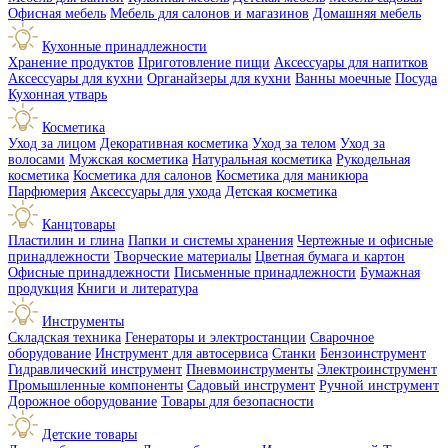
Офисная мебель
Мебель для салонов и магазинов
Домашняя мебель
Кухонные принадлежности
Хранение продуктов
Приготовление пищи
Аксессуары для напитков
Аксессуары для кухни
Органайзеры для кухни
Ванны моечные
Посуда
Кухонная утварь
Косметика
Уход за лицом
Декоративная косметика
Уход за телом
Уход за
волосами
Мужская косметика
Натуральная косметика
Рукодельная
косметика
Косметика для салонов
Косметика для маникюра
Парфюмерия
Аксессуары для ухода
Детская косметика
Канцтовары
Пластилин и глина
Папки и системы хранения
Чертежные и офисные
принадлежности
Творческие материалы
Цветная бумага и картон
Офисные принадлежности
Письменные принадлежности
Бумажная
продукция
Книги и литература
Инструменты
Складская техника
Генераторы и электростанции
Сварочное
оборудование
Инструмент для автосервиса
Станки
Бензоинструмент
Гидравлический инструмент
Пневмоинструменты
Электроинструмент
Промышленные компоненты
Садовый инструмент
Ручной инструмент
Дорожное оборудование
Товары для безопасности
Детские товары