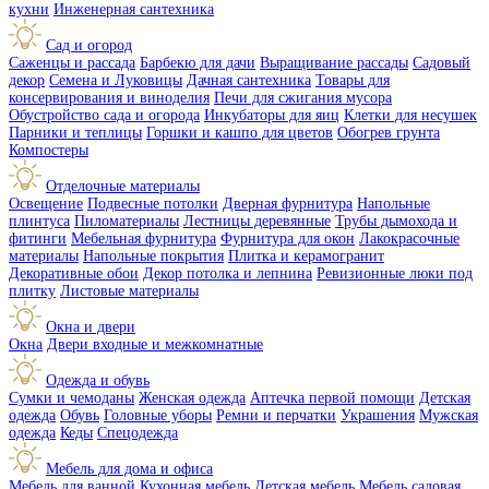
кухни
Инженерная сантехника
Сад и огород
Саженцы и рассада
Барбекю для дачи
Выращивание рассады
Садовый
декор
Семена и Луковицы
Дачная сантехника
Товары для
консервирования и виноделия
Печи для сжигания мусора
Обустройство сада и огорода
Инкубаторы для яиц
Клетки для несушек
Парники и теплицы
Горшки и кашпо для цветов
Обогрев грунта
Компостеры
Отделочные материалы
Освещение
Подвесные потолки
Дверная фурнитура
Напольные
плинтуса
Пиломатериалы
Лестницы деревянные
Трубы дымохода и
фитинги
Мебельная фурнитура
Фурнитура для окон
Лакокрасочные
материалы
Напольные покрытия
Плитка и керамогранит
Декоративные обои
Декор потолка и лепнина
Ревизионные люки под
плитку
Листовые материалы
Окна и двери
Окна
Двери входные и межкомнатные
Одежда и обувь
Сумки и чемоданы
Женская одежда
Аптечка первой помощи
Детская
одежда
Обувь
Головные уборы
Ремни и перчатки
Украшения
Мужская
одежда
Кеды
Спецодежда
Мебель для дома и офиса
Мебель для ванной
Кухонная мебель
Детская мебель
Мебель садовая