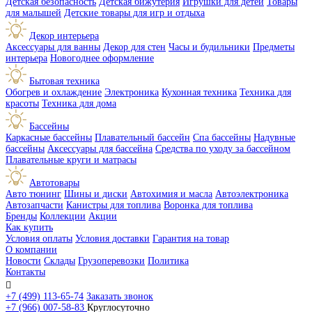
Детская безопасность
Детская бижутерия
Игрушки для детей
Товары
для малышей
Детские товары для игр и отдыха
Декор интерьера
Аксессуары для ванны
Декор для стен
Часы и будильники
Предметы
интерьера
Новогоднее оформление
Бытовая техника
Обогрев и охлаждение
Электроника
Кухонная техника
Техника для
красоты
Техника для дома
Бассейны
Каркасные бассейны
Плавательный бассейн
Спа бассейны
Надувные
бассейны
Аксессуары для бассейна
Средства по уходу за бассейном
Плавательные круги и матрасы
Автотовары
Авто тюнинг
Шины и диски
Автохимия и масла
Автоэлектроника
Автозапчасти
Канистры для топлива
Воронка для топлива
Бренды
Коллекции
Акции
Как купить
Условия оплаты
Условия доставки
Гарантия на товар
О компании
Новости
Склады
Грузоперевозки
Политика
Контакты

+7 (499) 113-65-74
Заказать звонок
+7 (966) 007-58-83
Круглосуточно