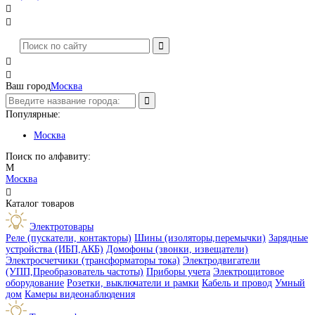




Ваш город
Москва
Популярные:
Москва
Поиск по алфавиту:
М
Москва

Каталог товаров
Электротовары
Реле (пускатели, контакторы)
Шины (изоляторы,перемычки)
Зарядные
устройства (ИБП,АКБ)
Домофоны (звонки, извещатели)
Электросчетчики (трансформаторы тока)
Электродвигатели
(УПП,Преобразователь частоты)
Приборы учета
Электрощитовое
оборудование
Розетки, выключатели и рамки
Кабель и провод
Умный
дом
Камеры видеонаблюдения