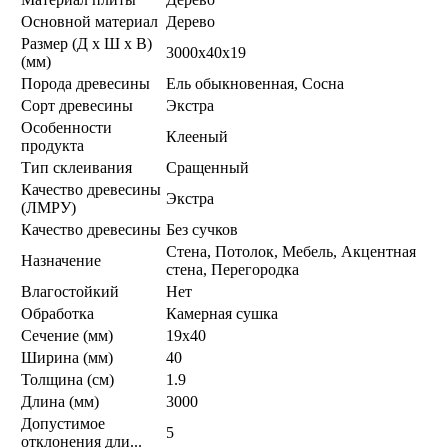
Основной материал
Дерево
Размер (Д х Ш х В)
3000х40х19
(мм)
Порода древесины
Ель обыкновенная, Сосна
Сорт древесины
Экстра
Особенности
Клееный
продукта
Тип склеивания
Сращенный
Качество древесины
Экстра
(ЛМРУ)
Качество древесины
Без сучков
Стена, Потолок, Мебель, Акцентная
Назначение
стена, Перегородка
Влагостойкий
Нет
Обработка
Камерная сушка
Сечение (мм)
19х40
Ширина (мм)
40
Толщина (см)
1.9
Длина (мм)
3000
Допустимое
5
отклонения дли...