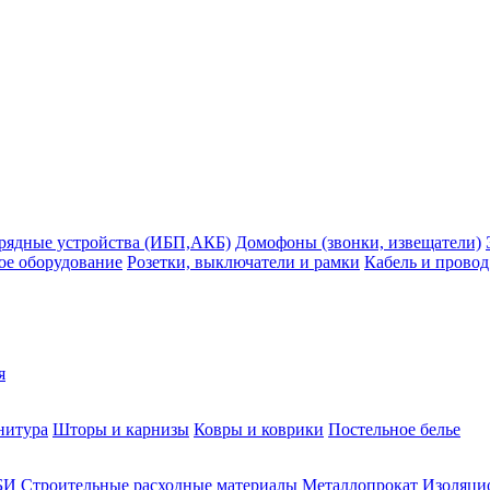
рядные устройства (ИБП,АКБ)
Домофоны (звонки, извещатели)
ое оборудование
Розетки, выключатели и рамки
Кабель и провод
я
нитура
Шторы и карнизы
Ковры и коврики
Постельное белье
БИ
Строительные расходные материалы
Металлопрокат
Изоляцио