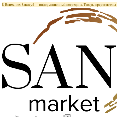

Внимание: Santreyd — информационный посредник. Товары представлены в