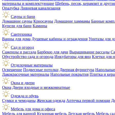
материалы и комплектующие
Щебень, песок, керамзит и друг
Опалубка
Ливневая канализация
Сауны и бани
Домашние сауны
Криосауны
Домашние хаммамы
Банные комп
Купели для бани
Камины
Сантехника
Ванны для дома
Душевые кабины и ограждения
Унитазы для д
Сад и огород
Саженцы и рассада
Барбекю для дачи
Выращивание рассады
Са
Обустройство сада и огорода
Инкубаторы для яиц
Клетки для 
Отделочные материалы
Освещение
Подвесные потолки
Дверная фурнитура
Напольные
Лакокрасочные материалы
Напольные покрытия
Плитка и кер
Окна и двери
Окна
Двери входные и межкомнатные
Одежда и обувь
Сумки и чемоданы
Женская одежда
Аптечка первой помощи
Д
Мебель для дома и офиса
Мебель для ванной
Кухонная мебель
Детская мебель
Мебель са