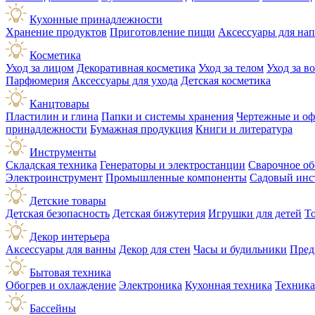
Кухонные принадлежности
Хранение продуктов
Приготовление пищи
Аксессуары для на
Косметика
Уход за лицом
Декоративная косметика
Уход за телом
Уход за в
Парфюмерия
Аксессуары для ухода
Детская косметика
Канцтовары
Пластилин и глина
Папки и системы хранения
Чертежные и о
принадлежности
Бумажная продукция
Книги и литература
Инструменты
Складская техника
Генераторы и электростанции
Сварочное об
Электроинструмент
Промышленные компоненты
Садовый инс
Детские товары
Детская безопасность
Детская бижутерия
Игрушки для детей
Т
Декор интерьера
Аксессуары для ванны
Декор для стен
Часы и будильники
Пред
Бытовая техника
Обогрев и охлаждение
Электроника
Кухонная техника
Техника
Бассейны