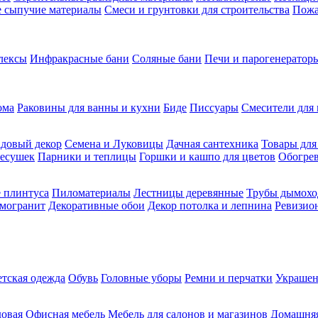
ие сыпучие материалы
Смеси и грунтовки для строительства
Пожа
лексы
Инфракрасные бани
Соляные бани
Печи и парогенераторы
ома
Раковины для ванны и кухни
Биде
Писсуары
Смесители для 
довый декор
Семена и Луковицы
Дачная сантехника
Товары для
несушек
Парники и теплицы
Горшки и кашпо для цветов
Обогрев
 плинтуса
Пиломатериалы
Лестницы деревянные
Трубы дымохо
амогранит
Декоративные обои
Декор потолка и лепнина
Ревизио
етская одежда
Обувь
Головные уборы
Ремни и перчатки
Украшен
довая
Офисная мебель
Мебель для салонов и магазинов
Домашняя