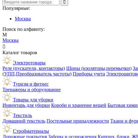
Популярные:
Москва
Поиск по алфавиту:
М
Москва

Каталог товаров
Электротовары
Реле (пускатели, контакторы)
Шины (изоляторы,перемычки)
За
(УПП,Преобразователь частоты)
Приборы учета
Электрощитов
Туризм и фитнес
Тренажеры и оборудование
Товары для уборки
Инвентарь для уборки
Короби и хранение вещей
Бытовая хими
Текстиль
Домашний текстиль
Постельные принадлежности
Ткани и фур
Стройматериалы
Дорожные покрытия
Заборы и огорождения
Кирпич, блоки, Ж