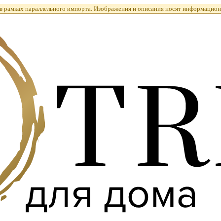
 рамках параллельного импорта. Изображения и описания носят информацион