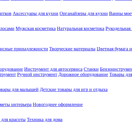
питков
Аксессуары для кухни
Органайзеры для кухни
Ванны мое
олосами
Мужская косметика
Натуральная косметика
Рукодельная
фисные принадлежности
Творческие материалы
Цветная бумага и
орудование
Инструмент для автосервиса
Станки
Бензоинструме
трумент
Ручной инструмент
Дорожное оборудование
Товары для
овары для малышей
Детские товары для игр и отдыха
меты интерьера
Новогоднее оформление
 для красоты
Техника для дома