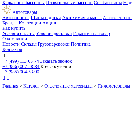
Каркасные бассейны
Плавательный бассейн
Спа бассейны
Над
Автотовары
Авто тюнинг
Шины и диски
Автохимия и масла
Автоэлектрон
Бренды
Коллекции
Акции
Как купить
Условия оплаты
Условия доставки
Гарантия на товар
О компании
Новости
Склады
Грузоперевозки
Политика
Контакты

+7 (499) 113-65-74
Заказать звонок
+7 (966) 007-58-83
Круглосуточно
+7 (985) 904-53-90


Главная
>
Каталог
>
Отделочные материалы
>
Пиломатериалы