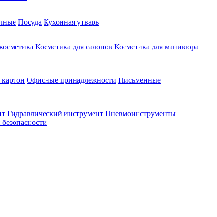
чные
Посуда
Кухонная утварь
 косметика
Косметика для салонов
Косметика для маникюра
 картон
Офисные принадлежности
Письменные
нт
Гидравлический инструмент
Пневмоинструменты
 безопасности