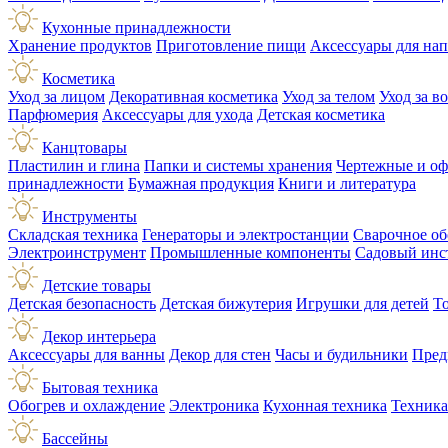
Кухонные принадлежности
Хранение продуктов
Приготовление пищи
Аксессуары для на
Косметика
Уход за лицом
Декоративная косметика
Уход за телом
Уход за в
Парфюмерия
Аксессуары для ухода
Детская косметика
Канцтовары
Пластилин и глина
Папки и системы хранения
Чертежные и о
принадлежности
Бумажная продукция
Книги и литература
Инструменты
Складская техника
Генераторы и электростанции
Сварочное об
Электроинструмент
Промышленные компоненты
Садовый инс
Детские товары
Детская безопасность
Детская бижутерия
Игрушки для детей
Т
Декор интерьера
Аксессуары для ванны
Декор для стен
Часы и будильники
Пред
Бытовая техника
Обогрев и охлаждение
Электроника
Кухонная техника
Техника
Бассейны