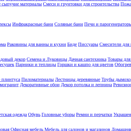
ие сыпучие материалы
Смеси и грунтовки для строительства
Пожа
лексы
Инфракрасные бани
Соляные бани
Печи и парогенераторы
ома
Раковины для ванны и кухни
Биде
Писсуары
Смесители для 
довый декор
Семена и Луковицы
Дачная сантехника
Товары для
несушек
Парники и теплицы
Горшки и кашпо для цветов
Обогрев
 плинтуса
Пиломатериалы
Лестницы деревянные
Трубы дымохо
амогранит
Декоративные обои
Декор потолка и лепнина
Ревизио
етская одежда
Обувь
Головные уборы
Ремни и перчатки
Украшен
довая
Офисная мебель
Мебель для салонов и магазинов
Домашняя