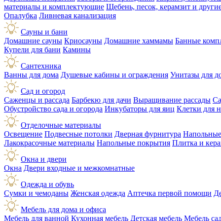
материалы и комплектующие
Щебень, песок, керамзит и друг
Опалубка
Ливневая канализация
Сауны и бани
Домашние сауны
Криосауны
Домашние хаммамы
Банные комп
Купели для бани
Камины
Сантехника
Ванны для дома
Душевые кабины и ограждения
Унитазы для д
Сад и огород
Саженцы и рассада
Барбекю для дачи
Выращивание рассады
Са
Обустройство сада и огорода
Инкубаторы для яиц
Клетки для 
Отделочные материалы
Освещение
Подвесные потолки
Дверная фурнитура
Напольные
Лакокрасочные материалы
Напольные покрытия
Плитка и кер
Окна и двери
Окна
Двери входные и межкомнатные
Одежда и обувь
Сумки и чемоданы
Женская одежда
Аптечка первой помощи
Д
Мебель для дома и офиса
Мебель для ванной
Кухонная мебель
Детская мебель
Мебель са