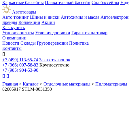
Каркасные бассейны
Плавательный бассейн
Спа бассейны
Над
Автотовары
Авто тюнинг
Шины и диски
Автохимия и масла
Автоэлектрон
Бренды
Коллекции
Акции
Как купить
Условия оплаты
Условия доставки
Гарантия на товар
О компании
Новости
Склады
Грузоперевозки
Политика
Контакты

+7 (499) 113-65-74
Заказать звонок
+7 (966) 007-58-83
Круглосуточно
+7 (985) 904-53-90


Главная
>
Каталог
>
Отделочные материалы
>
Пиломатериалы
82605917 STLM-0031350