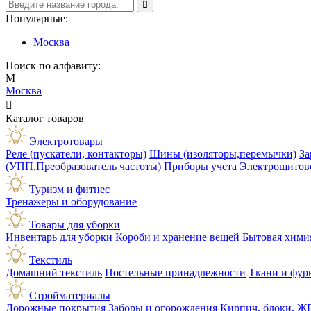
Популярные:
Москва
Поиск по алфавиту:
М
Москва

Каталог товаров
Электротовары
Реле (пускатели, контакторы)
Шины (изоляторы,перемычки)
За
(УПП,Преобразователь частоты)
Приборы учета
Электрощитов
Туризм и фитнес
Тренажеры и оборудование
Товары для уборки
Инвентарь для уборки
Короби и хранение вещей
Бытовая хими
Текстиль
Домашний текстиль
Постельные принадлежности
Ткани и фур
Стройматериалы
Дорожные покрытия
Заборы и огорождения
Кирпич, блоки, Ж