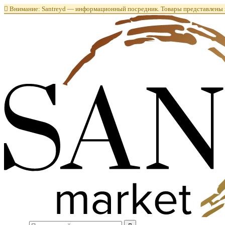

Внимание: Santreyd — информационный посредник. Товары представлены в