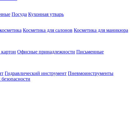
чные
Посуда
Кухонная утварь
 косметика
Косметика для салонов
Косметика для маникюра
 картон
Офисные принадлежности
Письменные
нт
Гидравлический инструмент
Пневмоинструменты
 безопасности