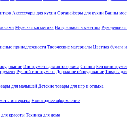
питков
Аксессуары для кухни
Органайзеры для кухни
Ванны мое
олосами
Мужская косметика
Натуральная косметика
Рукодельная
фисные принадлежности
Творческие материалы
Цветная бумага и
орудование
Инструмент для автосервиса
Станки
Бензоинструме
трумент
Ручной инструмент
Дорожное оборудование
Товары для
овары для малышей
Детские товары для игр и отдыха
меты интерьера
Новогоднее оформление
 для красоты
Техника для дома