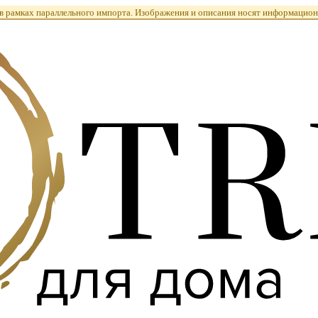
 рамках параллельного импорта. Изображения и описания носят информацион