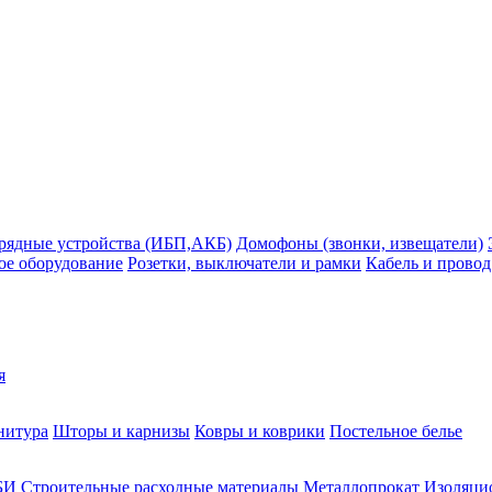
рядные устройства (ИБП,АКБ)
Домофоны (звонки, извещатели)
ое оборудование
Розетки, выключатели и рамки
Кабель и провод
я
нитура
Шторы и карнизы
Ковры и коврики
Постельное белье
БИ
Строительные расходные материалы
Металлопрокат
Изоляцио