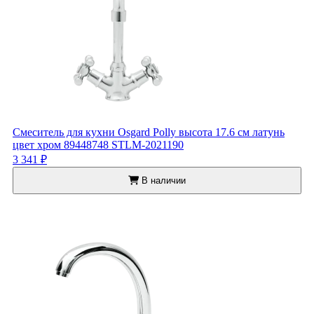
Смеситель для кухни Osgard Polly высота 17.6 см латунь
цвет хром 89448748 STLM-2021190
3 341 ₽
В наличии