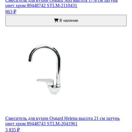
Смеситель для кухни Osgard Sofi высота 17.4 см латунь
цвет хром 89448742 STLM-2110431
863 ₽
В наличии
Смеситель для кухни Osgard Helena высота 21 см латунь
цвет хром 89448743 STLM-2041961
3 835 ₽