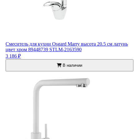
Смеситель для кухни Osgard Marry высота 20.5 см латунь
цвет хром 89448739 STLM-2163590
3 186 ₽
В наличии