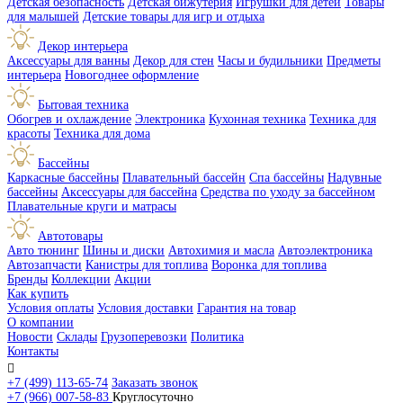
Детская безопасность
Детская бижутерия
Игрушки для детей
Товары
для малышей
Детские товары для игр и отдыха
Декор интерьера
Аксессуары для ванны
Декор для стен
Часы и будильники
Предметы
интерьера
Новогоднее оформление
Бытовая техника
Обогрев и охлаждение
Электроника
Кухонная техника
Техника для
красоты
Техника для дома
Бассейны
Каркасные бассейны
Плавательный бассейн
Спа бассейны
Надувные
бассейны
Аксессуары для бассейна
Средства по уходу за бассейном
Плавательные круги и матрасы
Автотовары
Авто тюнинг
Шины и диски
Автохимия и масла
Автоэлектроника
Автозапчасти
Канистры для топлива
Воронка для топлива
Бренды
Коллекции
Акции
Как купить
Условия оплаты
Условия доставки
Гарантия на товар
О компании
Новости
Склады
Грузоперевозки
Политика
Контакты

+7 (499) 113-65-74
Заказать звонок
+7 (966) 007-58-83
Круглосуточно