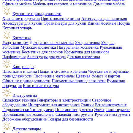
Офисная мебель
Мебель для салонов и магазинов
Домашняя мебель
Кухонные принадлежности
Хранение продуктов
Приготовление пищи
Аксессуары для напитков
Аксессуары для кухни
Органайзеры для кухни
Ванны моечные
Посуда
Кухонная утварь
Косметика
Уход за лицом
Декоративная косметика
Уход за телом
Уход за
волосами
Мужская косметика
Натуральная косметика
Рукодельная
косметика
Косметика для салонов
Косметика для маникюра
Парфюмерия
Аксессуары для ухода
Детская косметика
Канцтовары
Пластилин и глина
Папки и системы хранения
Чертежные и офисные
принадлежности
Творческие материалы
Цветная бумага и картон
Офисные принадлежности
Письменные принадлежности
Бумажная
продукция
Книги и литература
Инструменты
Складская техника
Генераторы и электростанции
Сварочное
оборудование
Инструмент для автосервиса
Станки
Бензоинструмент
Гидравлический инструмент
Пневмоинструменты
Электроинструмент
Промышленные компоненты
Садовый инструмент
Ручной инструмент
Дорожное оборудование
Товары для безопасности
Детские товары