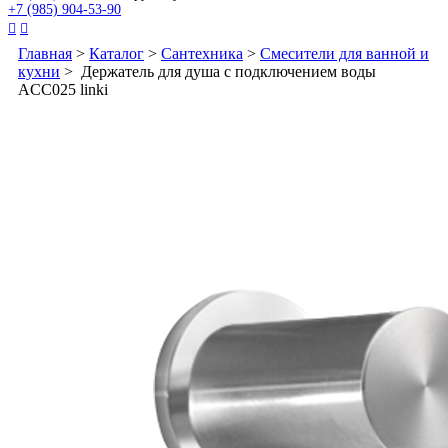
+7 (985) 904-53-90


Главная
>
Каталог
>
Сантехника
>
Смесители для ванной и
кухни
> Держатель для душа с подключением воды
ACC025 linki