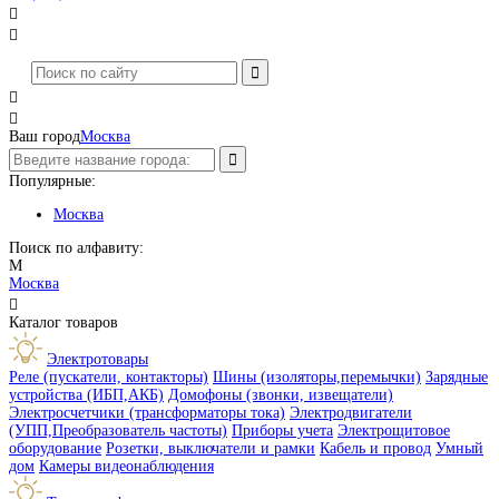




Ваш город
Москва
Популярные:
Москва
Поиск по алфавиту:
М
Москва

Каталог товаров
Электротовары
Реле (пускатели, контакторы)
Шины (изоляторы,перемычки)
Зарядные
устройства (ИБП,АКБ)
Домофоны (звонки, извещатели)
Электросчетчики (трансформаторы тока)
Электродвигатели
(УПП,Преобразователь частоты)
Приборы учета
Электрощитовое
оборудование
Розетки, выключатели и рамки
Кабель и провод
Умный
дом
Камеры видеонаблюдения