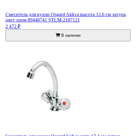
Смеситель для кухни Osgard Akkva высота 12.6 см латунь
цвет хром 89448741 STLM-2187121
2 472 ₽
В наличии