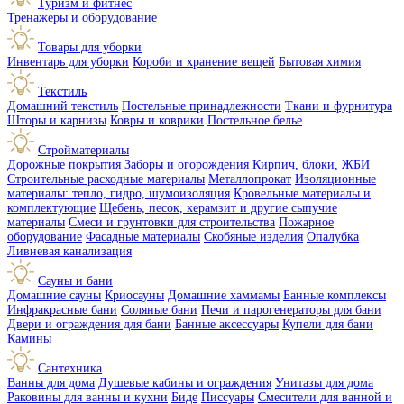
Туризм и фитнес
Тренажеры и оборудование
Товары для уборки
Инвентарь для уборки
Короби и хранение вещей
Бытовая химия
Текстиль
Домашний текстиль
Постельные принадлежности
Ткани и фурнитура
Шторы и карнизы
Ковры и коврики
Постельное белье
Стройматериалы
Дорожные покрытия
Заборы и огорождения
Кирпич, блоки, ЖБИ
Строительные расходные материалы
Металлопрокат
Изоляционные
материалы: тепло, гидро, шумоизоляция
Кровельные материалы и
комплектующие
Щебень, песок, керамзит и другие сыпучие
материалы
Смеси и грунтовки для строительства
Пожарное
оборудование
Фасадные материалы
Скобяные изделия
Опалубка
Ливневая канализация
Сауны и бани
Домашние сауны
Криосауны
Домашние хаммамы
Банные комплексы
Инфракрасные бани
Соляные бани
Печи и парогенераторы для бани
Двери и ограждения для бани
Банные аксессуары
Купели для бани
Камины
Сантехника
Ванны для дома
Душевые кабины и ограждения
Унитазы для дома
Раковины для ванны и кухни
Биде
Писсуары
Смесители для ванной и