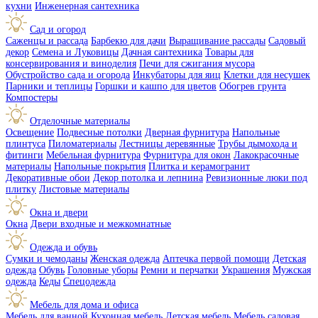
кухни
Инженерная сантехника
Сад и огород
Саженцы и рассада
Барбекю для дачи
Выращивание рассады
Садовый
декор
Семена и Луковицы
Дачная сантехника
Товары для
консервирования и виноделия
Печи для сжигания мусора
Обустройство сада и огорода
Инкубаторы для яиц
Клетки для несушек
Парники и теплицы
Горшки и кашпо для цветов
Обогрев грунта
Компостеры
Отделочные материалы
Освещение
Подвесные потолки
Дверная фурнитура
Напольные
плинтуса
Пиломатериалы
Лестницы деревянные
Трубы дымохода и
фитинги
Мебельная фурнитура
Фурнитура для окон
Лакокрасочные
материалы
Напольные покрытия
Плитка и керамогранит
Декоративные обои
Декор потолка и лепнина
Ревизионные люки под
плитку
Листовые материалы
Окна и двери
Окна
Двери входные и межкомнатные
Одежда и обувь
Сумки и чемоданы
Женская одежда
Аптечка первой помощи
Детская
одежда
Обувь
Головные уборы
Ремни и перчатки
Украшения
Мужская
одежда
Кеды
Спецодежда
Мебель для дома и офиса
Мебель для ванной
Кухонная мебель
Детская мебель
Мебель садовая