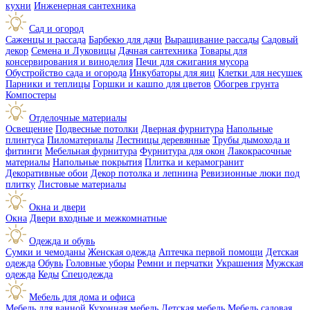
кухни
Инженерная сантехника
Сад и огород
Саженцы и рассада
Барбекю для дачи
Выращивание рассады
Садовый
декор
Семена и Луковицы
Дачная сантехника
Товары для
консервирования и виноделия
Печи для сжигания мусора
Обустройство сада и огорода
Инкубаторы для яиц
Клетки для несушек
Парники и теплицы
Горшки и кашпо для цветов
Обогрев грунта
Компостеры
Отделочные материалы
Освещение
Подвесные потолки
Дверная фурнитура
Напольные
плинтуса
Пиломатериалы
Лестницы деревянные
Трубы дымохода и
фитинги
Мебельная фурнитура
Фурнитура для окон
Лакокрасочные
материалы
Напольные покрытия
Плитка и керамогранит
Декоративные обои
Декор потолка и лепнина
Ревизионные люки под
плитку
Листовые материалы
Окна и двери
Окна
Двери входные и межкомнатные
Одежда и обувь
Сумки и чемоданы
Женская одежда
Аптечка первой помощи
Детская
одежда
Обувь
Головные уборы
Ремни и перчатки
Украшения
Мужская
одежда
Кеды
Спецодежда
Мебель для дома и офиса
Мебель для ванной
Кухонная мебель
Детская мебель
Мебель садовая