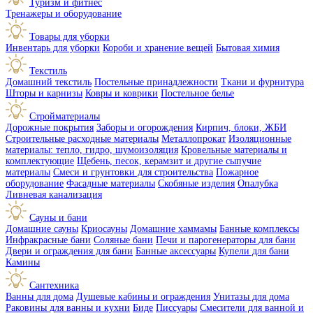
Туризм и фитнес
Тренажеры и оборудование
Товары для уборки
Инвентарь для уборки
Короби и хранение вещей
Бытовая химия
Текстиль
Домашний текстиль
Постельные принадлежности
Ткани и фурнитура
Шторы и карнизы
Ковры и коврики
Постельное белье
Стройматериалы
Дорожные покрытия
Заборы и огорождения
Кирпич, блоки, ЖБИ
Строительные расходные материалы
Металлопрокат
Изоляционные
материалы: тепло, гидро, шумоизоляция
Кровельные материалы и
комплектующие
Щебень, песок, керамзит и другие сыпучие
материалы
Смеси и грунтовки для строительства
Пожарное
оборудование
Фасадные материалы
Скобяные изделия
Опалубка
Ливневая канализация
Сауны и бани
Домашние сауны
Криосауны
Домашние хаммамы
Банные комплексы
Инфракрасные бани
Соляные бани
Печи и парогенераторы для бани
Двери и ограждения для бани
Банные аксессуары
Купели для бани
Камины
Сантехника
Ванны для дома
Душевые кабины и ограждения
Унитазы для дома
Раковины для ванны и кухни
Биде
Писсуары
Смесители для ванной и