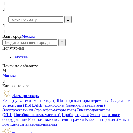




Ваш город
Москва
Популярные:
Москва
Поиск по алфавиту:
М
Москва

Каталог товаров
Электротовары
Реле (пускатели, контакторы)
Шины (изоляторы,перемычки)
Зарядные
устройства (ИБП,АКБ)
Домофоны (звонки, извещатели)
Электросчетчики (трансформаторы тока)
Электродвигатели
(УПП,Преобразователь частоты)
Приборы учета
Электрощитовое
оборудование
Розетки, выключатели и рамки
Кабель и провод
Умный
дом
Камеры видеонаблюдения