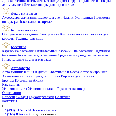
Детская безопасность
Детская бижутерия
Игрушки для детей
Товары
для малышей
Детские товары для игр и отдыха
Декор интерьера
Аксессуары для ванны
Декор для стен
Часы и будильники
Предметы
интерьера
Новогоднее оформление
Бытовая техника
Обогрев и охлаждение
Электроника
Кухонная техника
Техника для
красоты
Техника для дома
Бассейны
Каркасные бассейны
Плавательный бассейн
Спа бассейны
Надувные
бассейны
Аксессуары для бассейна
Средства по уходу за бассейном
Плавательные круги и матрасы
Автотовары
Авто тюнинг
Шины и диски
Автохимия и масла
Автоэлектроника
Автозапчасти
Канистры для топлива
Воронка для топлива
Бренды
Коллекции
Акции
Как купить
Условия оплаты
Условия доставки
Гарантия на товар
О компании
Новости
Склады
Грузоперевозки
Политика
Контакты

+7 (499) 113-65-74
Заказать звонок
+7 (966) 007-58-83
Круглосуточно