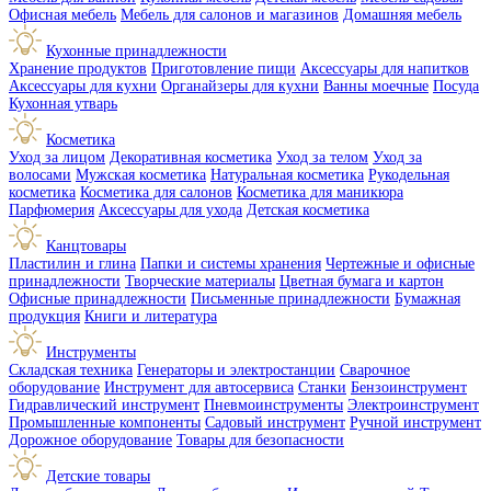
Офисная мебель
Мебель для салонов и магазинов
Домашняя мебель
Кухонные принадлежности
Хранение продуктов
Приготовление пищи
Аксессуары для напитков
Аксессуары для кухни
Органайзеры для кухни
Ванны моечные
Посуда
Кухонная утварь
Косметика
Уход за лицом
Декоративная косметика
Уход за телом
Уход за
волосами
Мужская косметика
Натуральная косметика
Рукодельная
косметика
Косметика для салонов
Косметика для маникюра
Парфюмерия
Аксессуары для ухода
Детская косметика
Канцтовары
Пластилин и глина
Папки и системы хранения
Чертежные и офисные
принадлежности
Творческие материалы
Цветная бумага и картон
Офисные принадлежности
Письменные принадлежности
Бумажная
продукция
Книги и литература
Инструменты
Складская техника
Генераторы и электростанции
Сварочное
оборудование
Инструмент для автосервиса
Станки
Бензоинструмент
Гидравлический инструмент
Пневмоинструменты
Электроинструмент
Промышленные компоненты
Садовый инструмент
Ручной инструмент
Дорожное оборудование
Товары для безопасности
Детские товары