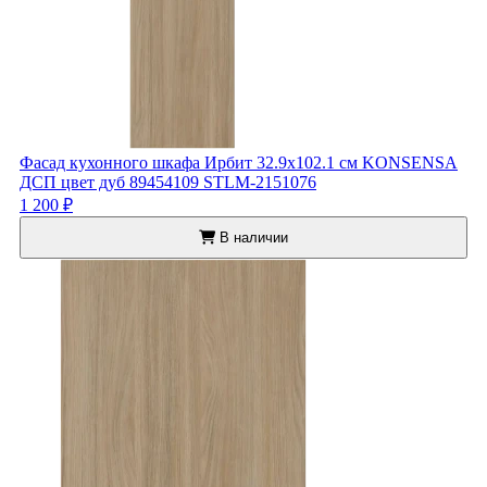
Фасад кухонного шкафа Ирбит 32.9x102.1 см KONSENSA
ДСП цвет дуб 89454109 STLM-2151076
1 200 ₽
В наличии