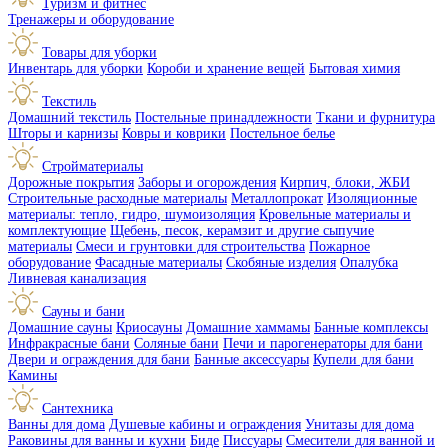
Туризм и фитнес
Тренажеры и оборудование
Товары для уборки
Инвентарь для уборки
Короби и хранение вещей
Бытовая химия
Текстиль
Домашний текстиль
Постельные принадлежности
Ткани и фурнитура
Шторы и карнизы
Ковры и коврики
Постельное белье
Стройматериалы
Дорожные покрытия
Заборы и огорождения
Кирпич, блоки, ЖБИ
Строительные расходные материалы
Металлопрокат
Изоляционные
материалы: тепло, гидро, шумоизоляция
Кровельные материалы и
комплектующие
Щебень, песок, керамзит и другие сыпучие
материалы
Смеси и грунтовки для строительства
Пожарное
оборудование
Фасадные материалы
Скобяные изделия
Опалубка
Ливневая канализация
Сауны и бани
Домашние сауны
Криосауны
Домашние хаммамы
Банные комплексы
Инфракрасные бани
Соляные бани
Печи и парогенераторы для бани
Двери и ограждения для бани
Банные аксессуары
Купели для бани
Камины
Сантехника
Ванны для дома
Душевые кабины и ограждения
Унитазы для дома
Раковины для ванны и кухни
Биде
Писсуары
Смесители для ванной и