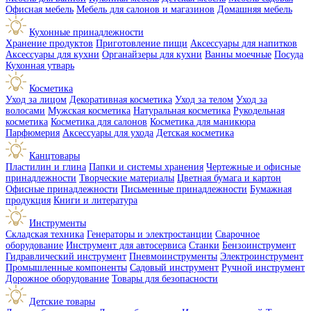
Офисная мебель
Мебель для салонов и магазинов
Домашняя мебель
Кухонные принадлежности
Хранение продуктов
Приготовление пищи
Аксессуары для напитков
Аксессуары для кухни
Органайзеры для кухни
Ванны моечные
Посуда
Кухонная утварь
Косметика
Уход за лицом
Декоративная косметика
Уход за телом
Уход за
волосами
Мужская косметика
Натуральная косметика
Рукодельная
косметика
Косметика для салонов
Косметика для маникюра
Парфюмерия
Аксессуары для ухода
Детская косметика
Канцтовары
Пластилин и глина
Папки и системы хранения
Чертежные и офисные
принадлежности
Творческие материалы
Цветная бумага и картон
Офисные принадлежности
Письменные принадлежности
Бумажная
продукция
Книги и литература
Инструменты
Складская техника
Генераторы и электростанции
Сварочное
оборудование
Инструмент для автосервиса
Станки
Бензоинструмент
Гидравлический инструмент
Пневмоинструменты
Электроинструмент
Промышленные компоненты
Садовый инструмент
Ручной инструмент
Дорожное оборудование
Товары для безопасности
Детские товары