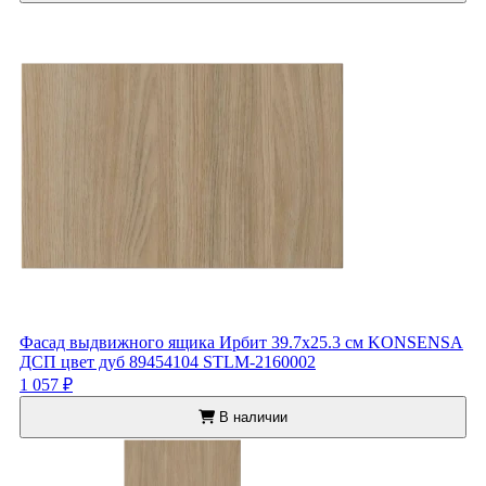
Фасад выдвижного ящика Ирбит 39.7x25.3 см KONSENSA
ДСП цвет дуб 89454104 STLM-2160002
1 057 ₽
В наличии