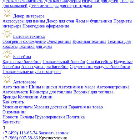
Детская безопасность
Детская бижутерия
Игрушки для детей
Товары
для малышей
Детские товары для игр и отдыха
Декор интерьера
Аксессуары для ванны
Декор для стен
Часы и будильники
Предметы
интерьера
Новогоднее оформление
Бытовая техника
Обогрев и охлаждение
Электроника
Кухонная техника
Техника для
красоты
Техника для дома
Бассейны
Каркасные бассейны
Плавательный бассейн
Спа бассейны
Надувные
бассейны
Аксессуары для бассейна
Средства по уходу за бассейном
Плавательные круги и матрасы
Автотовары
Авто тюнинг
Шины и диски
Автохимия и масла
Автоэлектроника
Автозапчасти
Канистры для топлива
Воронка для топлива
Бренды
Коллекции
Акции
Как купить
Условия оплаты
Условия доставки
Гарантия на товар
О компании
Новости
Склады
Грузоперевозки
Политика
Контакты

+7 (499) 113-65-74
Заказать звонок
+7 (966) 007-58-83
Круглосуточно