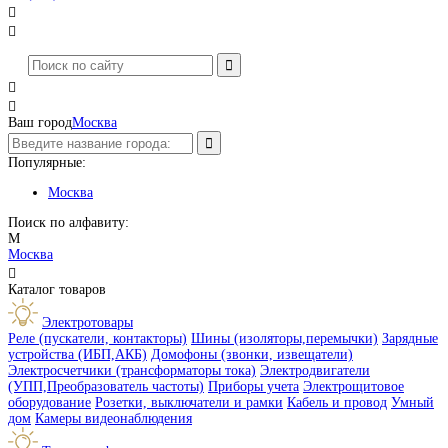




Ваш город
Москва
Популярные:
Москва
Поиск по алфавиту:
М
Москва

Каталог товаров
Электротовары
Реле (пускатели, контакторы)
Шины (изоляторы,перемычки)
Зарядные
устройства (ИБП,АКБ)
Домофоны (звонки, извещатели)
Электросчетчики (трансформаторы тока)
Электродвигатели
(УПП,Преобразователь частоты)
Приборы учета
Электрощитовое
оборудование
Розетки, выключатели и рамки
Кабель и провод
Умный
дом
Камеры видеонаблюдения