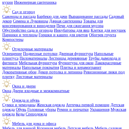
кухни
Инженерная сантехника
Сад и огород
Саженцы и рассада
Барбекю для дачи
Выращивание рассады
Садовый
декор
Семена и Луковицы
Дачная сантехника
Товары для
консервирования и виноделия
Печи для сжигания мусора
Обустройство сада и огорода
Инкубаторы для яиц
Клетки для несушек
Парники и теплицы
Горшки и кашпо для цветов
Обогрев грунта
Компостеры
Отделочные материалы
Освещение
Подвесные потолки
Дверная фурнитура
Напольные
плинтуса
Пиломатериалы
Лестницы деревянные
Трубы дымохода и
фитинги
Мебельная фурнитура
Фурнитура для окон
Лакокрасочные
материалы
Напольные покрытия
Плитка и керамогранит
Декоративные обои
Декор потолка и лепнина
Ревизионные люки под
плитку
Листовые материалы
Окна и двери
Окна
Двери входные и межкомнатные
Одежда и обувь
Сумки и чемоданы
Женская одежда
Аптечка первой помощи
Детская
одежда
Обувь
Головные уборы
Ремни и перчатки
Украшения
Мужская
одежда
Кеды
Спецодежда
Мебель для дома и офиса
Мебель для ванной
Кухонная мебель
Детская мебель
Мебель садовая