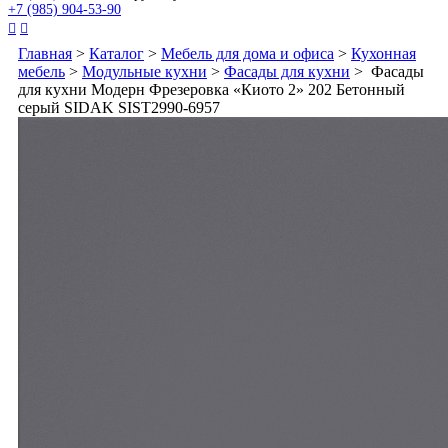
+7 (985) 904-53-90


Главная
>
Каталог
>
Мебель для дома и офиса
>
Кухонная
мебель
>
Модульные кухни
>
Фасады для кухни
> Фасады
для кухни Модерн Фрезеровка «Киото 2» 202 Бетонный
серый SIDAK SIST2990-6957