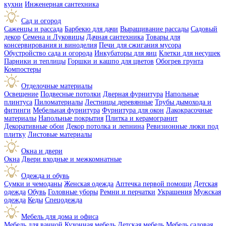
кухни
Инженерная сантехника
Сад и огород
Саженцы и рассада
Барбекю для дачи
Выращивание рассады
Садовый
декор
Семена и Луковицы
Дачная сантехника
Товары для
консервирования и виноделия
Печи для сжигания мусора
Обустройство сада и огорода
Инкубаторы для яиц
Клетки для несушек
Парники и теплицы
Горшки и кашпо для цветов
Обогрев грунта
Компостеры
Отделочные материалы
Освещение
Подвесные потолки
Дверная фурнитура
Напольные
плинтуса
Пиломатериалы
Лестницы деревянные
Трубы дымохода и
фитинги
Мебельная фурнитура
Фурнитура для окон
Лакокрасочные
материалы
Напольные покрытия
Плитка и керамогранит
Декоративные обои
Декор потолка и лепнина
Ревизионные люки под
плитку
Листовые материалы
Окна и двери
Окна
Двери входные и межкомнатные
Одежда и обувь
Сумки и чемоданы
Женская одежда
Аптечка первой помощи
Детская
одежда
Обувь
Головные уборы
Ремни и перчатки
Украшения
Мужская
одежда
Кеды
Спецодежда
Мебель для дома и офиса
Мебель для ванной
Кухонная мебель
Детская мебель
Мебель садовая