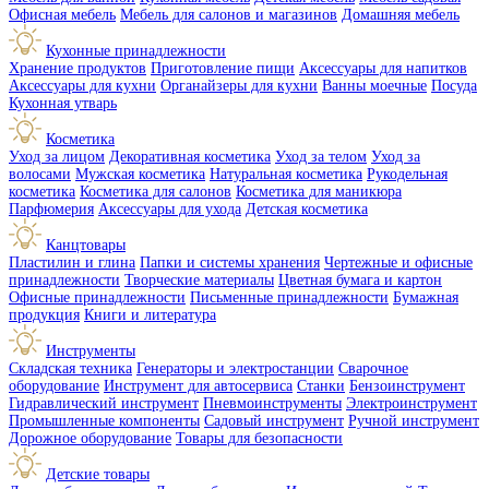
Офисная мебель
Мебель для салонов и магазинов
Домашняя мебель
Кухонные принадлежности
Хранение продуктов
Приготовление пищи
Аксессуары для напитков
Аксессуары для кухни
Органайзеры для кухни
Ванны моечные
Посуда
Кухонная утварь
Косметика
Уход за лицом
Декоративная косметика
Уход за телом
Уход за
волосами
Мужская косметика
Натуральная косметика
Рукодельная
косметика
Косметика для салонов
Косметика для маникюра
Парфюмерия
Аксессуары для ухода
Детская косметика
Канцтовары
Пластилин и глина
Папки и системы хранения
Чертежные и офисные
принадлежности
Творческие материалы
Цветная бумага и картон
Офисные принадлежности
Письменные принадлежности
Бумажная
продукция
Книги и литература
Инструменты
Складская техника
Генераторы и электростанции
Сварочное
оборудование
Инструмент для автосервиса
Станки
Бензоинструмент
Гидравлический инструмент
Пневмоинструменты
Электроинструмент
Промышленные компоненты
Садовый инструмент
Ручной инструмент
Дорожное оборудование
Товары для безопасности
Детские товары