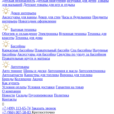
Детская безопасность
Детская бижутерия
Игрушки для детей
Товары
для малышей
Детские товары для игр и отдыха
Декор интерьера
Аксессуары для ванны
Декор для стен
Часы и будильники
Предметы
интерьера
Новогоднее оформление
Бытовая техника
Обогрев и охлаждение
Электроника
Кухонная техника
Техника для
красоты
Техника для дома
Бассейны
Каркасные бассейны
Плавательный бассейн
Спа бассейны
Надувные
бассейны
Аксессуары для бассейна
Средства по уходу за бассейном
Плавательные круги и матрасы
Автотовары
Авто тюнинг
Шины и диски
Автохимия и масла
Автоэлектроника
Автозапчасти
Канистры для топлива
Воронка для топлива
Бренды
Коллекции
Акции
Как купить
Условия оплаты
Условия доставки
Гарантия на товар
О компании
Новости
Склады
Грузоперевозки
Политика
Контакты

+7 (499) 113-65-74
Заказать звонок
+7 (966) 007-58-83
Круглосуточно