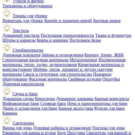
Туризм и фитнес
Тренажеры и оборудование
Товары для уборки
Инвентарь для уборки
Короби и хранение вещей
Бытовая химия
Текстиль
Домашний текстиль
Постельные принадлежности
Ткани и фурнитура
Шторы и карнизы
Ковры и коврики
Постельное белье
Стройматериалы
Дорожные покрытия
Заборы и огорождения
Кирпич, блоки, ЖБИ
Строительные расходные материалы
Металлопрокат
Изоляционные
материалы: тепло, гидро, шумоизоляция
Кровельные материалы и
комплектующие
Щебень, песок, керамзит и другие сыпучие
материалы
Смеси и грунтовки для строительства
Пожарное
оборудование
Фасадные материалы
Скобяные изделия
Опалубка
Ливневая канализация
Сауны и бани
Домашние сауны
Криосауны
Домашние хаммамы
Банные комплексы
Инфракрасные бани
Соляные бани
Печи и парогенераторы для бани
Двери и ограждения для бани
Банные аксессуары
Купели для бани
Камины
Сантехника
Ванны для дома
Душевые кабины и ограждения
Унитазы для дома
Раковины для ванны и кухни
Биде
Писсуары
Смесители для ванной и