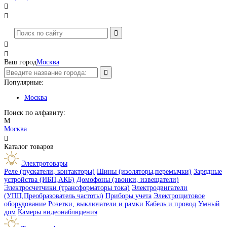




Ваш город
Москва
Популярные:
Москва
Поиск по алфавиту:
М
Москва

Каталог товаров
Электротовары
Реле (пускатели, контакторы)
Шины (изоляторы,перемычки)
Зарядные
устройства (ИБП,АКБ)
Домофоны (звонки, извещатели)
Электросчетчики (трансформаторы тока)
Электродвигатели
(УПП,Преобразователь частоты)
Приборы учета
Электрощитовое
оборудование
Розетки, выключатели и рамки
Кабель и провод
Умный
дом
Камеры видеонаблюдения