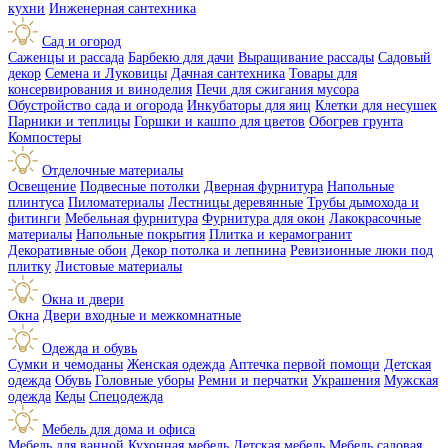
кухни
Инженерная сантехника
Сад и огород
Саженцы и рассада
Барбекю для дачи
Выращивание рассады
Садовый
декор
Семена и Луковицы
Дачная сантехника
Товары для
консервирования и виноделия
Печи для сжигания мусора
Обустройство сада и огорода
Инкубаторы для яиц
Клетки для несушек
Парники и теплицы
Горшки и кашпо для цветов
Обогрев грунта
Компостеры
Отделочные материалы
Освещение
Подвесные потолки
Дверная фурнитура
Напольные
плинтуса
Пиломатериалы
Лестницы деревянные
Трубы дымохода и
фитинги
Мебельная фурнитура
Фурнитура для окон
Лакокрасочные
материалы
Напольные покрытия
Плитка и керамогранит
Декоративные обои
Декор потолка и лепнина
Ревизионные люки под
плитку
Листовые материалы
Окна и двери
Окна
Двери входные и межкомнатные
Одежда и обувь
Сумки и чемоданы
Женская одежда
Аптечка первой помощи
Детская
одежда
Обувь
Головные уборы
Ремни и перчатки
Украшения
Мужская
одежда
Кеды
Спецодежда
Мебель для дома и офиса
Мебель для ванной
Кухонная мебель
Детская мебель
Мебель садовая