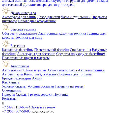
Детская безопасность
Детская бижутерия
Игрушки для детей
Товары
для малышей
Детские товары для игр и отдыха
Декор интерьера
Аксессуары для ванны
Декор для стен
Часы и будильники
Предметы
интерьера
Новогоднее оформление
Бытовая техника
Обогрев и охлаждение
Электроника
Кухонная техника
Техника для
красоты
Техника для дома
Бассейны
Каркасные бассейны
Плавательный бассейн
Спа бассейны
Надувные
бассейны
Аксессуары для бассейна
Средства по уходу за бассейном
Плавательные круги и матрасы
Автотовары
Авто тюнинг
Шины и диски
Автохимия и масла
Автоэлектроника
Автозапчасти
Канистры для топлива
Воронка для топлива
Бренды
Коллекции
Акции
Как купить
Условия оплаты
Условия доставки
Гарантия на товар
О компании
Новости
Склады
Грузоперевозки
Политика
Контакты

+7 (499) 113-65-74
Заказать звонок
+7 (966) 007-58-83
Круглосуточно