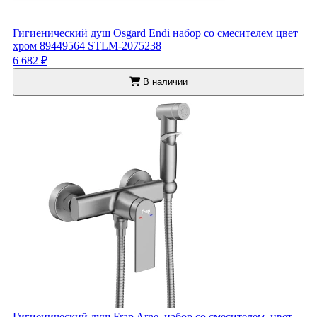
Гигиенический душ Osgard Endi набор со смесителем цвет
хром 89449564 STLM-2075238
6 682 ₽
В наличии
Гигиенический душ Frap Arne, набор со смесителем, цвет