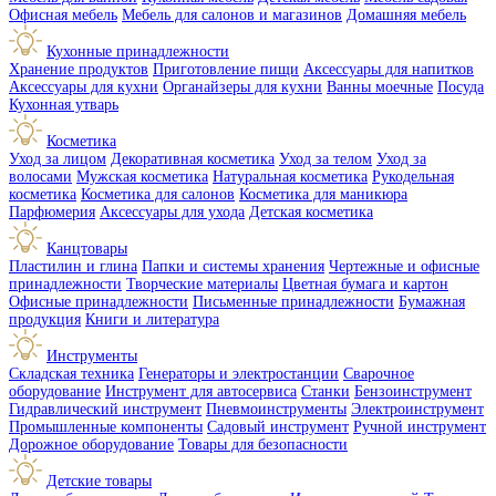
Офисная мебель
Мебель для салонов и магазинов
Домашняя мебель
Кухонные принадлежности
Хранение продуктов
Приготовление пищи
Аксессуары для напитков
Аксессуары для кухни
Органайзеры для кухни
Ванны моечные
Посуда
Кухонная утварь
Косметика
Уход за лицом
Декоративная косметика
Уход за телом
Уход за
волосами
Мужская косметика
Натуральная косметика
Рукодельная
косметика
Косметика для салонов
Косметика для маникюра
Парфюмерия
Аксессуары для ухода
Детская косметика
Канцтовары
Пластилин и глина
Папки и системы хранения
Чертежные и офисные
принадлежности
Творческие материалы
Цветная бумага и картон
Офисные принадлежности
Письменные принадлежности
Бумажная
продукция
Книги и литература
Инструменты
Складская техника
Генераторы и электростанции
Сварочное
оборудование
Инструмент для автосервиса
Станки
Бензоинструмент
Гидравлический инструмент
Пневмоинструменты
Электроинструмент
Промышленные компоненты
Садовый инструмент
Ручной инструмент
Дорожное оборудование
Товары для безопасности
Детские товары