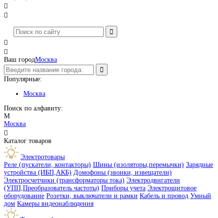




Ваш город
Москва
Популярные:
Москва
Поиск по алфавиту:
М
Москва

Каталог товаров
Электротовары
Реле (пускатели, контакторы)
Шины (изоляторы,перемычки)
Зарядные
устройства (ИБП,АКБ)
Домофоны (звонки, извещатели)
Электросчетчики (трансформаторы тока)
Электродвигатели
(УПП,Преобразователь частоты)
Приборы учета
Электрощитовое
оборудование
Розетки, выключатели и рамки
Кабель и провод
Умный
дом
Камеры видеонаблюдения