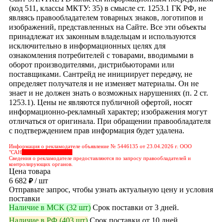
(код 511, классы МКТУ: 35) в смысле ст. 1253.1 ГК РФ, не
являясь правообладателем товарных знаков, логотипов и
изображений, представленных на Сайте. Все эти объекты
принадлежат их законным владельцам и используются
исключительно в информационных целях для
ознакомления потребителей с товарами, вводимыми в
оборот производителями, дистрибьюторами или
поставщиками. Сантрейд не инициирует передачу, не
определяет получателя и не изменяет материалы. Он не
знает и не должен знать о возможных нарушениях (п. 2 ст.
1253.1). Цены не являются публичной офертой, носят
информационно-рекламный характер; изображения могут
отличаться от оригинала. При обращении правообладателя
с подтверждением прав информация будет удалена.
Информация о рекламодателе объявление № 5446135 от 23.04.2026 г. ООО
"САН
&nbps;&nbps;&nbps;
Сведения о рекламодателе предоставляются по запросу правообладателей и
контролирующих органов.
Цена товара
6 682
/ шт
₽
Отправьте запрос, чтобы узнать актуальную цену и условия
поставки
Наличие в МСК (32 шт)
Срок поставки от 3 дней.
Наличие в РФ (403 шт)
Срок поставки от 10 дней.