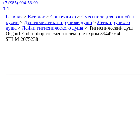
+7 (985) 904-53-90


Главная
>
Каталог
>
Сантехника
>
Смесители для ванной и
кухни
>
Душевые лейки и ручные души
>
Лейки ручного
душа
>
Лейки гигиенического душа
> Гигиенический душ
Osgard Endi набор со смесителем цвет хром 89449564
STLM-2075238