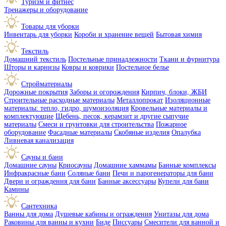
Туризм и фитнес
Тренажеры и оборудование
Товары для уборки
Инвентарь для уборки
Короби и хранение вещей
Бытовая химия
Текстиль
Домашний текстиль
Постельные принадлежности
Ткани и фурнитура
Шторы и карнизы
Ковры и коврики
Постельное белье
Стройматериалы
Дорожные покрытия
Заборы и огорождения
Кирпич, блоки, ЖБИ
Строительные расходные материалы
Металлопрокат
Изоляционные
материалы: тепло, гидро, шумоизоляция
Кровельные материалы и
комплектующие
Щебень, песок, керамзит и другие сыпучие
материалы
Смеси и грунтовки для строительства
Пожарное
оборудование
Фасадные материалы
Скобяные изделия
Опалубка
Ливневая канализация
Сауны и бани
Домашние сауны
Криосауны
Домашние хаммамы
Банные комплексы
Инфракрасные бани
Соляные бани
Печи и парогенераторы для бани
Двери и ограждения для бани
Банные аксессуары
Купели для бани
Камины
Сантехника
Ванны для дома
Душевые кабины и ограждения
Унитазы для дома
Раковины для ванны и кухни
Биде
Писсуары
Смесители для ванной и