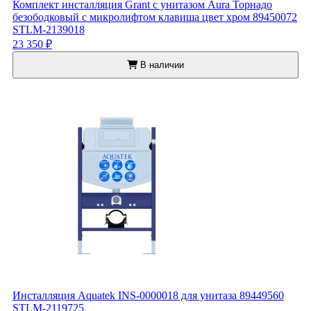
Комплект инсталляция Grant с унитазом Aura Торнадо
безободковый с микролифтом клавиша цвет хром 89450072
STLM-2139018
23 350 ₽
В наличии
Инсталляция Aquatek INS-0000018 для унитаза 89449560
STLM-2119725