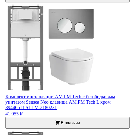
Комплект инсталляции AM.PM Tech с безободковым
унитазом Sensea Neo клавиша AM.PM Tech L хром
89446511 STLM-2180231
41 955 ₽
В наличии