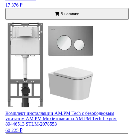
17 376 ₽
В наличии
Комплект инсталляции AM.PM Tech с безободковым
унитазом AM.PM Moxie клавиша AM.PM Tech L хром
89446513 STLM-2078553
60 225 ₽