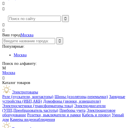




Ваш город
Москва
Популярные:
Москва
Поиск по алфавиту:
М
Москва

Каталог товаров
Электротовары
Реле (пускатели, контакторы)
Шины (изоляторы,перемычки)
Зарядные
устройства (ИБП,АКБ)
Домофоны (звонки, извещатели)
Электросчетчики (трансформаторы тока)
Электродвигатели
(УПП,Преобразователь частоты)
Приборы учета
Электрощитовое
оборудование
Розетки, выключатели и рамки
Кабель и провод
Умный
дом
Камеры видеонаблюдения