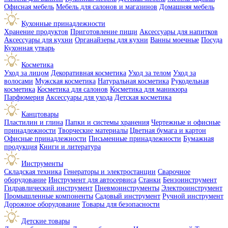
Офисная мебель
Мебель для салонов и магазинов
Домашняя мебель
Кухонные принадлежности
Хранение продуктов
Приготовление пищи
Аксессуары для напитков
Аксессуары для кухни
Органайзеры для кухни
Ванны моечные
Посуда
Кухонная утварь
Косметика
Уход за лицом
Декоративная косметика
Уход за телом
Уход за
волосами
Мужская косметика
Натуральная косметика
Рукодельная
косметика
Косметика для салонов
Косметика для маникюра
Парфюмерия
Аксессуары для ухода
Детская косметика
Канцтовары
Пластилин и глина
Папки и системы хранения
Чертежные и офисные
принадлежности
Творческие материалы
Цветная бумага и картон
Офисные принадлежности
Письменные принадлежности
Бумажная
продукция
Книги и литература
Инструменты
Складская техника
Генераторы и электростанции
Сварочное
оборудование
Инструмент для автосервиса
Станки
Бензоинструмент
Гидравлический инструмент
Пневмоинструменты
Электроинструмент
Промышленные компоненты
Садовый инструмент
Ручной инструмент
Дорожное оборудование
Товары для безопасности
Детские товары