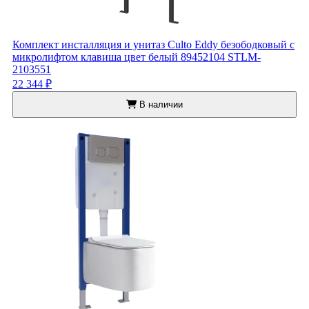
Комплект инсталляция и унитаз Culto Eddy безободковый с
микролифтом клавиша цвет белый 89452104 STLM-
2103551
22 344 ₽
В наличии