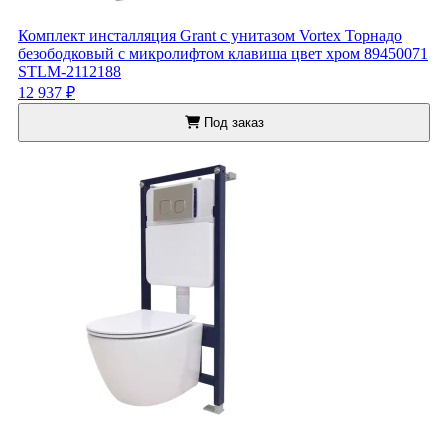
Комплект инсталляция Grant с унитазом Vortex Торнадо
безободковый с микролифтом клавиша цвет хром 89450071
STLM-2112188
12 937 ₽
Под заказ