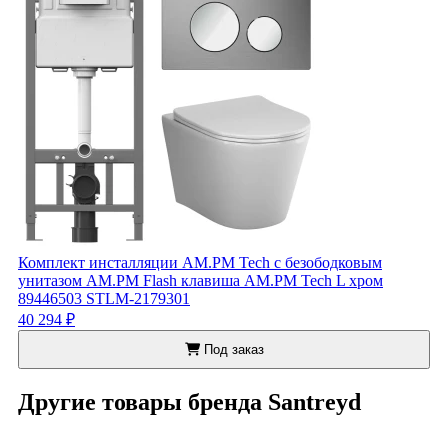
Комплект инсталляции AM.PM Tech с безободковым
унитазом AM.PM Flash клавиша AM.PM Tech L хром
89446503 STLM-2179301
40 294 ₽
Под заказ
Другие товары бренда Santreyd