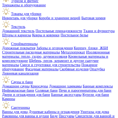
Туризм и фитнес
Тренажеры и оборудование
Товары для уборки
Инвентарь для уборки
Короби и хранение вещей
Бытовая химия
Текстиль
Домашний текстиль
Постельные принадлежности
Ткани и фурнитура
Шторы и карнизы
Ковры и коврики
Постельное белье
Стройматериалы
Дорожные покрытия
Заборы и огорождения
Кирпич, блоки, ЖБИ
Строительные расходные материалы
Металлопрокат
Изоляционные
материалы: тепло, гидро, шумоизоляция
Кровельные материалы и
комплектующие
Щебень, песок, керамзит и другие сыпучие
материалы
Смеси и грунтовки для строительства
Пожарное
оборудование
Фасадные материалы
Скобяные изделия
Опалубка
Ливневая канализация
Сауны и бани
Домашние сауны
Криосауны
Домашние хаммамы
Банные комплексы
Инфракрасные бани
Соляные бани
Печи и парогенераторы для бани
Двери и ограждения для бани
Банные аксессуары
Купели для бани
Камины
Сантехника
Ванны для дома
Душевые кабины и ограждения
Унитазы для дома
Раковины для ванны и кухни
Биде
Писсуары
Смесители для ванной и