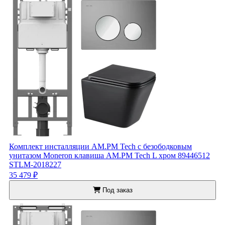
Комплект инсталляции AM.PM Tech с безободковым
унитазом Moneron клавиша AM.PM Tech L хром 89446512
STLM-2018227
35 479 ₽
Под заказ