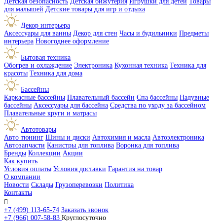
Детская безопасность
Детская бижутерия
Игрушки для детей
Товары
для малышей
Детские товары для игр и отдыха
Декор интерьера
Аксессуары для ванны
Декор для стен
Часы и будильники
Предметы
интерьера
Новогоднее оформление
Бытовая техника
Обогрев и охлаждение
Электроника
Кухонная техника
Техника для
красоты
Техника для дома
Бассейны
Каркасные бассейны
Плавательный бассейн
Спа бассейны
Надувные
бассейны
Аксессуары для бассейна
Средства по уходу за бассейном
Плавательные круги и матрасы
Автотовары
Авто тюнинг
Шины и диски
Автохимия и масла
Автоэлектроника
Автозапчасти
Канистры для топлива
Воронка для топлива
Бренды
Коллекции
Акции
Как купить
Условия оплаты
Условия доставки
Гарантия на товар
О компании
Новости
Склады
Грузоперевозки
Политика
Контакты

+7 (499) 113-65-74
Заказать звонок
+7 (966) 007-58-83
Круглосуточно