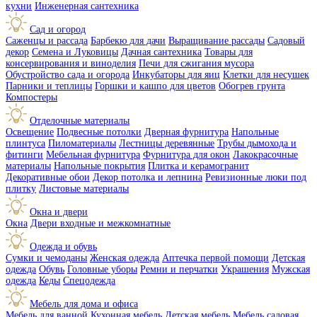
кухни
Инженерная сантехника
Сад и огород
Саженцы и рассада
Барбекю для дачи
Выращивание рассады
Садовый
декор
Семена и Луковицы
Дачная сантехника
Товары для
консервирования и виноделия
Печи для сжигания мусора
Обустройство сада и огорода
Инкубаторы для яиц
Клетки для несушек
Парники и теплицы
Горшки и кашпо для цветов
Обогрев грунта
Компостеры
Отделочные материалы
Освещение
Подвесные потолки
Дверная фурнитура
Напольные
плинтуса
Пиломатериалы
Лестницы деревянные
Трубы дымохода и
фитинги
Мебельная фурнитура
Фурнитура для окон
Лакокрасочные
материалы
Напольные покрытия
Плитка и керамогранит
Декоративные обои
Декор потолка и лепнина
Ревизионные люки под
плитку
Листовые материалы
Окна и двери
Окна
Двери входные и межкомнатные
Одежда и обувь
Сумки и чемоданы
Женская одежда
Аптечка первой помощи
Детская
одежда
Обувь
Головные уборы
Ремни и перчатки
Украшения
Мужская
одежда
Кеды
Спецодежда
Мебель для дома и офиса
Мебель для ванной
Кухонная мебель
Детская мебель
Мебель садовая