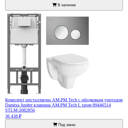
В наличии
Комплект инсталляции AM.PM Tech с ободковым унитазом
Damixa Jupiter клавиша AM.PM Tech L хром 89446514
STLM-2082856
36 438 ₽
Под заказ