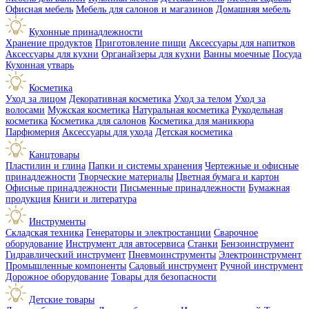
Офисная мебель
Мебель для салонов и магазинов
Домашняя мебель
Кухонные принадлежности
Хранение продуктов
Приготовление пищи
Аксессуары для напитков
Аксессуары для кухни
Органайзеры для кухни
Ванны моечные
Посуда
Кухонная утварь
Косметика
Уход за лицом
Декоративная косметика
Уход за телом
Уход за
волосами
Мужская косметика
Натуральная косметика
Рукодельная
косметика
Косметика для салонов
Косметика для маникюра
Парфюмерия
Аксессуары для ухода
Детская косметика
Канцтовары
Пластилин и глина
Папки и системы хранения
Чертежные и офисные
принадлежности
Творческие материалы
Цветная бумага и картон
Офисные принадлежности
Письменные принадлежности
Бумажная
продукция
Книги и литература
Инструменты
Складская техника
Генераторы и электростанции
Сварочное
оборудование
Инструмент для автосервиса
Станки
Бензоинструмент
Гидравлический инструмент
Пневмоинструменты
Электроинструмент
Промышленные компоненты
Садовый инструмент
Ручной инструмент
Дорожное оборудование
Товары для безопасности
Детские товары