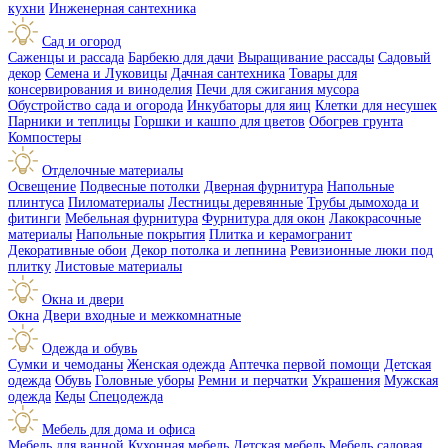
кухни
Инженерная сантехника
Сад и огород
Саженцы и рассада
Барбекю для дачи
Выращивание рассады
Садовый
декор
Семена и Луковицы
Дачная сантехника
Товары для
консервирования и виноделия
Печи для сжигания мусора
Обустройство сада и огорода
Инкубаторы для яиц
Клетки для несушек
Парники и теплицы
Горшки и кашпо для цветов
Обогрев грунта
Компостеры
Отделочные материалы
Освещение
Подвесные потолки
Дверная фурнитура
Напольные
плинтуса
Пиломатериалы
Лестницы деревянные
Трубы дымохода и
фитинги
Мебельная фурнитура
Фурнитура для окон
Лакокрасочные
материалы
Напольные покрытия
Плитка и керамогранит
Декоративные обои
Декор потолка и лепнина
Ревизионные люки под
плитку
Листовые материалы
Окна и двери
Окна
Двери входные и межкомнатные
Одежда и обувь
Сумки и чемоданы
Женская одежда
Аптечка первой помощи
Детская
одежда
Обувь
Головные уборы
Ремни и перчатки
Украшения
Мужская
одежда
Кеды
Спецодежда
Мебель для дома и офиса
Мебель для ванной
Кухонная мебель
Детская мебель
Мебель садовая