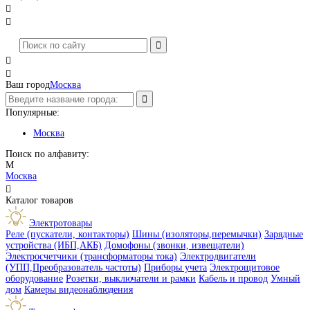




Ваш город
Москва
Популярные:
Москва
Поиск по алфавиту:
М
Москва

Каталог товаров
Электротовары
Реле (пускатели, контакторы)
Шины (изоляторы,перемычки)
Зарядные
устройства (ИБП,АКБ)
Домофоны (звонки, извещатели)
Электросчетчики (трансформаторы тока)
Электродвигатели
(УПП,Преобразователь частоты)
Приборы учета
Электрощитовое
оборудование
Розетки, выключатели и рамки
Кабель и провод
Умный
дом
Камеры видеонаблюдения