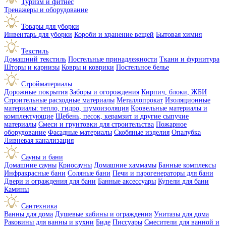
Туризм и фитнес
Тренажеры и оборудование
Товары для уборки
Инвентарь для уборки
Короби и хранение вещей
Бытовая химия
Текстиль
Домашний текстиль
Постельные принадлежности
Ткани и фурнитура
Шторы и карнизы
Ковры и коврики
Постельное белье
Стройматериалы
Дорожные покрытия
Заборы и огорождения
Кирпич, блоки, ЖБИ
Строительные расходные материалы
Металлопрокат
Изоляционные
материалы: тепло, гидро, шумоизоляция
Кровельные материалы и
комплектующие
Щебень, песок, керамзит и другие сыпучие
материалы
Смеси и грунтовки для строительства
Пожарное
оборудование
Фасадные материалы
Скобяные изделия
Опалубка
Ливневая канализация
Сауны и бани
Домашние сауны
Криосауны
Домашние хаммамы
Банные комплексы
Инфракрасные бани
Соляные бани
Печи и парогенераторы для бани
Двери и ограждения для бани
Банные аксессуары
Купели для бани
Камины
Сантехника
Ванны для дома
Душевые кабины и ограждения
Унитазы для дома
Раковины для ванны и кухни
Биде
Писсуары
Смесители для ванной и