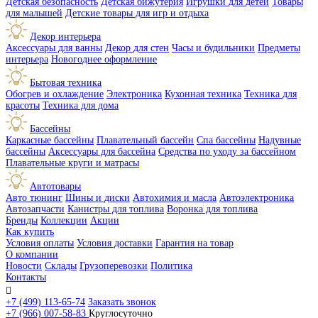
Детская безопасность
Детская бижутерия
Игрушки для детей
Товары
для малышей
Детские товары для игр и отдыха
Декор интерьера
Аксессуары для ванны
Декор для стен
Часы и будильники
Предметы
интерьера
Новогоднее оформление
Бытовая техника
Обогрев и охлаждение
Электроника
Кухонная техника
Техника для
красоты
Техника для дома
Бассейны
Каркасные бассейны
Плавательный бассейн
Спа бассейны
Надувные
бассейны
Аксессуары для бассейна
Средства по уходу за бассейном
Плавательные круги и матрасы
Автотовары
Авто тюнинг
Шины и диски
Автохимия и масла
Автоэлектроника
Автозапчасти
Канистры для топлива
Воронка для топлива
Бренды
Коллекции
Акции
Как купить
Условия оплаты
Условия доставки
Гарантия на товар
О компании
Новости
Склады
Грузоперевозки
Политика
Контакты

+7 (499) 113-65-74
Заказать звонок
+7 (966) 007-58-83
Круглосуточно