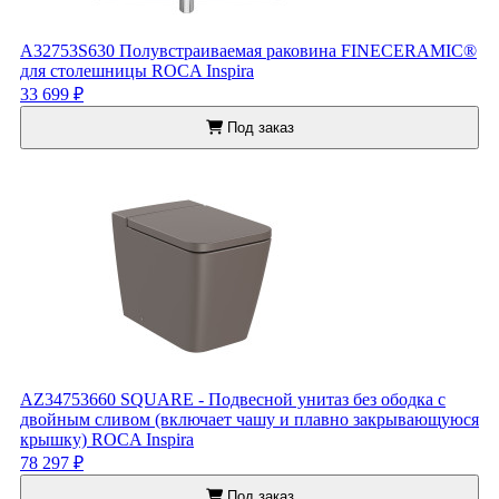
A32753S630 Полувстраиваемая раковина FINECERAMIC®
для столешницы ROCA Inspira
33 699 ₽
Под заказ
AZ34753660 SQUARE - Подвесной унитаз без ободка с
двойным сливом (включает чашу и плавно закрывающуюся
крышку) ROCA Inspira
78 297 ₽
Под заказ