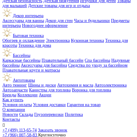
Детская безопасность
Детская бижутерия
Игрушки для детей
Товары
для малышей
Детские товары для игр и отдыха
Декор интерьера
Аксессуары для ванны
Декор для стен
Часы и будильники
Предметы
интерьера
Новогоднее оформление
Бытовая техника
Обогрев и охлаждение
Электроника
Кухонная техника
Техника для
красоты
Техника для дома
Бассейны
Каркасные бассейны
Плавательный бассейн
Спа бассейны
Надувные
бассейны
Аксессуары для бассейна
Средства по уходу за бассейном
Плавательные круги и матрасы
Автотовары
Авто тюнинг
Шины и диски
Автохимия и масла
Автоэлектроника
Автозапчасти
Канистры для топлива
Воронка для топлива
Бренды
Коллекции
Акции
Как купить
Условия оплаты
Условия доставки
Гарантия на товар
О компании
Новости
Склады
Грузоперевозки
Политика
Контакты

+7 (499) 113-65-74
Заказать звонок
+7 (966) 007-58-83
Круглосуточно