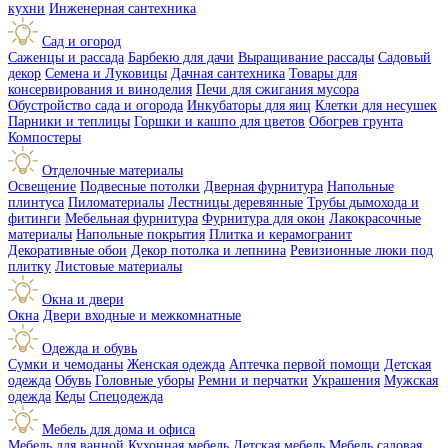
кухни
Инженерная сантехника
Сад и огород
Саженцы и рассада
Барбекю для дачи
Выращивание рассады
Садовый
декор
Семена и Луковицы
Дачная сантехника
Товары для
консервирования и виноделия
Печи для сжигания мусора
Обустройство сада и огорода
Инкубаторы для яиц
Клетки для несушек
Парники и теплицы
Горшки и кашпо для цветов
Обогрев грунта
Компостеры
Отделочные материалы
Освещение
Подвесные потолки
Дверная фурнитура
Напольные
плинтуса
Пиломатериалы
Лестницы деревянные
Трубы дымохода и
фитинги
Мебельная фурнитура
Фурнитура для окон
Лакокрасочные
материалы
Напольные покрытия
Плитка и керамогранит
Декоративные обои
Декор потолка и лепнина
Ревизионные люки под
плитку
Листовые материалы
Окна и двери
Окна
Двери входные и межкомнатные
Одежда и обувь
Сумки и чемоданы
Женская одежда
Аптечка первой помощи
Детская
одежда
Обувь
Головные уборы
Ремни и перчатки
Украшения
Мужская
одежда
Кеды
Спецодежда
Мебель для дома и офиса
Мебель для ванной
Кухонная мебель
Детская мебель
Мебель садовая