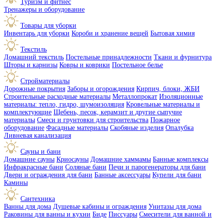
Туризм и фитнес
Тренажеры и оборудование
Товары для уборки
Инвентарь для уборки
Короби и хранение вещей
Бытовая химия
Текстиль
Домашний текстиль
Постельные принадлежности
Ткани и фурнитура
Шторы и карнизы
Ковры и коврики
Постельное белье
Стройматериалы
Дорожные покрытия
Заборы и огорождения
Кирпич, блоки, ЖБИ
Строительные расходные материалы
Металлопрокат
Изоляционные
материалы: тепло, гидро, шумоизоляция
Кровельные материалы и
комплектующие
Щебень, песок, керамзит и другие сыпучие
материалы
Смеси и грунтовки для строительства
Пожарное
оборудование
Фасадные материалы
Скобяные изделия
Опалубка
Ливневая канализация
Сауны и бани
Домашние сауны
Криосауны
Домашние хаммамы
Банные комплексы
Инфракрасные бани
Соляные бани
Печи и парогенераторы для бани
Двери и ограждения для бани
Банные аксессуары
Купели для бани
Камины
Сантехника
Ванны для дома
Душевые кабины и ограждения
Унитазы для дома
Раковины для ванны и кухни
Биде
Писсуары
Смесители для ванной и