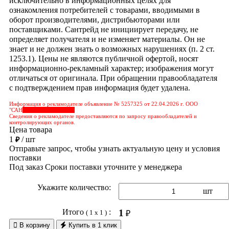
исключительно в информационных целях для
ознакомления потребителей с товарами, вводимыми в
оборот производителями, дистрибьюторами или
поставщиками. Сантрейд не инициирует передачу, не
определяет получателя и не изменяет материалы. Он не
знает и не должен знать о возможных нарушениях (п. 2 ст.
1253.1). Цены не являются публичной офертой, носят
информационно-рекламный характер; изображения могут
отличаться от оригинала. При обращении правообладателя
с подтверждением прав информация будет удалена.
Информация о рекламодателе объявление № 5257325 от 22.04.2026 г. ООО
"САН
&nbps;&nbps;&nbps;
Сведения о рекламодателе предоставляются по запросу правообладателей и
контролирующих органов.
Цена товара
1
/ шт
₽
Отправьте запрос, чтобы узнать актуальную цену и условия
поставки
Под заказ
Сроки поставки уточните у менеджера
Укажите количество:
шт
Итого
:
1
( 1 x 1 )
₽

В корзину
Купить в 1 клик