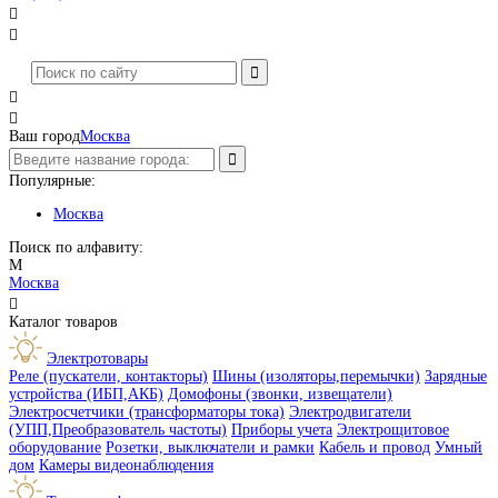




Ваш город
Москва
Популярные:
Москва
Поиск по алфавиту:
М
Москва

Каталог товаров
Электротовары
Реле (пускатели, контакторы)
Шины (изоляторы,перемычки)
Зарядные
устройства (ИБП,АКБ)
Домофоны (звонки, извещатели)
Электросчетчики (трансформаторы тока)
Электродвигатели
(УПП,Преобразователь частоты)
Приборы учета
Электрощитовое
оборудование
Розетки, выключатели и рамки
Кабель и провод
Умный
дом
Камеры видеонаблюдения