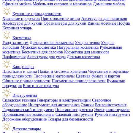
Офисная мебель
Мебель для салонов и магазинов
Домашняя мебель
Кухонные принадлежности
Хранение продуктов
Приготовление пищи
Аксессуары для напитков
Аксессуары для кухни
Органайзеры для кухни
Ванны моечные
Посуда
Кухонная утварь
Косметика
Уход за лицом
Декоративная косметика
Уход за телом
Уход за
волосами
Мужская косметика
Натуральная косметика
Рукодельная
косметика
Косметика для салонов
Косметика для маникюра
Парфюмерия
Аксессуары для ухода
Детская косметика
Канцтовары
Пластилин и глина
Папки и системы хранения
Чертежные и офисные
принадлежности
Творческие материалы
Цветная бумага и картон
Офисные принадлежности
Письменные принадлежности
Бумажная
продукция
Книги и литература
Инструменты
Складская техника
Генераторы и электростанции
Сварочное
оборудование
Инструмент для автосервиса
Станки
Бензоинструмент
Гидравлический инструмент
Пневмоинструменты
Электроинструмент
Промышленные компоненты
Садовый инструмент
Ручной инструмент
Дорожное оборудование
Товары для безопасности
Детские товары