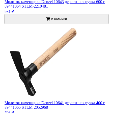
Молоток каменщика Denzel 10643 деревянная ручка 600 г
89441064 STLM-2210481
981 ₽
В наличии
Молоток каменщика Denzel 10641 деревянная ручка 400 г
89441065 STLM-2052968
708 ₽