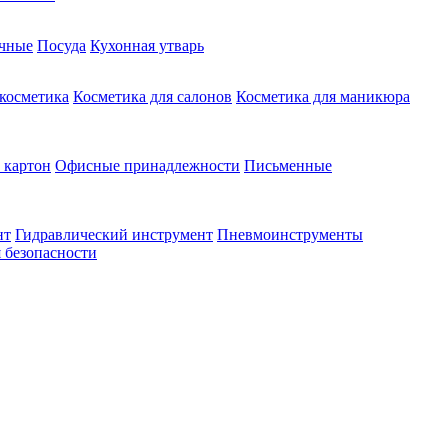
чные
Посуда
Кухонная утварь
 косметика
Косметика для салонов
Косметика для маникюра
 картон
Офисные принадлежности
Письменные
нт
Гидравлический инструмент
Пневмоинструменты
 безопасности