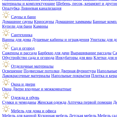
материалы и комплектующие
Щебень, песок, керамзит и друг
Опалубка
Ливневая канализация
Сауны и бани
Домашние сауны
Криосауны
Домашние хаммамы
Банные комп
Купели для бани
Камины
Сантехника
Ванны для дома
Душевые кабины и ограждения
Унитазы для д
Сад и огород
Саженцы и рассада
Барбекю для дачи
Выращивание рассады
Са
Обустройство сада и огорода
Инкубаторы для яиц
Клетки для 
Отделочные материалы
Освещение
Подвесные потолки
Дверная фурнитура
Напольные
Лакокрасочные материалы
Напольные покрытия
Плитка и кер
Окна и двери
Окна
Двери входные и межкомнатные
Одежда и обувь
Сумки и чемоданы
Женская одежда
Аптечка первой помощи
Д
Мебель для дома и офиса
Мебель для ванной
Кухонная мебель
Детская мебель
Мебель са