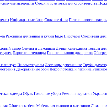
ие сыпучие материалы
Смеси и грунтовки для строительства
Пожа
лексы
Инфракрасные бани
Соляные бани
Печи и парогенераторы
ома
Раковины для ванны и кухни
Биде
Писсуары
Смесители для 
довый декор
Семена и Луковицы
Дачная сантехника
Товары для
несушек
Парники и теплицы
Горшки и кашпо для цветов
Обогрев
 плинтуса
Пиломатериалы
Лестницы деревянные
Трубы дымохо
амогранит
Декоративные обои
Декор потолка и лепнина
Ревизио
етская одежда
Обувь
Головные уборы
Ремни и перчатки
Украшен
довая
Офисная мебель
Мебель для салонов и магазинов
Домашняя