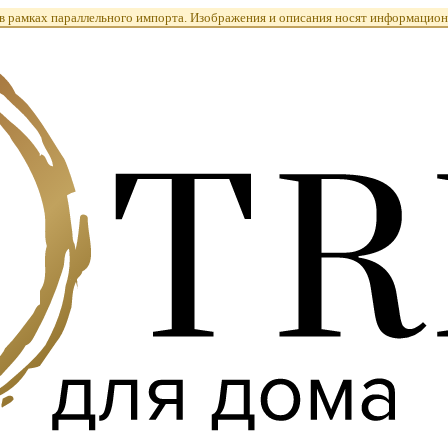
 рамках параллельного импорта. Изображения и описания носят информацион