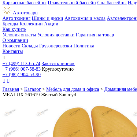
Каркасные бассейны
Плавательный бассейн
Спа бассейны
Над
Автотовары
Авто тюнинг
Шины и диски
Автохимия и масла
Автоэлектрон
Бренды
Коллекции
Акции
Как купить
Условия оплаты
Условия доставки
Гарантия на товар
О компании
Новости
Склады
Грузоперевозки
Политика
Контакты

+7 (499) 113-65-74
Заказать звонок
+7 (966) 007-58-83
Круглосуточно
+7 (985) 904-53-90


Главная
>
Каталог
>
Мебель для дома и офиса
>
Домашняя мебе
MEALUX 261619 Желтый Santreyd