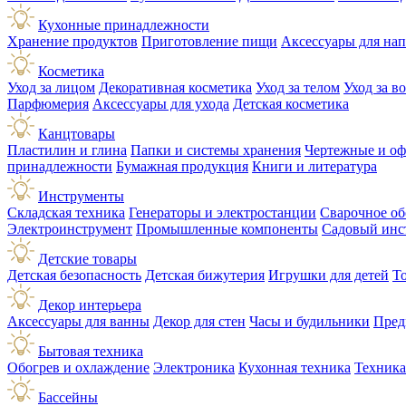
Кухонные принадлежности
Хранение продуктов
Приготовление пищи
Аксессуары для на
Косметика
Уход за лицом
Декоративная косметика
Уход за телом
Уход за в
Парфюмерия
Аксессуары для ухода
Детская косметика
Канцтовары
Пластилин и глина
Папки и системы хранения
Чертежные и о
принадлежности
Бумажная продукция
Книги и литература
Инструменты
Складская техника
Генераторы и электростанции
Сварочное об
Электроинструмент
Промышленные компоненты
Садовый инс
Детские товары
Детская безопасность
Детская бижутерия
Игрушки для детей
Т
Декор интерьера
Аксессуары для ванны
Декор для стен
Часы и будильники
Пред
Бытовая техника
Обогрев и охлаждение
Электроника
Кухонная техника
Техника
Бассейны