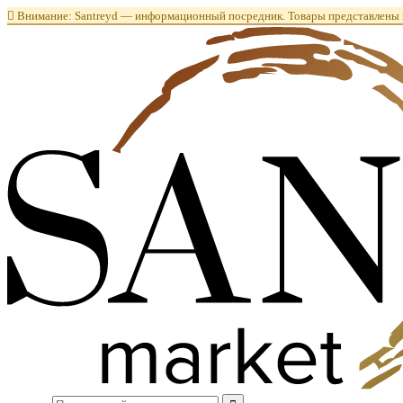

Внимание: Santreyd — информационный посредник. Товары представлены в