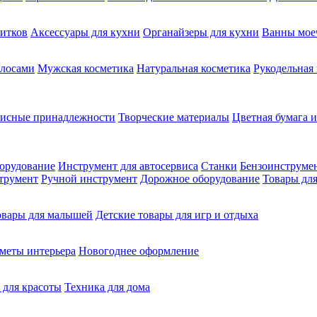
питков
Аксессуары для кухни
Органайзеры для кухни
Ванны мое
олосами
Мужская косметика
Натуральная косметика
Рукодельная
фисные принадлежности
Творческие материалы
Цветная бумага и
орудование
Инструмент для автосервиса
Станки
Бензоинструме
трумент
Ручной инструмент
Дорожное оборудование
Товары для
овары для малышей
Детские товары для игр и отдыха
меты интерьера
Новогоднее оформление
 для красоты
Техника для дома