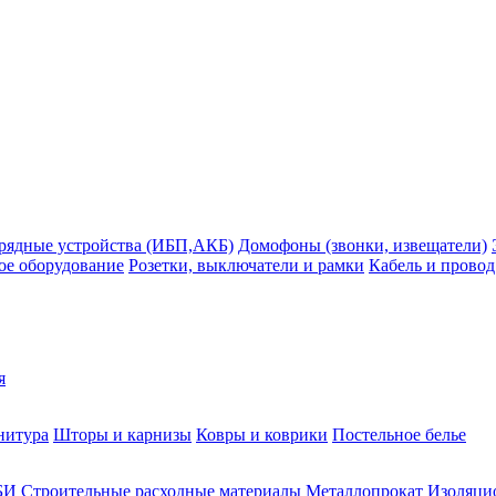
рядные устройства (ИБП,АКБ)
Домофоны (звонки, извещатели)
ое оборудование
Розетки, выключатели и рамки
Кабель и провод
я
нитура
Шторы и карнизы
Ковры и коврики
Постельное белье
БИ
Строительные расходные материалы
Металлопрокат
Изоляцио