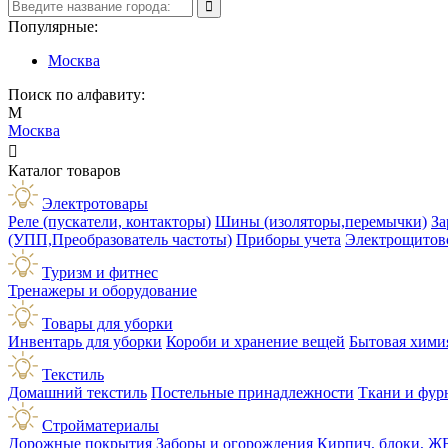
Популярные:
Москва
Поиск по алфавиту:
М
Москва

Каталог товаров
Электротовары
Реле (пускатели, контакторы)
Шины (изоляторы,перемычки)
За
(УПП,Преобразователь частоты)
Приборы учета
Электрощитов
Туризм и фитнес
Тренажеры и оборудование
Товары для уборки
Инвентарь для уборки
Короби и хранение вещей
Бытовая хими
Текстиль
Домашний текстиль
Постельные принадлежности
Ткани и фур
Стройматериалы
Дорожные покрытия
Заборы и огорождения
Кирпич, блоки, Ж