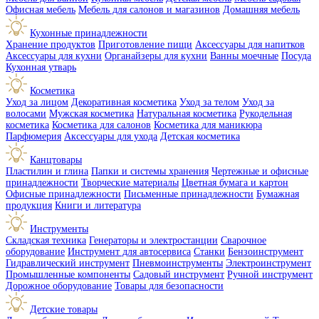
Офисная мебель
Мебель для салонов и магазинов
Домашняя мебель
Кухонные принадлежности
Хранение продуктов
Приготовление пищи
Аксессуары для напитков
Аксессуары для кухни
Органайзеры для кухни
Ванны моечные
Посуда
Кухонная утварь
Косметика
Уход за лицом
Декоративная косметика
Уход за телом
Уход за
волосами
Мужская косметика
Натуральная косметика
Рукодельная
косметика
Косметика для салонов
Косметика для маникюра
Парфюмерия
Аксессуары для ухода
Детская косметика
Канцтовары
Пластилин и глина
Папки и системы хранения
Чертежные и офисные
принадлежности
Творческие материалы
Цветная бумага и картон
Офисные принадлежности
Письменные принадлежности
Бумажная
продукция
Книги и литература
Инструменты
Складская техника
Генераторы и электростанции
Сварочное
оборудование
Инструмент для автосервиса
Станки
Бензоинструмент
Гидравлический инструмент
Пневмоинструменты
Электроинструмент
Промышленные компоненты
Садовый инструмент
Ручной инструмент
Дорожное оборудование
Товары для безопасности
Детские товары