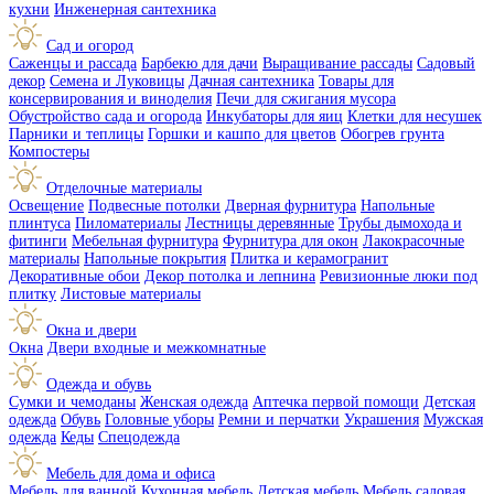
кухни
Инженерная сантехника
Сад и огород
Саженцы и рассада
Барбекю для дачи
Выращивание рассады
Садовый
декор
Семена и Луковицы
Дачная сантехника
Товары для
консервирования и виноделия
Печи для сжигания мусора
Обустройство сада и огорода
Инкубаторы для яиц
Клетки для несушек
Парники и теплицы
Горшки и кашпо для цветов
Обогрев грунта
Компостеры
Отделочные материалы
Освещение
Подвесные потолки
Дверная фурнитура
Напольные
плинтуса
Пиломатериалы
Лестницы деревянные
Трубы дымохода и
фитинги
Мебельная фурнитура
Фурнитура для окон
Лакокрасочные
материалы
Напольные покрытия
Плитка и керамогранит
Декоративные обои
Декор потолка и лепнина
Ревизионные люки под
плитку
Листовые материалы
Окна и двери
Окна
Двери входные и межкомнатные
Одежда и обувь
Сумки и чемоданы
Женская одежда
Аптечка первой помощи
Детская
одежда
Обувь
Головные уборы
Ремни и перчатки
Украшения
Мужская
одежда
Кеды
Спецодежда
Мебель для дома и офиса
Мебель для ванной
Кухонная мебель
Детская мебель
Мебель садовая