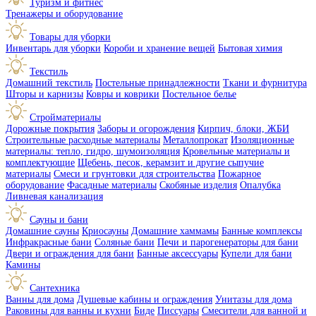
Туризм и фитнес
Тренажеры и оборудование
Товары для уборки
Инвентарь для уборки
Короби и хранение вещей
Бытовая химия
Текстиль
Домашний текстиль
Постельные принадлежности
Ткани и фурнитура
Шторы и карнизы
Ковры и коврики
Постельное белье
Стройматериалы
Дорожные покрытия
Заборы и огорождения
Кирпич, блоки, ЖБИ
Строительные расходные материалы
Металлопрокат
Изоляционные
материалы: тепло, гидро, шумоизоляция
Кровельные материалы и
комплектующие
Щебень, песок, керамзит и другие сыпучие
материалы
Смеси и грунтовки для строительства
Пожарное
оборудование
Фасадные материалы
Скобяные изделия
Опалубка
Ливневая канализация
Сауны и бани
Домашние сауны
Криосауны
Домашние хаммамы
Банные комплексы
Инфракрасные бани
Соляные бани
Печи и парогенераторы для бани
Двери и ограждения для бани
Банные аксессуары
Купели для бани
Камины
Сантехника
Ванны для дома
Душевые кабины и ограждения
Унитазы для дома
Раковины для ванны и кухни
Биде
Писсуары
Смесители для ванной и