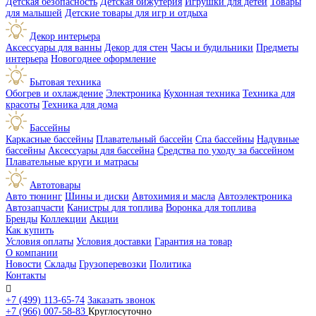
Детская безопасность
Детская бижутерия
Игрушки для детей
Товары
для малышей
Детские товары для игр и отдыха
Декор интерьера
Аксессуары для ванны
Декор для стен
Часы и будильники
Предметы
интерьера
Новогоднее оформление
Бытовая техника
Обогрев и охлаждение
Электроника
Кухонная техника
Техника для
красоты
Техника для дома
Бассейны
Каркасные бассейны
Плавательный бассейн
Спа бассейны
Надувные
бассейны
Аксессуары для бассейна
Средства по уходу за бассейном
Плавательные круги и матрасы
Автотовары
Авто тюнинг
Шины и диски
Автохимия и масла
Автоэлектроника
Автозапчасти
Канистры для топлива
Воронка для топлива
Бренды
Коллекции
Акции
Как купить
Условия оплаты
Условия доставки
Гарантия на товар
О компании
Новости
Склады
Грузоперевозки
Политика
Контакты

+7 (499) 113-65-74
Заказать звонок
+7 (966) 007-58-83
Круглосуточно