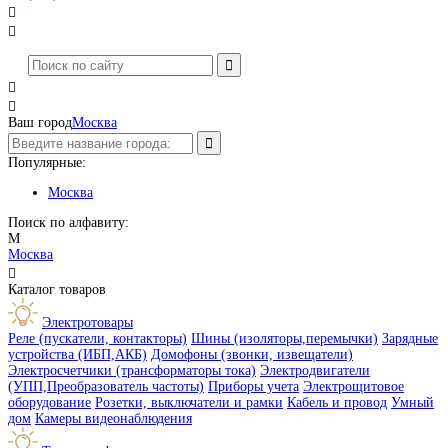




Ваш город
Москва
Популярные:
Москва
Поиск по алфавиту:
М
Москва

Каталог товаров
Электротовары
Реле (пускатели, контакторы)
Шины (изоляторы,перемычки)
Зарядные
устройства (ИБП,АКБ)
Домофоны (звонки, извещатели)
Электросчетчики (трансформаторы тока)
Электродвигатели
(УПП,Преобразователь частоты)
Приборы учета
Электрощитовое
оборудование
Розетки, выключатели и рамки
Кабель и провод
Умный
дом
Камеры видеонаблюдения