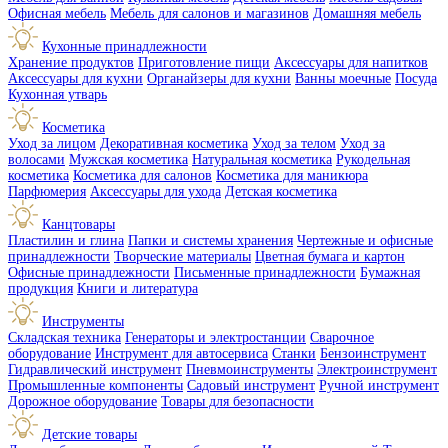
Офисная мебель
Мебель для салонов и магазинов
Домашняя мебель
Кухонные принадлежности
Хранение продуктов
Приготовление пищи
Аксессуары для напитков
Аксессуары для кухни
Органайзеры для кухни
Ванны моечные
Посуда
Кухонная утварь
Косметика
Уход за лицом
Декоративная косметика
Уход за телом
Уход за
волосами
Мужская косметика
Натуральная косметика
Рукодельная
косметика
Косметика для салонов
Косметика для маникюра
Парфюмерия
Аксессуары для ухода
Детская косметика
Канцтовары
Пластилин и глина
Папки и системы хранения
Чертежные и офисные
принадлежности
Творческие материалы
Цветная бумага и картон
Офисные принадлежности
Письменные принадлежности
Бумажная
продукция
Книги и литература
Инструменты
Складская техника
Генераторы и электростанции
Сварочное
оборудование
Инструмент для автосервиса
Станки
Бензоинструмент
Гидравлический инструмент
Пневмоинструменты
Электроинструмент
Промышленные компоненты
Садовый инструмент
Ручной инструмент
Дорожное оборудование
Товары для безопасности
Детские товары