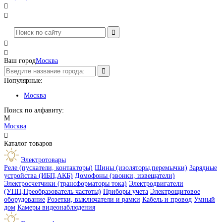




Ваш город
Москва
Популярные:
Москва
Поиск по алфавиту:
М
Москва

Каталог товаров
Электротовары
Реле (пускатели, контакторы)
Шины (изоляторы,перемычки)
Зарядные
устройства (ИБП,АКБ)
Домофоны (звонки, извещатели)
Электросчетчики (трансформаторы тока)
Электродвигатели
(УПП,Преобразователь частоты)
Приборы учета
Электрощитовое
оборудование
Розетки, выключатели и рамки
Кабель и провод
Умный
дом
Камеры видеонаблюдения