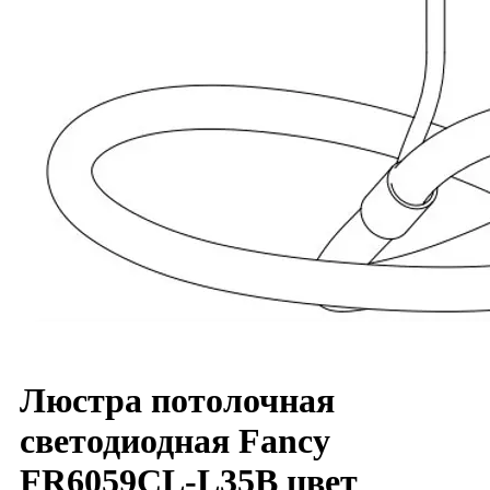
Люстра потолочная
светодиодная Fancy
FR6059CL-L35B цвет