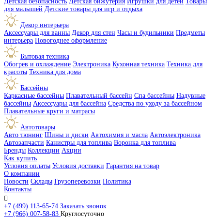
Детская безопасность
Детская бижутерия
Игрушки для детей
Товары
для малышей
Детские товары для игр и отдыха
Декор интерьера
Аксессуары для ванны
Декор для стен
Часы и будильники
Предметы
интерьера
Новогоднее оформление
Бытовая техника
Обогрев и охлаждение
Электроника
Кухонная техника
Техника для
красоты
Техника для дома
Бассейны
Каркасные бассейны
Плавательный бассейн
Спа бассейны
Надувные
бассейны
Аксессуары для бассейна
Средства по уходу за бассейном
Плавательные круги и матрасы
Автотовары
Авто тюнинг
Шины и диски
Автохимия и масла
Автоэлектроника
Автозапчасти
Канистры для топлива
Воронка для топлива
Бренды
Коллекции
Акции
Как купить
Условия оплаты
Условия доставки
Гарантия на товар
О компании
Новости
Склады
Грузоперевозки
Политика
Контакты

+7 (499) 113-65-74
Заказать звонок
+7 (966) 007-58-83
Круглосуточно