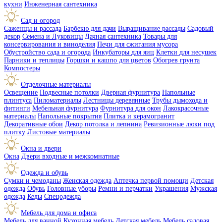
кухни
Инженерная сантехника
Сад и огород
Саженцы и рассада
Барбекю для дачи
Выращивание рассады
Садовый
декор
Семена и Луковицы
Дачная сантехника
Товары для
консервирования и виноделия
Печи для сжигания мусора
Обустройство сада и огорода
Инкубаторы для яиц
Клетки для несушек
Парники и теплицы
Горшки и кашпо для цветов
Обогрев грунта
Компостеры
Отделочные материалы
Освещение
Подвесные потолки
Дверная фурнитура
Напольные
плинтуса
Пиломатериалы
Лестницы деревянные
Трубы дымохода и
фитинги
Мебельная фурнитура
Фурнитура для окон
Лакокрасочные
материалы
Напольные покрытия
Плитка и керамогранит
Декоративные обои
Декор потолка и лепнина
Ревизионные люки под
плитку
Листовые материалы
Окна и двери
Окна
Двери входные и межкомнатные
Одежда и обувь
Сумки и чемоданы
Женская одежда
Аптечка первой помощи
Детская
одежда
Обувь
Головные уборы
Ремни и перчатки
Украшения
Мужская
одежда
Кеды
Спецодежда
Мебель для дома и офиса
Мебель для ванной
Кухонная мебель
Детская мебель
Мебель садовая