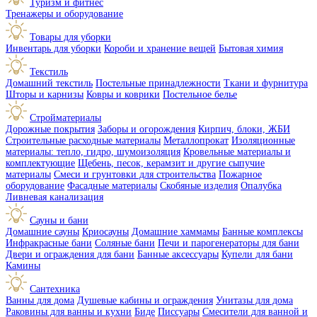
Туризм и фитнес
Тренажеры и оборудование
Товары для уборки
Инвентарь для уборки
Короби и хранение вещей
Бытовая химия
Текстиль
Домашний текстиль
Постельные принадлежности
Ткани и фурнитура
Шторы и карнизы
Ковры и коврики
Постельное белье
Стройматериалы
Дорожные покрытия
Заборы и огорождения
Кирпич, блоки, ЖБИ
Строительные расходные материалы
Металлопрокат
Изоляционные
материалы: тепло, гидро, шумоизоляция
Кровельные материалы и
комплектующие
Щебень, песок, керамзит и другие сыпучие
материалы
Смеси и грунтовки для строительства
Пожарное
оборудование
Фасадные материалы
Скобяные изделия
Опалубка
Ливневая канализация
Сауны и бани
Домашние сауны
Криосауны
Домашние хаммамы
Банные комплексы
Инфракрасные бани
Соляные бани
Печи и парогенераторы для бани
Двери и ограждения для бани
Банные аксессуары
Купели для бани
Камины
Сантехника
Ванны для дома
Душевые кабины и ограждения
Унитазы для дома
Раковины для ванны и кухни
Биде
Писсуары
Смесители для ванной и