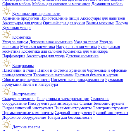
Офисная мебель
Мебель для салонов и магазинов
Домашняя мебель
Кухонные принадлежности
Хранение продуктов
Приготовление пищи
Аксессуары для напитков
Аксессуары для кухни
Органайзеры для кухни
Ванны моечные
Посуда
Кухонная утварь
Косметика
Уход за лицом
Декоративная косметика
Уход за телом
Уход за
волосами
Мужская косметика
Натуральная косметика
Рукодельная
косметика
Косметика для салонов
Косметика для маникюра
Парфюмерия
Аксессуары для ухода
Детская косметика
Канцтовары
Пластилин и глина
Папки и системы хранения
Чертежные и офисные
принадлежности
Творческие материалы
Цветная бумага и картон
Офисные принадлежности
Письменные принадлежности
Бумажная
продукция
Книги и литература
Инструменты
Складская техника
Генераторы и электростанции
Сварочное
оборудование
Инструмент для автосервиса
Станки
Бензоинструмент
Гидравлический инструмент
Пневмоинструменты
Электроинструмент
Промышленные компоненты
Садовый инструмент
Ручной инструмент
Дорожное оборудование
Товары для безопасности
Детские товары