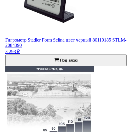
Гигрометр Stadler Form Selina цвет черный 80119185 STLM-
2084390
3 293 ₽
Под заказ