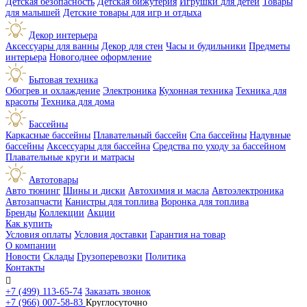
Детская безопасность
Детская бижутерия
Игрушки для детей
Товары
для малышей
Детские товары для игр и отдыха
Декор интерьера
Аксессуары для ванны
Декор для стен
Часы и будильники
Предметы
интерьера
Новогоднее оформление
Бытовая техника
Обогрев и охлаждение
Электроника
Кухонная техника
Техника для
красоты
Техника для дома
Бассейны
Каркасные бассейны
Плавательный бассейн
Спа бассейны
Надувные
бассейны
Аксессуары для бассейна
Средства по уходу за бассейном
Плавательные круги и матрасы
Автотовары
Авто тюнинг
Шины и диски
Автохимия и масла
Автоэлектроника
Автозапчасти
Канистры для топлива
Воронка для топлива
Бренды
Коллекции
Акции
Как купить
Условия оплаты
Условия доставки
Гарантия на товар
О компании
Новости
Склады
Грузоперевозки
Политика
Контакты

+7 (499) 113-65-74
Заказать звонок
+7 (966) 007-58-83
Круглосуточно