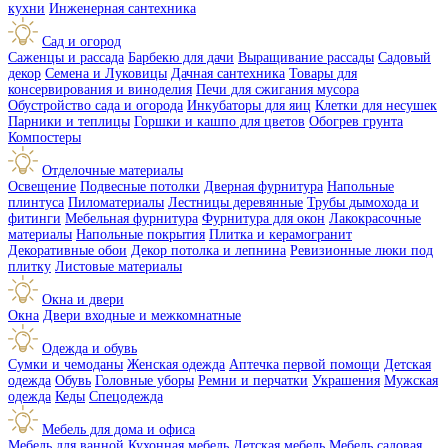
кухни
Инженерная сантехника
Сад и огород
Саженцы и рассада
Барбекю для дачи
Выращивание рассады
Садовый
декор
Семена и Луковицы
Дачная сантехника
Товары для
консервирования и виноделия
Печи для сжигания мусора
Обустройство сада и огорода
Инкубаторы для яиц
Клетки для несушек
Парники и теплицы
Горшки и кашпо для цветов
Обогрев грунта
Компостеры
Отделочные материалы
Освещение
Подвесные потолки
Дверная фурнитура
Напольные
плинтуса
Пиломатериалы
Лестницы деревянные
Трубы дымохода и
фитинги
Мебельная фурнитура
Фурнитура для окон
Лакокрасочные
материалы
Напольные покрытия
Плитка и керамогранит
Декоративные обои
Декор потолка и лепнина
Ревизионные люки под
плитку
Листовые материалы
Окна и двери
Окна
Двери входные и межкомнатные
Одежда и обувь
Сумки и чемоданы
Женская одежда
Аптечка первой помощи
Детская
одежда
Обувь
Головные уборы
Ремни и перчатки
Украшения
Мужская
одежда
Кеды
Спецодежда
Мебель для дома и офиса
Мебель для ванной
Кухонная мебель
Детская мебель
Мебель садовая