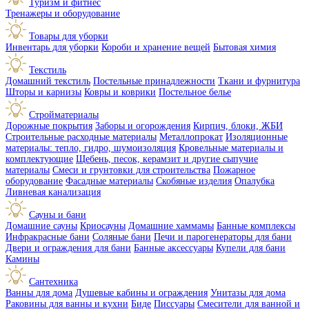
Туризм и фитнес
Тренажеры и оборудование
Товары для уборки
Инвентарь для уборки
Короби и хранение вещей
Бытовая химия
Текстиль
Домашний текстиль
Постельные принадлежности
Ткани и фурнитура
Шторы и карнизы
Ковры и коврики
Постельное белье
Стройматериалы
Дорожные покрытия
Заборы и огорождения
Кирпич, блоки, ЖБИ
Строительные расходные материалы
Металлопрокат
Изоляционные
материалы: тепло, гидро, шумоизоляция
Кровельные материалы и
комплектующие
Щебень, песок, керамзит и другие сыпучие
материалы
Смеси и грунтовки для строительства
Пожарное
оборудование
Фасадные материалы
Скобяные изделия
Опалубка
Ливневая канализация
Сауны и бани
Домашние сауны
Криосауны
Домашние хаммамы
Банные комплексы
Инфракрасные бани
Соляные бани
Печи и парогенераторы для бани
Двери и ограждения для бани
Банные аксессуары
Купели для бани
Камины
Сантехника
Ванны для дома
Душевые кабины и ограждения
Унитазы для дома
Раковины для ванны и кухни
Биде
Писсуары
Смесители для ванной и