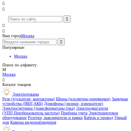




Ваш город
Москва
Популярные:
Москва
Поиск по алфавиту:
М
Москва

Каталог товаров
Электротовары
Реле (пускатели, контакторы)
Шины (изоляторы,перемычки)
Зарядные
устройства (ИБП,АКБ)
Домофоны (звонки, извещатели)
Электросчетчики (трансформаторы тока)
Электродвигатели
(УПП,Преобразователь частоты)
Приборы учета
Электрощитовое
оборудование
Розетки, выключатели и рамки
Кабель и провод
Умный
дом
Камеры видеонаблюдения