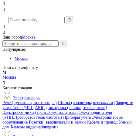




Ваш город
Москва
Популярные:
Москва
Поиск по алфавиту:
М
Москва

Каталог товаров
Электротовары
Реле (пускатели, контакторы)
Шины (изоляторы,перемычки)
Зарядные
устройства (ИБП,АКБ)
Домофоны (звонки, извещатели)
Электросчетчики (трансформаторы тока)
Электродвигатели
(УПП,Преобразователь частоты)
Приборы учета
Электрощитовое
оборудование
Розетки, выключатели и рамки
Кабель и провод
Умный
дом
Камеры видеонаблюдения