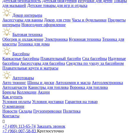
Детская безопасность
Детская бижутерия
Игрушки для детей
Товары
для малышей
Детские товары для игр и отдыха
Декор интерьера
Аксессуары для ванны
Декор для стен
Часы и будильники
Предметы
интерьера
Новогоднее оформление
Бытовая техника
Обогрев и охлаждение
Электроника
Кухонная техника
Техника для
красоты
Техника для дома
Бассейны
Каркасные бассейны
Плавательный бассейн
Спа бассейны
Надувные
бассейны
Аксессуары для бассейна
Средства по уходу за бассейном
Плавательные круги и матрасы
Автотовары
Авто тюнинг
Шины и диски
Автохимия и масла
Автоэлектроника
Автозапчасти
Канистры для топлива
Воронка для топлива
Бренды
Коллекции
Акции
Как купить
Условия оплаты
Условия доставки
Гарантия на товар
О компании
Новости
Склады
Грузоперевозки
Политика
Контакты

+7 (499) 113-65-74
Заказать звонок
+7 (966) 007-58-83
Круглосуточно