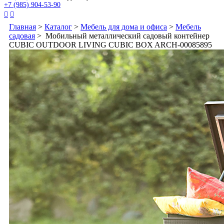
+7 (985) 904-53-90


Главная
>
Каталог
>
Мебель для дома и офиса
>
Мебель
садовая
> Мобильный металлический садовый контейнер
CUBIC OUTDOOR LIVING CUBIC BOX ARCH-00085895