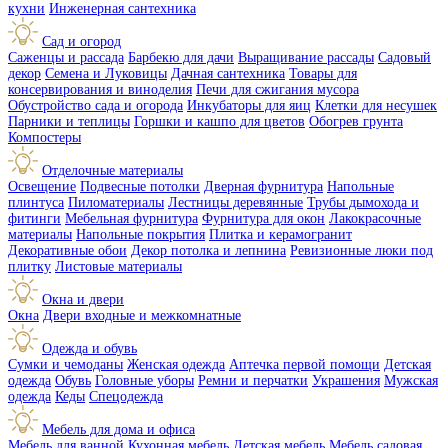
кухни
Инженерная сантехника
Сад и огород
Саженцы и рассада
Барбекю для дачи
Выращивание рассады
Садовый
декор
Семена и Луковицы
Дачная сантехника
Товары для
консервирования и виноделия
Печи для сжигания мусора
Обустройство сада и огорода
Инкубаторы для яиц
Клетки для несушек
Парники и теплицы
Горшки и кашпо для цветов
Обогрев грунта
Компостеры
Отделочные материалы
Освещение
Подвесные потолки
Дверная фурнитура
Напольные
плинтуса
Пиломатериалы
Лестницы деревянные
Трубы дымохода и
фитинги
Мебельная фурнитура
Фурнитура для окон
Лакокрасочные
материалы
Напольные покрытия
Плитка и керамогранит
Декоративные обои
Декор потолка и лепнина
Ревизионные люки под
плитку
Листовые материалы
Окна и двери
Окна
Двери входные и межкомнатные
Одежда и обувь
Сумки и чемоданы
Женская одежда
Аптечка первой помощи
Детская
одежда
Обувь
Головные уборы
Ремни и перчатки
Украшения
Мужская
одежда
Кеды
Спецодежда
Мебель для дома и офиса
Мебель для ванной
Кухонная мебель
Детская мебель
Мебель садовая