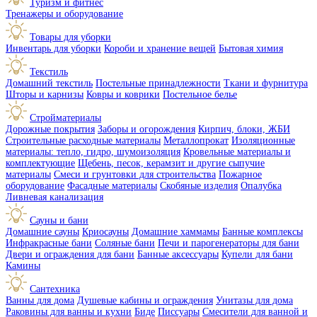
Туризм и фитнес
Тренажеры и оборудование
Товары для уборки
Инвентарь для уборки
Короби и хранение вещей
Бытовая химия
Текстиль
Домашний текстиль
Постельные принадлежности
Ткани и фурнитура
Шторы и карнизы
Ковры и коврики
Постельное белье
Стройматериалы
Дорожные покрытия
Заборы и огорождения
Кирпич, блоки, ЖБИ
Строительные расходные материалы
Металлопрокат
Изоляционные
материалы: тепло, гидро, шумоизоляция
Кровельные материалы и
комплектующие
Щебень, песок, керамзит и другие сыпучие
материалы
Смеси и грунтовки для строительства
Пожарное
оборудование
Фасадные материалы
Скобяные изделия
Опалубка
Ливневая канализация
Сауны и бани
Домашние сауны
Криосауны
Домашние хаммамы
Банные комплексы
Инфракрасные бани
Соляные бани
Печи и парогенераторы для бани
Двери и ограждения для бани
Банные аксессуары
Купели для бани
Камины
Сантехника
Ванны для дома
Душевые кабины и ограждения
Унитазы для дома
Раковины для ванны и кухни
Биде
Писсуары
Смесители для ванной и