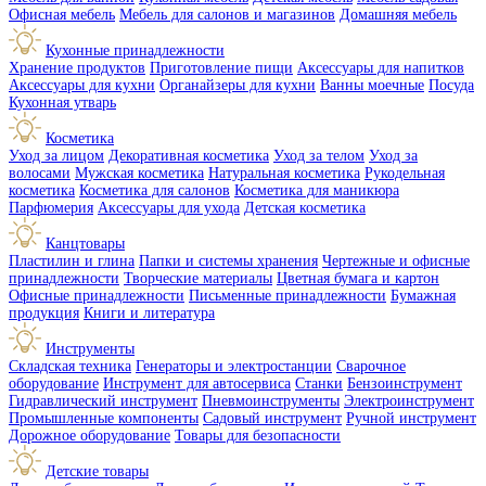
Офисная мебель
Мебель для салонов и магазинов
Домашняя мебель
Кухонные принадлежности
Хранение продуктов
Приготовление пищи
Аксессуары для напитков
Аксессуары для кухни
Органайзеры для кухни
Ванны моечные
Посуда
Кухонная утварь
Косметика
Уход за лицом
Декоративная косметика
Уход за телом
Уход за
волосами
Мужская косметика
Натуральная косметика
Рукодельная
косметика
Косметика для салонов
Косметика для маникюра
Парфюмерия
Аксессуары для ухода
Детская косметика
Канцтовары
Пластилин и глина
Папки и системы хранения
Чертежные и офисные
принадлежности
Творческие материалы
Цветная бумага и картон
Офисные принадлежности
Письменные принадлежности
Бумажная
продукция
Книги и литература
Инструменты
Складская техника
Генераторы и электростанции
Сварочное
оборудование
Инструмент для автосервиса
Станки
Бензоинструмент
Гидравлический инструмент
Пневмоинструменты
Электроинструмент
Промышленные компоненты
Садовый инструмент
Ручной инструмент
Дорожное оборудование
Товары для безопасности
Детские товары