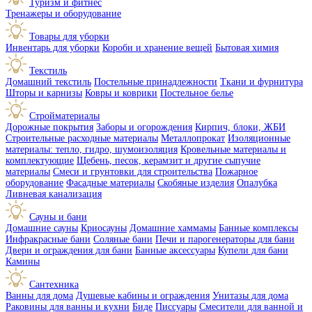
Туризм и фитнес
Тренажеры и оборудование
Товары для уборки
Инвентарь для уборки
Короби и хранение вещей
Бытовая химия
Текстиль
Домашний текстиль
Постельные принадлежности
Ткани и фурнитура
Шторы и карнизы
Ковры и коврики
Постельное белье
Стройматериалы
Дорожные покрытия
Заборы и огорождения
Кирпич, блоки, ЖБИ
Строительные расходные материалы
Металлопрокат
Изоляционные
материалы: тепло, гидро, шумоизоляция
Кровельные материалы и
комплектующие
Щебень, песок, керамзит и другие сыпучие
материалы
Смеси и грунтовки для строительства
Пожарное
оборудование
Фасадные материалы
Скобяные изделия
Опалубка
Ливневая канализация
Сауны и бани
Домашние сауны
Криосауны
Домашние хаммамы
Банные комплексы
Инфракрасные бани
Соляные бани
Печи и парогенераторы для бани
Двери и ограждения для бани
Банные аксессуары
Купели для бани
Камины
Сантехника
Ванны для дома
Душевые кабины и ограждения
Унитазы для дома
Раковины для ванны и кухни
Биде
Писсуары
Смесители для ванной и