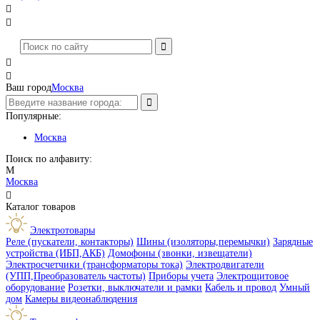




Ваш город
Москва
Популярные:
Москва
Поиск по алфавиту:
М
Москва

Каталог товаров
Электротовары
Реле (пускатели, контакторы)
Шины (изоляторы,перемычки)
Зарядные
устройства (ИБП,АКБ)
Домофоны (звонки, извещатели)
Электросчетчики (трансформаторы тока)
Электродвигатели
(УПП,Преобразователь частоты)
Приборы учета
Электрощитовое
оборудование
Розетки, выключатели и рамки
Кабель и провод
Умный
дом
Камеры видеонаблюдения