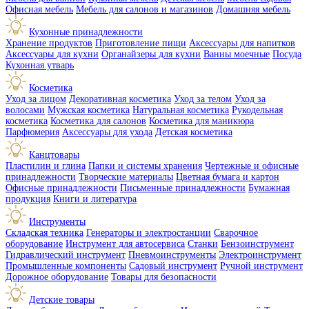
Офисная мебель
Мебель для салонов и магазинов
Домашняя мебель
Кухонные принадлежности
Хранение продуктов
Приготовление пищи
Аксессуары для напитков
Аксессуары для кухни
Органайзеры для кухни
Ванны моечные
Посуда
Кухонная утварь
Косметика
Уход за лицом
Декоративная косметика
Уход за телом
Уход за
волосами
Мужская косметика
Натуральная косметика
Рукодельная
косметика
Косметика для салонов
Косметика для маникюра
Парфюмерия
Аксессуары для ухода
Детская косметика
Канцтовары
Пластилин и глина
Папки и системы хранения
Чертежные и офисные
принадлежности
Творческие материалы
Цветная бумага и картон
Офисные принадлежности
Письменные принадлежности
Бумажная
продукция
Книги и литература
Инструменты
Складская техника
Генераторы и электростанции
Сварочное
оборудование
Инструмент для автосервиса
Станки
Бензоинструмент
Гидравлический инструмент
Пневмоинструменты
Электроинструмент
Промышленные компоненты
Садовый инструмент
Ручной инструмент
Дорожное оборудование
Товары для безопасности
Детские товары