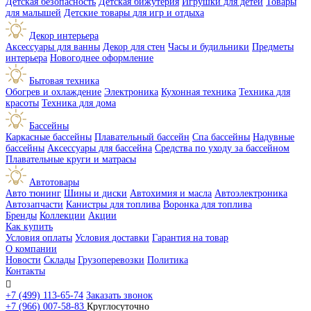
Детская безопасность
Детская бижутерия
Игрушки для детей
Товары
для малышей
Детские товары для игр и отдыха
Декор интерьера
Аксессуары для ванны
Декор для стен
Часы и будильники
Предметы
интерьера
Новогоднее оформление
Бытовая техника
Обогрев и охлаждение
Электроника
Кухонная техника
Техника для
красоты
Техника для дома
Бассейны
Каркасные бассейны
Плавательный бассейн
Спа бассейны
Надувные
бассейны
Аксессуары для бассейна
Средства по уходу за бассейном
Плавательные круги и матрасы
Автотовары
Авто тюнинг
Шины и диски
Автохимия и масла
Автоэлектроника
Автозапчасти
Канистры для топлива
Воронка для топлива
Бренды
Коллекции
Акции
Как купить
Условия оплаты
Условия доставки
Гарантия на товар
О компании
Новости
Склады
Грузоперевозки
Политика
Контакты

+7 (499) 113-65-74
Заказать звонок
+7 (966) 007-58-83
Круглосуточно