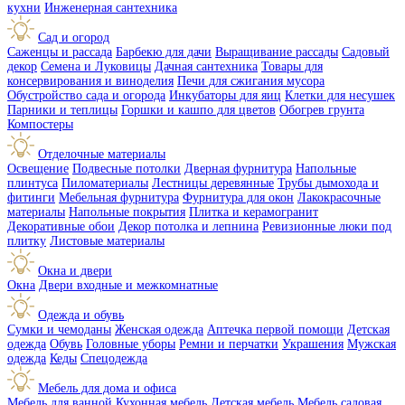
кухни
Инженерная сантехника
Сад и огород
Саженцы и рассада
Барбекю для дачи
Выращивание рассады
Садовый
декор
Семена и Луковицы
Дачная сантехника
Товары для
консервирования и виноделия
Печи для сжигания мусора
Обустройство сада и огорода
Инкубаторы для яиц
Клетки для несушек
Парники и теплицы
Горшки и кашпо для цветов
Обогрев грунта
Компостеры
Отделочные материалы
Освещение
Подвесные потолки
Дверная фурнитура
Напольные
плинтуса
Пиломатериалы
Лестницы деревянные
Трубы дымохода и
фитинги
Мебельная фурнитура
Фурнитура для окон
Лакокрасочные
материалы
Напольные покрытия
Плитка и керамогранит
Декоративные обои
Декор потолка и лепнина
Ревизионные люки под
плитку
Листовые материалы
Окна и двери
Окна
Двери входные и межкомнатные
Одежда и обувь
Сумки и чемоданы
Женская одежда
Аптечка первой помощи
Детская
одежда
Обувь
Головные уборы
Ремни и перчатки
Украшения
Мужская
одежда
Кеды
Спецодежда
Мебель для дома и офиса
Мебель для ванной
Кухонная мебель
Детская мебель
Мебель садовая