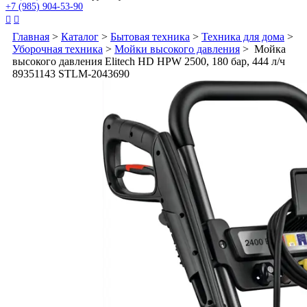
+7 (985) 904-53-90


Главная
>
Каталог
>
Бытовая техника
>
Техника для дома
>
Уборочная техника
>
Мойки высокого давления
> Мойка
высокого давления Elitech HD HPW 2500, 180 бар, 444 л/ч
89351143 STLM-2043690