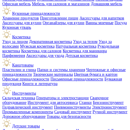
Офисная мебель
Мебель для салонов и магазинов
Домашняя мебель
Кухонные принадлежности
Хранение продуктов
Приготовление пищи
Аксессуары для напитков
Аксессуары для кухни
Органайзеры для кухни
Ванны моечные
Посуда
Кухонная утварь
Косметика
Уход за лицом
Декоративная косметика
Уход за телом
Уход за
волосами
Мужская косметика
Натуральная косметика
Рукодельная
косметика
Косметика для салонов
Косметика для маникюра
Парфюмерия
Аксессуары для ухода
Детская косметика
Канцтовары
Пластилин и глина
Папки и системы хранения
Чертежные и офисные
принадлежности
Творческие материалы
Цветная бумага и картон
Офисные принадлежности
Письменные принадлежности
Бумажная
продукция
Книги и литература
Инструменты
Складская техника
Генераторы и электростанции
Сварочное
оборудование
Инструмент для автосервиса
Станки
Бензоинструмент
Гидравлический инструмент
Пневмоинструменты
Электроинструмент
Промышленные компоненты
Садовый инструмент
Ручной инструмент
Дорожное оборудование
Товары для безопасности
Детские товары