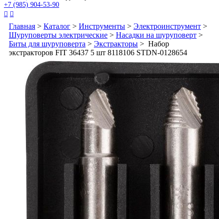
+7 (985) 904-53-90


Главная
>
Каталог
>
Инструменты
>
Электроинструмент
>
Шуруповерты электрические
>
Насадки на шуруповерт
>
Биты для шуруповерта
>
Экстракторы
> Набор
экстракторов FIT 36437 5 шт 8118106 STDN-0128654