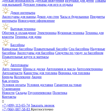
Детская безопасность
Детская бижутерия
Игрушки для детей
Товары
для малышей
Детские товары для игр и отдыха
Декор интерьера
Аксессуары для ванны
Декор для стен
Часы и будильники
Предметы
интерьера
Новогоднее оформление
Бытовая техника
Обогрев и охлаждение
Электроника
Кухонная техника
Техника для
красоты
Техника для дома
Бассейны
Каркасные бассейны
Плавательный бассейн
Спа бассейны
Надувные
бассейны
Аксессуары для бассейна
Средства по уходу за бассейном
Плавательные круги и матрасы
Автотовары
Авто тюнинг
Шины и диски
Автохимия и масла
Автоэлектроника
Автозапчасти
Канистры для топлива
Воронка для топлива
Бренды
Коллекции
Акции
Как купить
Условия оплаты
Условия доставки
Гарантия на товар
О компании
Новости
Склады
Грузоперевозки
Политика
Контакты

+7 (499) 113-65-74
Заказать звонок
+7 (966) 007-58-83
Круглосуточно