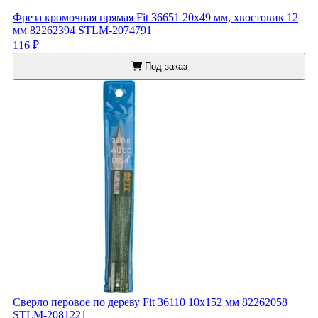
Фреза кромочная прямая Fit 36651 20x49 мм, хвостовик 12
мм 82262394 STLM-2074791
116 ₽
Под заказ
Сверло перовое по дереву Fit 36110 10x152 мм 82262058
STLM-2081221