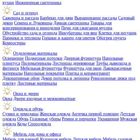
кухни
Инженерная сантехника
Сад и огород
Саженцы и рассада
Барбекю для дачи
Выращивание рассады
Садовый
декор
Семена и Луковицы
Дачная сантехника
Товары для
консервирования и виноделия
Печи для сжигания мусора
Обустройство сада и огорода
Инкубаторы для яиц
Клетки для несушек
Парники и теплицы
Горшки и кашпо для цветов
Обогрев грунта
Компостеры
Отделочные материалы
Освещение
Подвесные потолки
Дверная фурнитура
Напольные
плинтуса
Пиломатериалы
Лестницы деревянные
Трубы дымохода и
фитинги
Мебельная фурнитура
Фурнитура для окон
Лакокрасочные
материалы
Напольные покрытия
Плитка и керамогранит
Декоративные обои
Декор потолка и лепнина
Ревизионные люки под
плитку
Листовые материалы
Окна и двери
Окна
Двери входные и межкомнатные
Одежда и обувь
Сумки и чемоданы
Женская одежда
Аптечка первой помощи
Детская
одежда
Обувь
Головные уборы
Ремни и перчатки
Украшения
Мужская
одежда
Кеды
Спецодежда
Мебель для дома и офиса
Мебель для ванной
Кухонная мебель
Детская мебель
Мебель садовая