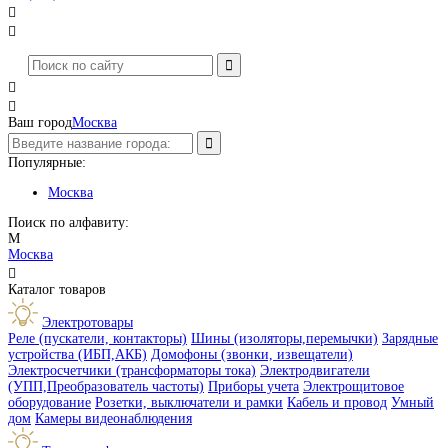




Ваш город
Москва
Популярные:
Москва
Поиск по алфавиту:
М
Москва

Каталог товаров
Электротовары
Реле (пускатели, контакторы)
Шины (изоляторы,перемычки)
Зарядные
устройства (ИБП,АКБ)
Домофоны (звонки, извещатели)
Электросчетчики (трансформаторы тока)
Электродвигатели
(УПП,Преобразователь частоты)
Приборы учета
Электрощитовое
оборудование
Розетки, выключатели и рамки
Кабель и провод
Умный
дом
Камеры видеонаблюдения