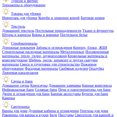
Туризм и фитнес
Тренажеры и оборудование
Товары для уборки
Инвентарь для уборки
Короби и хранение вещей
Бытовая химия
Текстиль
Домашний текстиль
Постельные принадлежности
Ткани и фурнитура
Шторы и карнизы
Ковры и коврики
Постельное белье
Стройматериалы
Дорожные покрытия
Заборы и огорождения
Кирпич, блоки, ЖБИ
Строительные расходные материалы
Металлопрокат
Изоляционные
материалы: тепло, гидро, шумоизоляция
Кровельные материалы и
комплектующие
Щебень, песок, керамзит и другие сыпучие
материалы
Смеси и грунтовки для строительства
Пожарное
оборудование
Фасадные материалы
Скобяные изделия
Опалубка
Ливневая канализация
Сауны и бани
Домашние сауны
Криосауны
Домашние хаммамы
Банные комплексы
Инфракрасные бани
Соляные бани
Печи и парогенераторы для бани
Двери и ограждения для бани
Банные аксессуары
Купели для бани
Камины
Сантехника
Ванны для дома
Душевые кабины и ограждения
Унитазы для дома
Раковины для ванны и кухни
Биде
Писсуары
Смесители для ванной и