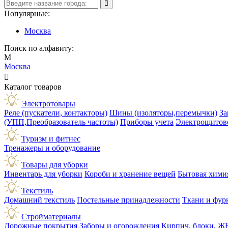
Популярные:
Москва
Поиск по алфавиту:
М
Москва

Каталог товаров
Электротовары
Реле (пускатели, контакторы)
Шины (изоляторы,перемычки)
За
(УПП,Преобразователь частоты)
Приборы учета
Электрощитов
Туризм и фитнес
Тренажеры и оборудование
Товары для уборки
Инвентарь для уборки
Короби и хранение вещей
Бытовая хими
Текстиль
Домашний текстиль
Постельные принадлежности
Ткани и фур
Стройматериалы
Дорожные покрытия
Заборы и огорождения
Кирпич, блоки, Ж