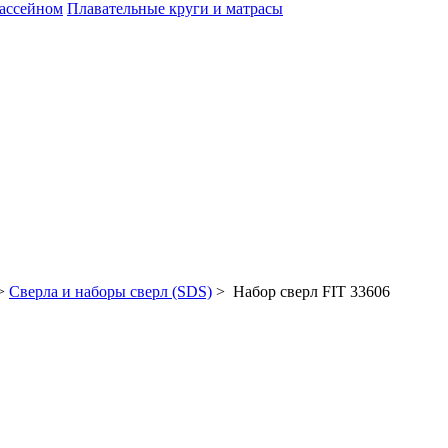
бассейном
Плавательные круги и матрасы
>
Сверла и наборы сверл (SDS)
> Набор сверл FIT 33606