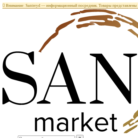

Внимание: Santreyd — информационный посредник. Товары представлены в