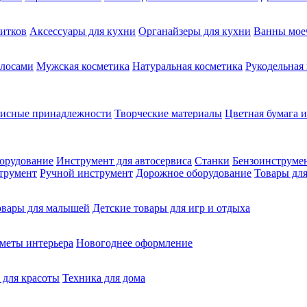
питков
Аксессуары для кухни
Органайзеры для кухни
Ванны мое
олосами
Мужская косметика
Натуральная косметика
Рукодельная
фисные принадлежности
Творческие материалы
Цветная бумага и
орудование
Инструмент для автосервиса
Станки
Бензоинструме
трумент
Ручной инструмент
Дорожное оборудование
Товары для
овары для малышей
Детские товары для игр и отдыха
меты интерьера
Новогоднее оформление
 для красоты
Техника для дома