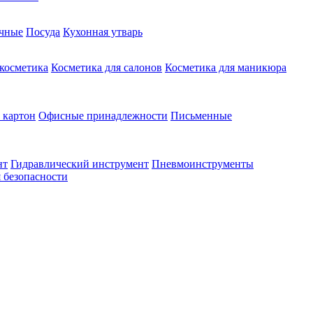
чные
Посуда
Кухонная утварь
 косметика
Косметика для салонов
Косметика для маникюра
 картон
Офисные принадлежности
Письменные
нт
Гидравлический инструмент
Пневмоинструменты
 безопасности