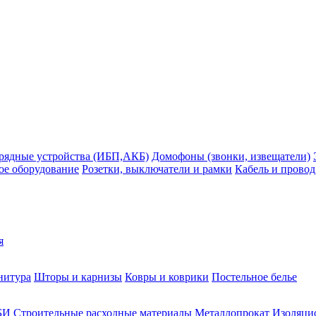
рядные устройства (ИБП,АКБ)
Домофоны (звонки, извещатели)
ое оборудование
Розетки, выключатели и рамки
Кабель и провод
я
нитура
Шторы и карнизы
Ковры и коврики
Постельное белье
БИ
Строительные расходные материалы
Металлопрокат
Изоляцио