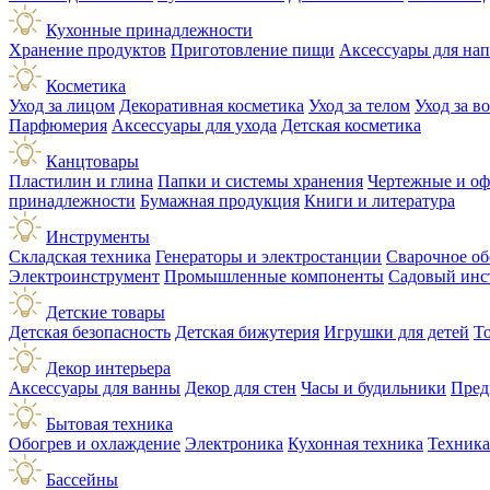
Кухонные принадлежности
Хранение продуктов
Приготовление пищи
Аксессуары для на
Косметика
Уход за лицом
Декоративная косметика
Уход за телом
Уход за в
Парфюмерия
Аксессуары для ухода
Детская косметика
Канцтовары
Пластилин и глина
Папки и системы хранения
Чертежные и о
принадлежности
Бумажная продукция
Книги и литература
Инструменты
Складская техника
Генераторы и электростанции
Сварочное об
Электроинструмент
Промышленные компоненты
Садовый инс
Детские товары
Детская безопасность
Детская бижутерия
Игрушки для детей
Т
Декор интерьера
Аксессуары для ванны
Декор для стен
Часы и будильники
Пред
Бытовая техника
Обогрев и охлаждение
Электроника
Кухонная техника
Техника
Бассейны