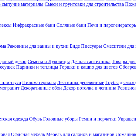
ие сыпучие материалы
Смеси и грунтовки для строительства
Пожа
лексы
Инфракрасные бани
Соляные бани
Печи и парогенераторы
ома
Раковины для ванны и кухни
Биде
Писсуары
Смесители для 
довый декор
Семена и Луковицы
Дачная сантехника
Товары для
несушек
Парники и теплицы
Горшки и кашпо для цветов
Обогрев
 плинтуса
Пиломатериалы
Лестницы деревянные
Трубы дымохо
амогранит
Декоративные обои
Декор потолка и лепнина
Ревизио
етская одежда
Обувь
Головные уборы
Ремни и перчатки
Украшен
довая
Офисная мебель
Мебель для салонов и магазинов
Домашняя