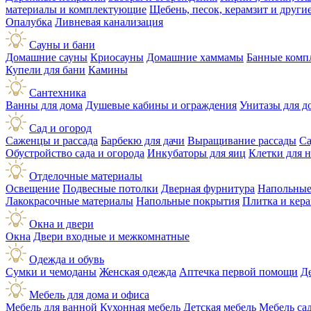
материалы и комплектующие
Щебень, песок, керамзит и друг
Опалубка
Ливневая канализация
Сауны и бани
Домашние сауны
Криосауны
Домашние хаммамы
Банные комп
Купели для бани
Камины
Сантехника
Ванны для дома
Душевые кабины и ограждения
Унитазы для д
Сад и огород
Саженцы и рассада
Барбекю для дачи
Выращивание рассады
Са
Обустройство сада и огорода
Инкубаторы для яиц
Клетки для 
Отделочные материалы
Освещение
Подвесные потолки
Дверная фурнитура
Напольные
Лакокрасочные материалы
Напольные покрытия
Плитка и кер
Окна и двери
Окна
Двери входные и межкомнатные
Одежда и обувь
Сумки и чемоданы
Женская одежда
Аптечка первой помощи
Д
Мебель для дома и офиса
Мебель для ванной
Кухонная мебель
Детская мебель
Мебель са