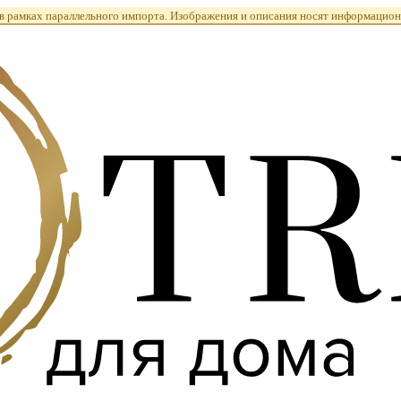
 рамках параллельного импорта. Изображения и описания носят информацион