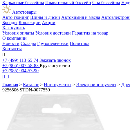
Каркасные бассейны
Плавательный бассейн
Спа бассейны
Над
Автотовары
Авто тюнинг
Шины и диски
Автохимия и масла
Автоэлектрон
Бренды
Коллекции
Акции
Как купить
Условия оплаты
Условия доставки
Гарантия на товар
О компании
Новости
Склады
Грузоперевозки
Политика
Контакты

+7 (499) 113-65-74
Заказать звонок
+7 (966) 007-58-83
Круглосуточно
+7 (985) 904-53-90


Главная
>
Каталог
>
Инструменты
>
Электроинструмент
>
Дре
9256506 STDN-0077559