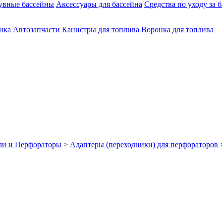
увные бассейны
Аксессуары для бассейна
Средства по уходу за 
ика
Автозапчасти
Канистры для топлива
Воронка для топлива
ли и Перфораторы
>
Адаптеры (переходники) для перфораторов