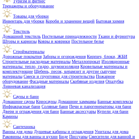
Туризм и фитнес
Тренажеры и оборудование
Товары для уборки
Инвентарь для уборки
Короби и хранение вещей
Бытовая химия
Текстиль
Домашний текстиль
Постельные принадлежности
Ткани и фурнитура
Шторы и карнизы
Ковры и коврики
Постельное белье
Стройматериалы
Дорожные покрытия
Заборы и огорождения
Кирпич, блоки, ЖБИ
Строительные расходные материалы
Металлопрокат
Изоляционные
материалы: тепло, гидро, шумоизоляция
Кровельные материалы и
комплектующие
Щебень, песок, керамзит и другие сыпучие
материалы
Смеси и грунтовки для строительства
Пожарное
оборудование
Фасадные материалы
Скобяные изделия
Опалубка
Ливневая канализация
Сауны и бани
Домашние сауны
Криосауны
Домашние хаммамы
Банные комплексы
Инфракрасные бани
Соляные бани
Печи и парогенераторы для бани
Двери и ограждения для бани
Банные аксессуары
Купели для бани
Камины
Сантехника
Ванны для дома
Душевые кабины и ограждения
Унитазы для дома
Раковины для ванны и кухни
Биде
Писсуары
Смесители для ванной и