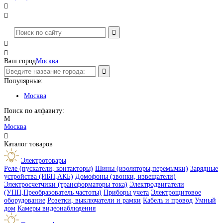




Ваш город
Москва
Популярные:
Москва
Поиск по алфавиту:
М
Москва

Каталог товаров
Электротовары
Реле (пускатели, контакторы)
Шины (изоляторы,перемычки)
Зарядные
устройства (ИБП,АКБ)
Домофоны (звонки, извещатели)
Электросчетчики (трансформаторы тока)
Электродвигатели
(УПП,Преобразователь частоты)
Приборы учета
Электрощитовое
оборудование
Розетки, выключатели и рамки
Кабель и провод
Умный
дом
Камеры видеонаблюдения