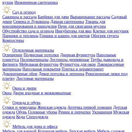
кухни
Инженерная сантехника
Сад и огород
Саженцы и рассада
Барбекю для дачи
Выращивание рассады
Садовый
декор
Семена и Луковицы
Дачная сантехника
Товары для
консервирования и виноделия
Печи для сжигания мусора
Обустройство сада и огорода
Инкубаторы для яиц
Клетки для несушек
Парники и теплицы
Горшки и кашпо для цветов
Обогрев грунта
Компостеры
Отделочные материалы
Освещение
Подвесные потолки
Дверная фурнитура
Напольные
плинтуса
Пиломатериалы
Лестницы деревянные
Трубы дымохода и
фитинги
Мебельная фурнитура
Фурнитура для окон
Лакокрасочные
материалы
Напольные покрытия
Плитка и керамогранит
Декоративные обои
Декор потолка и лепнина
Ревизионные люки под
плитку
Листовые материалы
Окна и двери
Окна
Двери входные и межкомнатные
Одежда и обувь
Сумки и чемоданы
Женская одежда
Аптечка первой помощи
Детская
одежда
Обувь
Головные уборы
Ремни и перчатки
Украшения
Мужская
одежда
Кеды
Спецодежда
Мебель для дома и офиса
Мебель для ванной
Кухонная мебель
Детская мебель
Мебель садовая