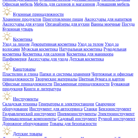
Офисная мебель
Мебель для салонов и магазинов
Домашняя мебель
Кухонные принадлежности
Хранение продуктов
Приготовление пищи
Аксессуары для напитков
Аксессуары для кухни
Органайзеры для кухни
Ванны моечные
Посуда
Кухонная утварь
Косметика
Уход за лицом
Декоративная косметика
Уход за телом
Уход за
волосами
Мужская косметика
Натуральная косметика
Рукодельная
косметика
Косметика для салонов
Косметика для маникюра
Парфюмерия
Аксессуары для ухода
Детская косметика
Канцтовары
Пластилин и глина
Папки и системы хранения
Чертежные и офисные
принадлежности
Творческие материалы
Цветная бумага и картон
Офисные принадлежности
Письменные принадлежности
Бумажная
продукция
Книги и литература
Инструменты
Складская техника
Генераторы и электростанции
Сварочное
оборудование
Инструмент для автосервиса
Станки
Бензоинструмент
Гидравлический инструмент
Пневмоинструменты
Электроинструмент
Промышленные компоненты
Садовый инструмент
Ручной инструмент
Дорожное оборудование
Товары для безопасности
Детские товары