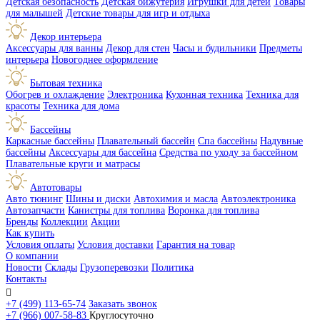
Детская безопасность
Детская бижутерия
Игрушки для детей
Товары
для малышей
Детские товары для игр и отдыха
Декор интерьера
Аксессуары для ванны
Декор для стен
Часы и будильники
Предметы
интерьера
Новогоднее оформление
Бытовая техника
Обогрев и охлаждение
Электроника
Кухонная техника
Техника для
красоты
Техника для дома
Бассейны
Каркасные бассейны
Плавательный бассейн
Спа бассейны
Надувные
бассейны
Аксессуары для бассейна
Средства по уходу за бассейном
Плавательные круги и матрасы
Автотовары
Авто тюнинг
Шины и диски
Автохимия и масла
Автоэлектроника
Автозапчасти
Канистры для топлива
Воронка для топлива
Бренды
Коллекции
Акции
Как купить
Условия оплаты
Условия доставки
Гарантия на товар
О компании
Новости
Склады
Грузоперевозки
Политика
Контакты

+7 (499) 113-65-74
Заказать звонок
+7 (966) 007-58-83
Круглосуточно