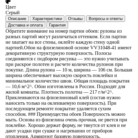
Цвет
Серый
Описание
Характеристики
Отзывы
Вопросы и ответы
Доставка и оплата
Гарантия
Обратите внимание на номер партии обоев: рулоны из
разных партий могут различаться оттенком. Если партии
не хватает на все стены, оклейте каждую стену одной
партией.Обои на флизелиновой основе VV31048-41 имеют
декоративную структурную поверхность. Полосы
соединяются с подбором рисунка — это нужно учитывать
при раскрое полотен и расчете количества рулонов при
покупке. Длина рулона — 10 м, ширина — 106 см. Большая
ширина обеспечивает высокую скорость поклейки и
минимальное количество швов. Общая площадь покрытия
— 10,6 м^2^. Обои изготовлены в России. Подходят для
жилой комнаты. Плотность полотна — 217 г/м^2^.
Приклеиваются на флизелиновый клей (состав нужно
наносить только на оклеиваемую поверхность). При
последующем ремонте покрытие удаляется сухим
способом. ### Преимущества обоев Поверхность можно
мыть. Основа из флизелина очень прочная, не рвется при
поклейке. Хорошо держат форму, не тянутся от клея и не
дают усадки при сушке и нагревании от приборов
отопления. Армируют базовую поверхность.