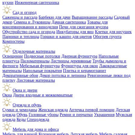
кухни
Инженерная сантехника
Сад и огород
Саженцы и рассада
Барбекю для дачи
Выращивание рассады
Садовый
декор
Семена и Луковицы
Дачная сантехника
Товары для
консервирования и виноделия
Печи для сжигания мусора
Обустройство сада и огорода
Инкубаторы для яиц
Клетки для несушек
Парники и теплицы
Горшки и кашпо для цветов
Обогрев грунта
Компостеры
Отделочные материалы
Освещение
Подвесные потолки
Дверная фурнитура
Напольные
плинтуса
Пиломатериалы
Лестницы деревянные
Трубы дымохода и
фитинги
Мебельная фурнитура
Фурнитура для окон
Лакокрасочные
материалы
Напольные покрытия
Плитка и керамогранит
Декоративные обои
Декор потолка и лепнина
Ревизионные люки под
плитку
Листовые материалы
Окна и двери
Окна
Двери входные и межкомнатные
Одежда и обувь
Сумки и чемоданы
Женская одежда
Аптечка первой помощи
Детская
одежда
Обувь
Головные уборы
Ремни и перчатки
Украшения
Мужская
одежда
Кеды
Спецодежда
Мебель для дома и офиса
Мебель для ванной
Кухонная мебель
Детская мебель
Мебель садовая