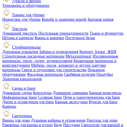
Туризм и фитнес
Тренажеры и оборудование
Товары для уборки
Инвентарь для уборки
Короби и хранение вещей
Бытовая химия
Текстиль
Домашний текстиль
Постельные принадлежности
Ткани и фурнитура
Шторы и карнизы
Ковры и коврики
Постельное белье
Стройматериалы
Дорожные покрытия
Заборы и огорождения
Кирпич, блоки, ЖБИ
Строительные расходные материалы
Металлопрокат
Изоляционные
материалы: тепло, гидро, шумоизоляция
Кровельные материалы и
комплектующие
Щебень, песок, керамзит и другие сыпучие
материалы
Смеси и грунтовки для строительства
Пожарное
оборудование
Фасадные материалы
Скобяные изделия
Опалубка
Ливневая канализация
Сауны и бани
Домашние сауны
Криосауны
Домашние хаммамы
Банные комплексы
Инфракрасные бани
Соляные бани
Печи и парогенераторы для бани
Двери и ограждения для бани
Банные аксессуары
Купели для бани
Камины
Сантехника
Ванны для дома
Душевые кабины и ограждения
Унитазы для дома
Раковины для ванны и кухни
Биде
Писсуары
Смесители для ванной и