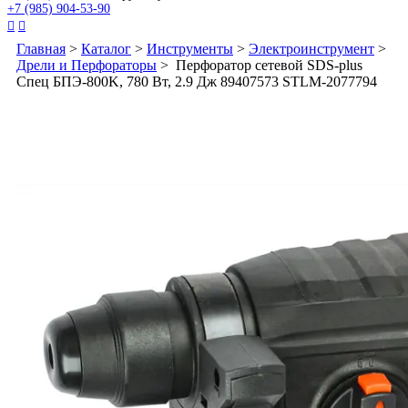
+7 (985) 904-53-90


Главная
>
Каталог
>
Инструменты
>
Электроинструмент
>
Дрели и Перфораторы
> Перфоратор сетевой SDS-plus
Спец БПЭ-800K, 780 Вт, 2.9 Дж 89407573 STLM-2077794