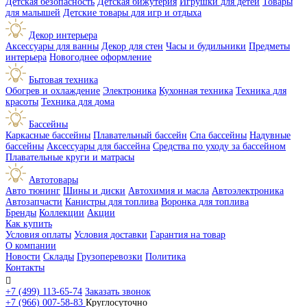
Детская безопасность
Детская бижутерия
Игрушки для детей
Товары
для малышей
Детские товары для игр и отдыха
Декор интерьера
Аксессуары для ванны
Декор для стен
Часы и будильники
Предметы
интерьера
Новогоднее оформление
Бытовая техника
Обогрев и охлаждение
Электроника
Кухонная техника
Техника для
красоты
Техника для дома
Бассейны
Каркасные бассейны
Плавательный бассейн
Спа бассейны
Надувные
бассейны
Аксессуары для бассейна
Средства по уходу за бассейном
Плавательные круги и матрасы
Автотовары
Авто тюнинг
Шины и диски
Автохимия и масла
Автоэлектроника
Автозапчасти
Канистры для топлива
Воронка для топлива
Бренды
Коллекции
Акции
Как купить
Условия оплаты
Условия доставки
Гарантия на товар
О компании
Новости
Склады
Грузоперевозки
Политика
Контакты

+7 (499) 113-65-74
Заказать звонок
+7 (966) 007-58-83
Круглосуточно