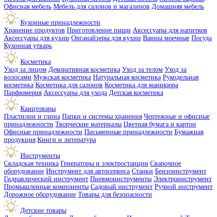
Офисная мебель
Мебель для салонов и магазинов
Домашняя мебель
Кухонные принадлежности
Хранение продуктов
Приготовление пищи
Аксессуары для напитков
Аксессуары для кухни
Органайзеры для кухни
Ванны моечные
Посуда
Кухонная утварь
Косметика
Уход за лицом
Декоративная косметика
Уход за телом
Уход за
волосами
Мужская косметика
Натуральная косметика
Рукодельная
косметика
Косметика для салонов
Косметика для маникюра
Парфюмерия
Аксессуары для ухода
Детская косметика
Канцтовары
Пластилин и глина
Папки и системы хранения
Чертежные и офисные
принадлежности
Творческие материалы
Цветная бумага и картон
Офисные принадлежности
Письменные принадлежности
Бумажная
продукция
Книги и литература
Инструменты
Складская техника
Генераторы и электростанции
Сварочное
оборудование
Инструмент для автосервиса
Станки
Бензоинструмент
Гидравлический инструмент
Пневмоинструменты
Электроинструмент
Промышленные компоненты
Садовый инструмент
Ручной инструмент
Дорожное оборудование
Товары для безопасности
Детские товары