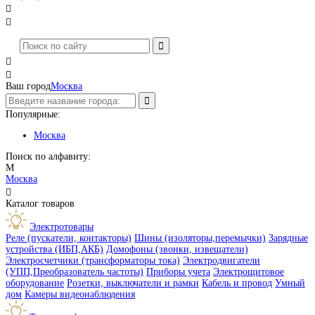




Ваш город
Москва
Популярные:
Москва
Поиск по алфавиту:
М
Москва

Каталог товаров
Электротовары
Реле (пускатели, контакторы)
Шины (изоляторы,перемычки)
Зарядные
устройства (ИБП,АКБ)
Домофоны (звонки, извещатели)
Электросчетчики (трансформаторы тока)
Электродвигатели
(УПП,Преобразователь частоты)
Приборы учета
Электрощитовое
оборудование
Розетки, выключатели и рамки
Кабель и провод
Умный
дом
Камеры видеонаблюдения