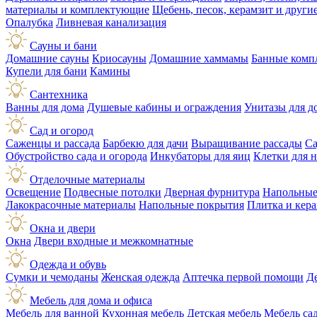
материалы и комплектующие
Щебень, песок, керамзит и друг
Опалубка
Ливневая канализация
Сауны и бани
Домашние сауны
Криосауны
Домашние хаммамы
Банные комп
Купели для бани
Камины
Сантехника
Ванны для дома
Душевые кабины и ограждения
Унитазы для д
Сад и огород
Саженцы и рассада
Барбекю для дачи
Выращивание рассады
Са
Обустройство сада и огорода
Инкубаторы для яиц
Клетки для 
Отделочные материалы
Освещение
Подвесные потолки
Дверная фурнитура
Напольные
Лакокрасочные материалы
Напольные покрытия
Плитка и кер
Окна и двери
Окна
Двери входные и межкомнатные
Одежда и обувь
Сумки и чемоданы
Женская одежда
Аптечка первой помощи
Д
Мебель для дома и офиса
Мебель для ванной
Кухонная мебель
Детская мебель
Мебель са