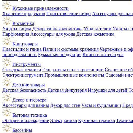
Кухонные принадлежности
Хранение продуктов
Приготовление пищи
Аксессуары для на
Косметика
Уход за лицом
Декоративная косметика
Уход за телом
Уход за в
Парфюмерия
Аксессуары для ухода
Детская косметика
Канцтовары
Пластилин и глина
Папки и системы хранения
Чертежные и о
принадлежности
Бумажная продукция
Книги и литература
Инструменты
Складская техника
Генераторы и электростанции
Сварочное об
Электроинструмент
Промышленные компоненты
Садовый инс
Детские товары
Детская безопасность
Детская бижутерия
Игрушки для детей
Т
Декор интерьера
Аксессуары для ванны
Декор для стен
Часы и будильники
Пред
Бытовая техника
Обогрев и охлаждение
Электроника
Кухонная техника
Техника
Бассейны