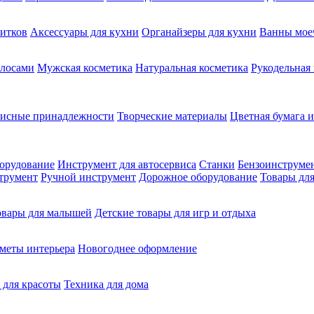
питков
Аксессуары для кухни
Органайзеры для кухни
Ванны мое
олосами
Мужская косметика
Натуральная косметика
Рукодельная
фисные принадлежности
Творческие материалы
Цветная бумага и
орудование
Инструмент для автосервиса
Станки
Бензоинструме
трумент
Ручной инструмент
Дорожное оборудование
Товары для
овары для малышей
Детские товары для игр и отдыха
меты интерьера
Новогоднее оформление
 для красоты
Техника для дома