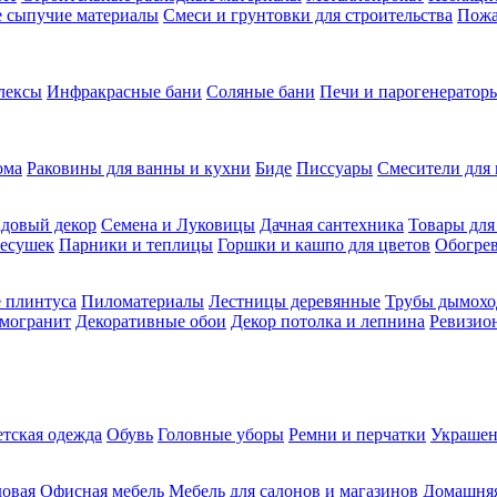
ие сыпучие материалы
Смеси и грунтовки для строительства
Пожа
лексы
Инфракрасные бани
Соляные бани
Печи и парогенераторы
ома
Раковины для ванны и кухни
Биде
Писсуары
Смесители для 
довый декор
Семена и Луковицы
Дачная сантехника
Товары для
несушек
Парники и теплицы
Горшки и кашпо для цветов
Обогрев
 плинтуса
Пиломатериалы
Лестницы деревянные
Трубы дымохо
амогранит
Декоративные обои
Декор потолка и лепнина
Ревизио
етская одежда
Обувь
Головные уборы
Ремни и перчатки
Украшен
довая
Офисная мебель
Мебель для салонов и магазинов
Домашняя