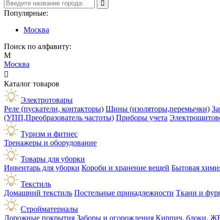
Популярные:
Москва
Поиск по алфавиту:
М
Москва

Каталог товаров
Электротовары
Реле (пускатели, контакторы)
Шины (изоляторы,перемычки)
За
(УПП,Преобразователь частоты)
Приборы учета
Электрощитов
Туризм и фитнес
Тренажеры и оборудование
Товары для уборки
Инвентарь для уборки
Короби и хранение вещей
Бытовая хими
Текстиль
Домашний текстиль
Постельные принадлежности
Ткани и фур
Стройматериалы
Дорожные покрытия
Заборы и огорождения
Кирпич, блоки, Ж