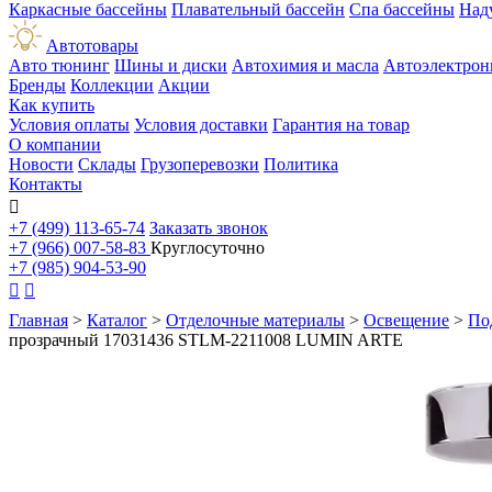
Каркасные бассейны
Плавательный бассейн
Спа бассейны
Над
Автотовары
Авто тюнинг
Шины и диски
Автохимия и масла
Автоэлектрон
Бренды
Коллекции
Акции
Как купить
Условия оплаты
Условия доставки
Гарантия на товар
О компании
Новости
Склады
Грузоперевозки
Политика
Контакты

+7 (499) 113-65-74
Заказать звонок
+7 (966) 007-58-83
Круглосуточно
+7 (985) 904-53-90


Главная
>
Каталог
>
Отделочные материалы
>
Освещение
>
По
прозрачный 17031436 STLM-2211008 LUMIN ARTE