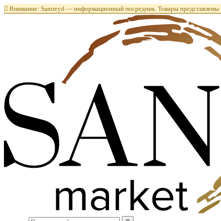

Внимание: Santreyd — информационный посредник. Товары представлены в