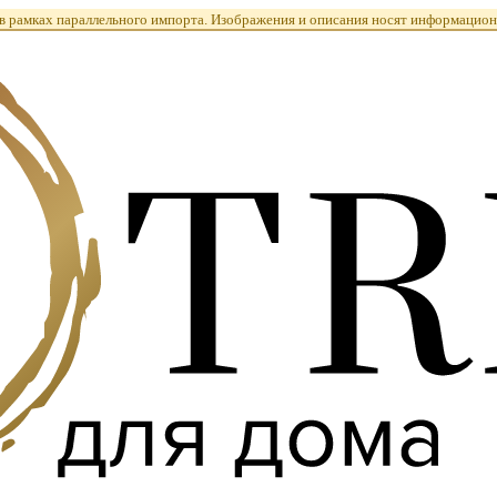
 рамках параллельного импорта. Изображения и описания носят информацион