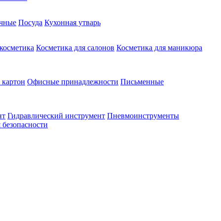
чные
Посуда
Кухонная утварь
 косметика
Косметика для салонов
Косметика для маникюра
 картон
Офисные принадлежности
Письменные
нт
Гидравлический инструмент
Пневмоинструменты
 безопасности