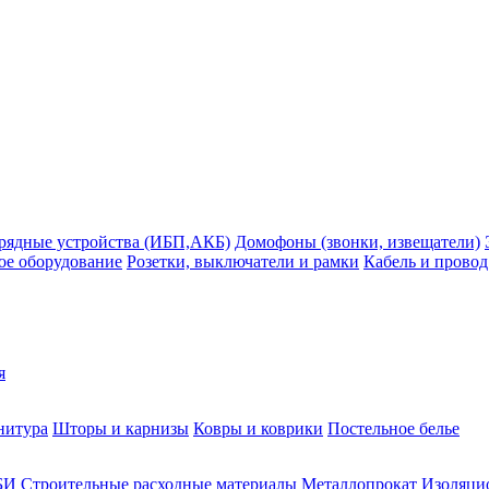
рядные устройства (ИБП,АКБ)
Домофоны (звонки, извещатели)
ое оборудование
Розетки, выключатели и рамки
Кабель и провод
я
нитура
Шторы и карнизы
Ковры и коврики
Постельное белье
БИ
Строительные расходные материалы
Металлопрокат
Изоляцио