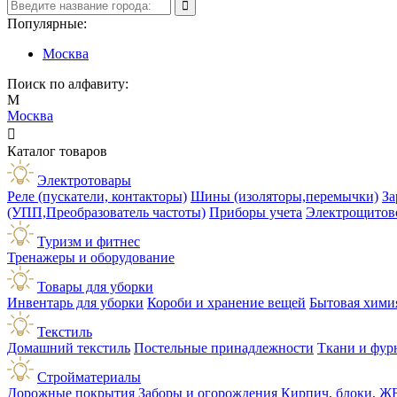
Популярные:
Москва
Поиск по алфавиту:
М
Москва

Каталог товаров
Электротовары
Реле (пускатели, контакторы)
Шины (изоляторы,перемычки)
За
(УПП,Преобразователь частоты)
Приборы учета
Электрощитов
Туризм и фитнес
Тренажеры и оборудование
Товары для уборки
Инвентарь для уборки
Короби и хранение вещей
Бытовая хими
Текстиль
Домашний текстиль
Постельные принадлежности
Ткани и фур
Стройматериалы
Дорожные покрытия
Заборы и огорождения
Кирпич, блоки, Ж