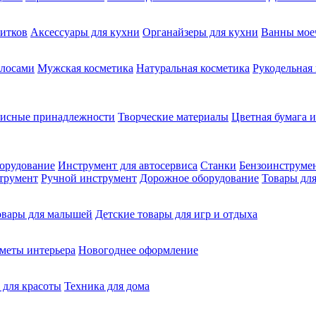
питков
Аксессуары для кухни
Органайзеры для кухни
Ванны мое
олосами
Мужская косметика
Натуральная косметика
Рукодельная
фисные принадлежности
Творческие материалы
Цветная бумага и
орудование
Инструмент для автосервиса
Станки
Бензоинструме
трумент
Ручной инструмент
Дорожное оборудование
Товары для
овары для малышей
Детские товары для игр и отдыха
меты интерьера
Новогоднее оформление
 для красоты
Техника для дома