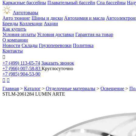
Каркасные бассейны
Плавательный бассейн
Спа бассейны
Над
Автотовары
Авто тюнинг
Шины и диски
Автохимия и масла
Автоэлектрон
Бренды
Коллекции
Акции
Как купить
Условия оплаты
Условия доставки
Гарантия на товар
О компании
Новости
Склады
Грузоперевозки
Политика
Контакты

+7 (499) 113-65-74
Заказать звонок
+7 (966) 007-58-83
Круглосуточно
+7 (985) 904-53-90


Главная
>
Каталог
>
Отделочные материалы
>
Освещение
>
По
STLM-2061284 LUMIN ARTE