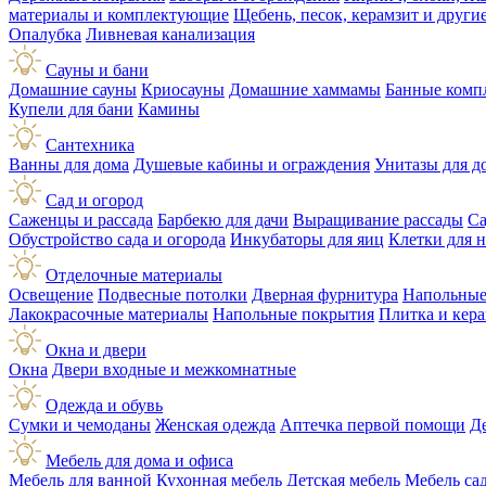
материалы и комплектующие
Щебень, песок, керамзит и друг
Опалубка
Ливневая канализация
Сауны и бани
Домашние сауны
Криосауны
Домашние хаммамы
Банные комп
Купели для бани
Камины
Сантехника
Ванны для дома
Душевые кабины и ограждения
Унитазы для д
Сад и огород
Саженцы и рассада
Барбекю для дачи
Выращивание рассады
Са
Обустройство сада и огорода
Инкубаторы для яиц
Клетки для 
Отделочные материалы
Освещение
Подвесные потолки
Дверная фурнитура
Напольные
Лакокрасочные материалы
Напольные покрытия
Плитка и кер
Окна и двери
Окна
Двери входные и межкомнатные
Одежда и обувь
Сумки и чемоданы
Женская одежда
Аптечка первой помощи
Д
Мебель для дома и офиса
Мебель для ванной
Кухонная мебель
Детская мебель
Мебель са