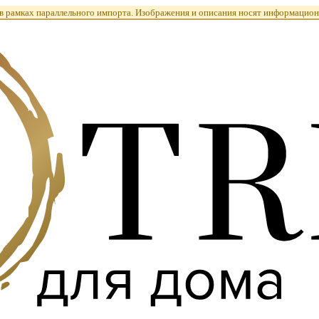
 рамках параллельного импорта. Изображения и описания носят информацион