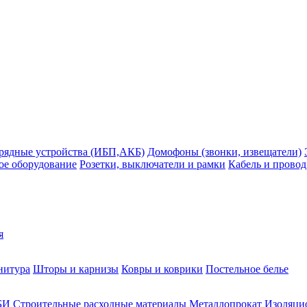
рядные устройства (ИБП,АКБ)
Домофоны (звонки, извещатели)
ое оборудование
Розетки, выключатели и рамки
Кабель и провод
я
нитура
Шторы и карнизы
Ковры и коврики
Постельное белье
БИ
Строительные расходные материалы
Металлопрокат
Изоляцио