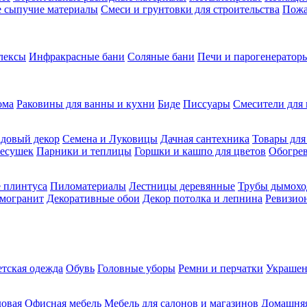
ие сыпучие материалы
Смеси и грунтовки для строительства
Пожа
лексы
Инфракрасные бани
Соляные бани
Печи и парогенераторы
ома
Раковины для ванны и кухни
Биде
Писсуары
Смесители для 
довый декор
Семена и Луковицы
Дачная сантехника
Товары для
несушек
Парники и теплицы
Горшки и кашпо для цветов
Обогрев
 плинтуса
Пиломатериалы
Лестницы деревянные
Трубы дымохо
амогранит
Декоративные обои
Декор потолка и лепнина
Ревизио
етская одежда
Обувь
Головные уборы
Ремни и перчатки
Украшен
довая
Офисная мебель
Мебель для салонов и магазинов
Домашняя