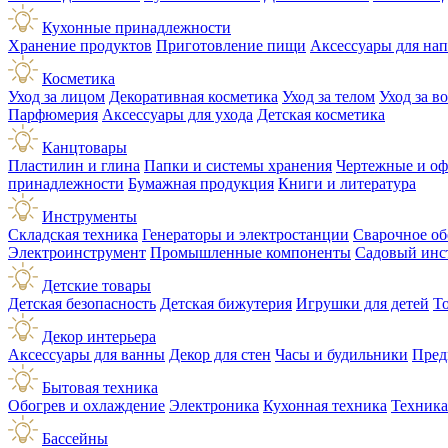
Кухонные принадлежности
Хранение продуктов
Приготовление пищи
Аксессуары для на
Косметика
Уход за лицом
Декоративная косметика
Уход за телом
Уход за в
Парфюмерия
Аксессуары для ухода
Детская косметика
Канцтовары
Пластилин и глина
Папки и системы хранения
Чертежные и о
принадлежности
Бумажная продукция
Книги и литература
Инструменты
Складская техника
Генераторы и электростанции
Сварочное об
Электроинструмент
Промышленные компоненты
Садовый инс
Детские товары
Детская безопасность
Детская бижутерия
Игрушки для детей
Т
Декор интерьера
Аксессуары для ванны
Декор для стен
Часы и будильники
Пред
Бытовая техника
Обогрев и охлаждение
Электроника
Кухонная техника
Техника
Бассейны