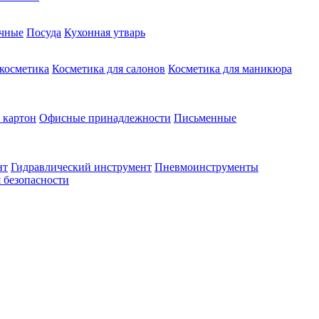
чные
Посуда
Кухонная утварь
 косметика
Косметика для салонов
Косметика для маникюра
 картон
Офисные принадлежности
Письменные
нт
Гидравлический инструмент
Пневмоинструменты
 безопасности