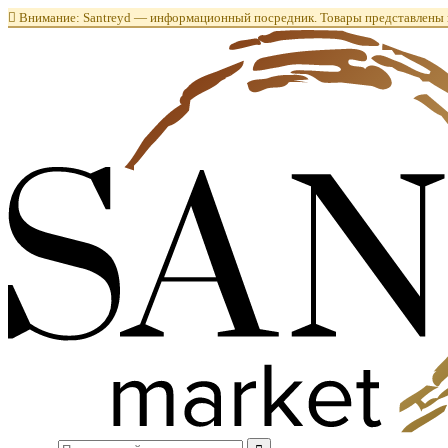

Внимание: Santreyd — информационный посредник. Товары представлены в