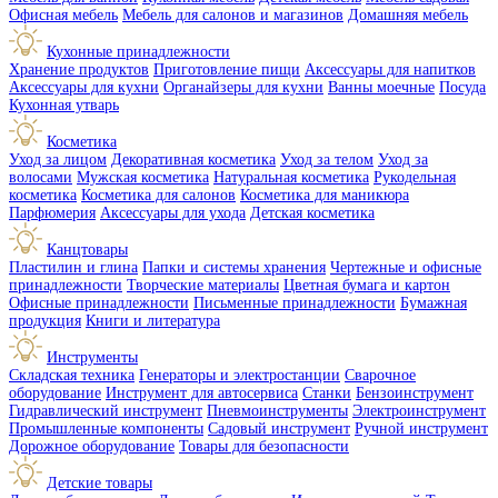
Офисная мебель
Мебель для салонов и магазинов
Домашняя мебель
Кухонные принадлежности
Хранение продуктов
Приготовление пищи
Аксессуары для напитков
Аксессуары для кухни
Органайзеры для кухни
Ванны моечные
Посуда
Кухонная утварь
Косметика
Уход за лицом
Декоративная косметика
Уход за телом
Уход за
волосами
Мужская косметика
Натуральная косметика
Рукодельная
косметика
Косметика для салонов
Косметика для маникюра
Парфюмерия
Аксессуары для ухода
Детская косметика
Канцтовары
Пластилин и глина
Папки и системы хранения
Чертежные и офисные
принадлежности
Творческие материалы
Цветная бумага и картон
Офисные принадлежности
Письменные принадлежности
Бумажная
продукция
Книги и литература
Инструменты
Складская техника
Генераторы и электростанции
Сварочное
оборудование
Инструмент для автосервиса
Станки
Бензоинструмент
Гидравлический инструмент
Пневмоинструменты
Электроинструмент
Промышленные компоненты
Садовый инструмент
Ручной инструмент
Дорожное оборудование
Товары для безопасности
Детские товары