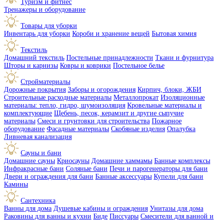
Туризм и фитнес
Тренажеры и оборудование
Товары для уборки
Инвентарь для уборки
Короби и хранение вещей
Бытовая химия
Текстиль
Домашний текстиль
Постельные принадлежности
Ткани и фурнитура
Шторы и карнизы
Ковры и коврики
Постельное белье
Стройматериалы
Дорожные покрытия
Заборы и огорождения
Кирпич, блоки, ЖБИ
Строительные расходные материалы
Металлопрокат
Изоляционные
материалы: тепло, гидро, шумоизоляция
Кровельные материалы и
комплектующие
Щебень, песок, керамзит и другие сыпучие
материалы
Смеси и грунтовки для строительства
Пожарное
оборудование
Фасадные материалы
Скобяные изделия
Опалубка
Ливневая канализация
Сауны и бани
Домашние сауны
Криосауны
Домашние хаммамы
Банные комплексы
Инфракрасные бани
Соляные бани
Печи и парогенераторы для бани
Двери и ограждения для бани
Банные аксессуары
Купели для бани
Камины
Сантехника
Ванны для дома
Душевые кабины и ограждения
Унитазы для дома
Раковины для ванны и кухни
Биде
Писсуары
Смесители для ванной и