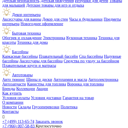
Детская безопасность
Детская бижутерия
Игрушки для детей
Товары
для малышей
Детские товары для игр и отдыха
Декор интерьера
Аксессуары для ванны
Декор для стен
Часы и будильники
Предметы
интерьера
Новогоднее оформление
Бытовая техника
Обогрев и охлаждение
Электроника
Кухонная техника
Техника для
красоты
Техника для дома
Бассейны
Каркасные бассейны
Плавательный бассейн
Спа бассейны
Надувные
бассейны
Аксессуары для бассейна
Средства по уходу за бассейном
Плавательные круги и матрасы
Автотовары
Авто тюнинг
Шины и диски
Автохимия и масла
Автоэлектроника
Автозапчасти
Канистры для топлива
Воронка для топлива
Бренды
Коллекции
Акции
Как купить
Условия оплаты
Условия доставки
Гарантия на товар
О компании
Новости
Склады
Грузоперевозки
Политика
Контакты

+7 (499) 113-65-74
Заказать звонок
+7 (966) 007-58-83
Круглосуточно