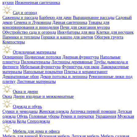
кухни
Инженерная сантехника
Сад и огород
Саженцы и рассада
Барбекю для дачи
Выращивание рассады
Садовый
декор
Семена и Луковицы
Дачная сантехника
Товары для
консервирования и виноделия
Печи для сжигания мусора
Обустройство сада и огорода
Инкубаторы для яиц
Клетки для несушек
Парники и теплицы
Горшки и кашпо для цветов
Обогрев грунта
Компостеры
Отделочные материалы
Освещение
Подвесные потолки
Дверная фурнитура
Напольные
плинтуса
Пиломатериалы
Лестницы деревянные
Трубы дымохода и
фитинги
Мебельная фурнитура
Фурнитура для окон
Лакокрасочные
материалы
Напольные покрытия
Плитка и керамогранит
Декоративные обои
Декор потолка и лепнина
Ревизионные люки под
плитку
Листовые материалы
Окна и двери
Окна
Двери входные и межкомнатные
Одежда и обувь
Сумки и чемоданы
Женская одежда
Аптечка первой помощи
Детская
одежда
Обувь
Головные уборы
Ремни и перчатки
Украшения
Мужская
одежда
Кеды
Спецодежда
Мебель для дома и офиса
Мебель для ванной
Кухонная мебель
Детская мебель
Мебель садовая