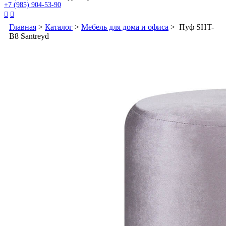
+7 (985) 904-53-90


Главная
>
Каталог
>
Мебель для дома и офиса
> Пуф SHT-
B8 Santreyd