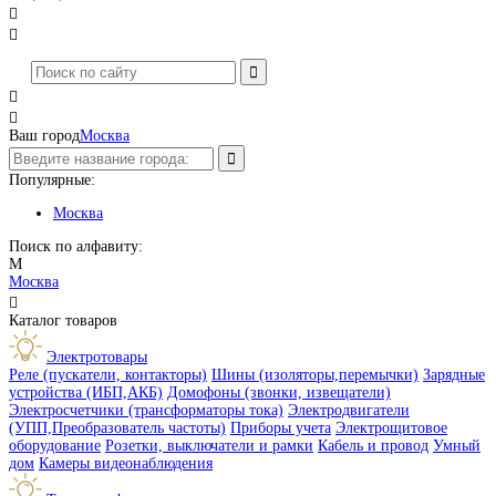




Ваш город
Москва
Популярные:
Москва
Поиск по алфавиту:
М
Москва

Каталог товаров
Электротовары
Реле (пускатели, контакторы)
Шины (изоляторы,перемычки)
Зарядные
устройства (ИБП,АКБ)
Домофоны (звонки, извещатели)
Электросчетчики (трансформаторы тока)
Электродвигатели
(УПП,Преобразователь частоты)
Приборы учета
Электрощитовое
оборудование
Розетки, выключатели и рамки
Кабель и провод
Умный
дом
Камеры видеонаблюдения