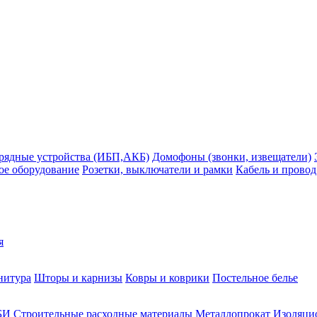
рядные устройства (ИБП,АКБ)
Домофоны (звонки, извещатели)
ое оборудование
Розетки, выключатели и рамки
Кабель и провод
я
нитура
Шторы и карнизы
Ковры и коврики
Постельное белье
БИ
Строительные расходные материалы
Металлопрокат
Изоляцио