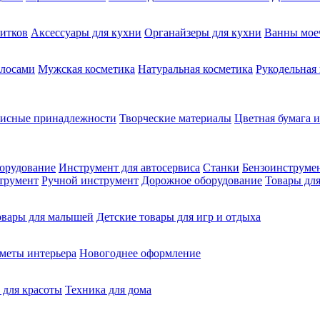
питков
Аксессуары для кухни
Органайзеры для кухни
Ванны мое
олосами
Мужская косметика
Натуральная косметика
Рукодельная
фисные принадлежности
Творческие материалы
Цветная бумага и
орудование
Инструмент для автосервиса
Станки
Бензоинструме
трумент
Ручной инструмент
Дорожное оборудование
Товары для
овары для малышей
Детские товары для игр и отдыха
меты интерьера
Новогоднее оформление
 для красоты
Техника для дома