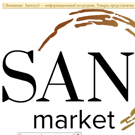

Внимание: Santreyd — информационный посредник. Товары представлены в