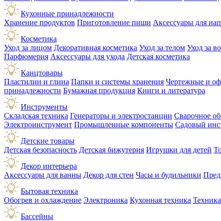
Кухонные принадлежности
Хранение продуктов
Приготовление пищи
Аксессуары для на
Косметика
Уход за лицом
Декоративная косметика
Уход за телом
Уход за в
Парфюмерия
Аксессуары для ухода
Детская косметика
Канцтовары
Пластилин и глина
Папки и системы хранения
Чертежные и о
принадлежности
Бумажная продукция
Книги и литература
Инструменты
Складская техника
Генераторы и электростанции
Сварочное об
Электроинструмент
Промышленные компоненты
Садовый инс
Детские товары
Детская безопасность
Детская бижутерия
Игрушки для детей
Т
Декор интерьера
Аксессуары для ванны
Декор для стен
Часы и будильники
Пред
Бытовая техника
Обогрев и охлаждение
Электроника
Кухонная техника
Техника
Бассейны