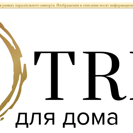
 рамках параллельного импорта. Изображения и описания носят информацион