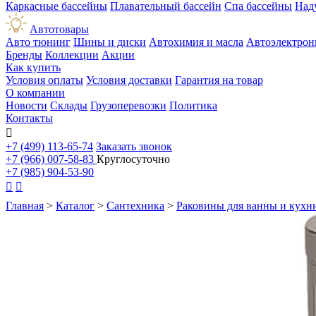
Каркасные бассейны
Плавательный бассейн
Спа бассейны
Над
Автотовары
Авто тюнинг
Шины и диски
Автохимия и масла
Автоэлектрон
Бренды
Коллекции
Акции
Как купить
Условия оплаты
Условия доставки
Гарантия на товар
О компании
Новости
Склады
Грузоперевозки
Политика
Контакты

+7 (499) 113-65-74
Заказать звонок
+7 (966) 007-58-83
Круглосуточно
+7 (985) 904-53-90


Главная
>
Каталог
>
Сантехника
>
Раковины для ванны и кухн