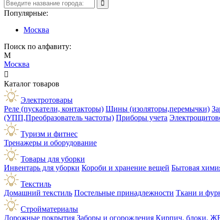
Популярные:
Москва
Поиск по алфавиту:
М
Москва

Каталог товаров
Электротовары
Реле (пускатели, контакторы)
Шины (изоляторы,перемычки)
За
(УПП,Преобразователь частоты)
Приборы учета
Электрощитов
Туризм и фитнес
Тренажеры и оборудование
Товары для уборки
Инвентарь для уборки
Короби и хранение вещей
Бытовая хими
Текстиль
Домашний текстиль
Постельные принадлежности
Ткани и фур
Стройматериалы
Дорожные покрытия
Заборы и огорождения
Кирпич, блоки, Ж