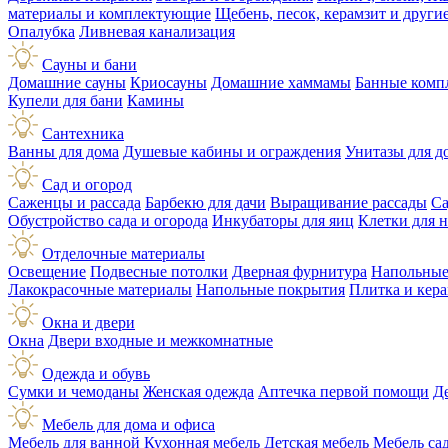
материалы и комплектующие
Щебень, песок, керамзит и друг
Опалубка
Ливневая канализация
Сауны и бани
Домашние сауны
Криосауны
Домашние хаммамы
Банные комп
Купели для бани
Камины
Сантехника
Ванны для дома
Душевые кабины и ограждения
Унитазы для д
Сад и огород
Саженцы и рассада
Барбекю для дачи
Выращивание рассады
Са
Обустройство сада и огорода
Инкубаторы для яиц
Клетки для 
Отделочные материалы
Освещение
Подвесные потолки
Дверная фурнитура
Напольные
Лакокрасочные материалы
Напольные покрытия
Плитка и кер
Окна и двери
Окна
Двери входные и межкомнатные
Одежда и обувь
Сумки и чемоданы
Женская одежда
Аптечка первой помощи
Д
Мебель для дома и офиса
Мебель для ванной
Кухонная мебель
Детская мебель
Мебель са