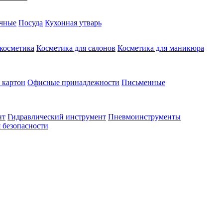
чные
Посуда
Кухонная утварь
 косметика
Косметика для салонов
Косметика для маникюра
 картон
Офисные принадлежности
Письменные
нт
Гидравлический инструмент
Пневмоинструменты
 безопасности