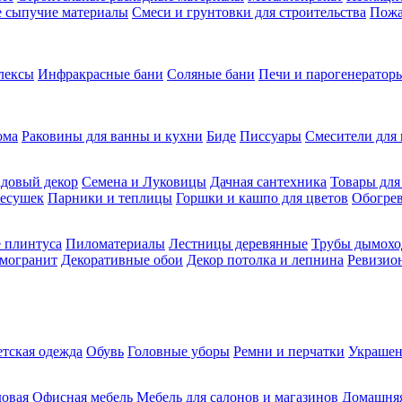
ие сыпучие материалы
Смеси и грунтовки для строительства
Пожа
лексы
Инфракрасные бани
Соляные бани
Печи и парогенераторы
ома
Раковины для ванны и кухни
Биде
Писсуары
Смесители для 
довый декор
Семена и Луковицы
Дачная сантехника
Товары для
несушек
Парники и теплицы
Горшки и кашпо для цветов
Обогрев
 плинтуса
Пиломатериалы
Лестницы деревянные
Трубы дымохо
амогранит
Декоративные обои
Декор потолка и лепнина
Ревизио
етская одежда
Обувь
Головные уборы
Ремни и перчатки
Украшен
довая
Офисная мебель
Мебель для салонов и магазинов
Домашняя