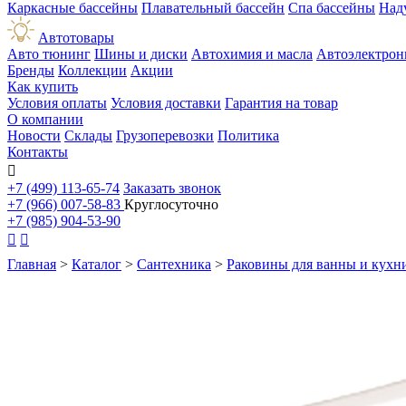
Каркасные бассейны
Плавательный бассейн
Спа бассейны
Над
Автотовары
Авто тюнинг
Шины и диски
Автохимия и масла
Автоэлектрон
Бренды
Коллекции
Акции
Как купить
Условия оплаты
Условия доставки
Гарантия на товар
О компании
Новости
Склады
Грузоперевозки
Политика
Контакты

+7 (499) 113-65-74
Заказать звонок
+7 (966) 007-58-83
Круглосуточно
+7 (985) 904-53-90


Главная
>
Каталог
>
Сантехника
>
Раковины для ванны и кухн