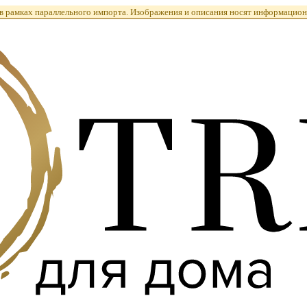
 рамках параллельного импорта. Изображения и описания носят информацион