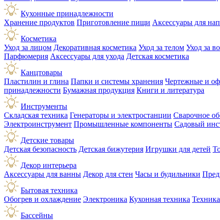
Кухонные принадлежности
Хранение продуктов
Приготовление пищи
Аксессуары для на
Косметика
Уход за лицом
Декоративная косметика
Уход за телом
Уход за в
Парфюмерия
Аксессуары для ухода
Детская косметика
Канцтовары
Пластилин и глина
Папки и системы хранения
Чертежные и о
принадлежности
Бумажная продукция
Книги и литература
Инструменты
Складская техника
Генераторы и электростанции
Сварочное об
Электроинструмент
Промышленные компоненты
Садовый инс
Детские товары
Детская безопасность
Детская бижутерия
Игрушки для детей
Т
Декор интерьера
Аксессуары для ванны
Декор для стен
Часы и будильники
Пред
Бытовая техника
Обогрев и охлаждение
Электроника
Кухонная техника
Техника
Бассейны