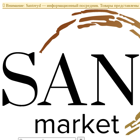

Внимание: Santreyd — информационный посредник. Товары представлены в