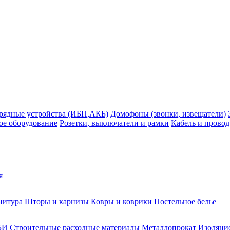
рядные устройства (ИБП,АКБ)
Домофоны (звонки, извещатели)
ое оборудование
Розетки, выключатели и рамки
Кабель и провод
я
нитура
Шторы и карнизы
Ковры и коврики
Постельное белье
БИ
Строительные расходные материалы
Металлопрокат
Изоляцио