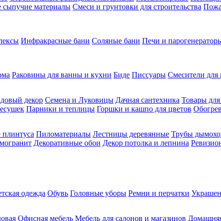
ие сыпучие материалы
Смеси и грунтовки для строительства
Пожа
лексы
Инфракрасные бани
Соляные бани
Печи и парогенераторы
ома
Раковины для ванны и кухни
Биде
Писсуары
Смесители для 
довый декор
Семена и Луковицы
Дачная сантехника
Товары для
несушек
Парники и теплицы
Горшки и кашпо для цветов
Обогрев
 плинтуса
Пиломатериалы
Лестницы деревянные
Трубы дымохо
амогранит
Декоративные обои
Декор потолка и лепнина
Ревизио
етская одежда
Обувь
Головные уборы
Ремни и перчатки
Украшен
довая
Офисная мебель
Мебель для салонов и магазинов
Домашняя