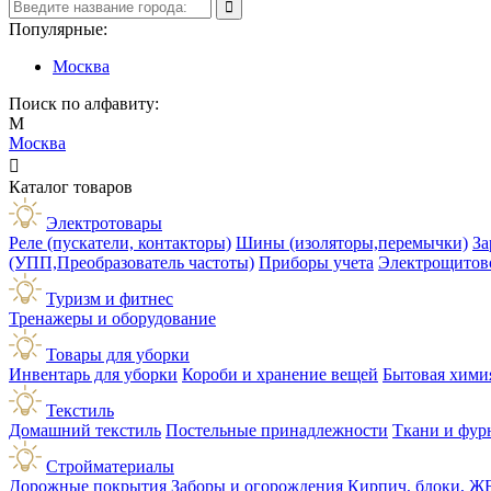
Популярные:
Москва
Поиск по алфавиту:
М
Москва

Каталог товаров
Электротовары
Реле (пускатели, контакторы)
Шины (изоляторы,перемычки)
За
(УПП,Преобразователь частоты)
Приборы учета
Электрощитов
Туризм и фитнес
Тренажеры и оборудование
Товары для уборки
Инвентарь для уборки
Короби и хранение вещей
Бытовая хими
Текстиль
Домашний текстиль
Постельные принадлежности
Ткани и фур
Стройматериалы
Дорожные покрытия
Заборы и огорождения
Кирпич, блоки, Ж