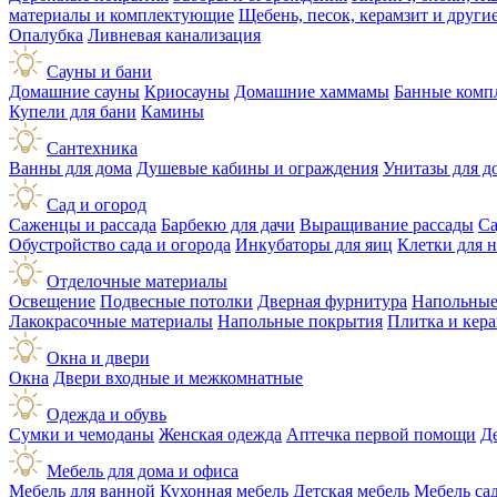
материалы и комплектующие
Щебень, песок, керамзит и друг
Опалубка
Ливневая канализация
Сауны и бани
Домашние сауны
Криосауны
Домашние хаммамы
Банные комп
Купели для бани
Камины
Сантехника
Ванны для дома
Душевые кабины и ограждения
Унитазы для д
Сад и огород
Саженцы и рассада
Барбекю для дачи
Выращивание рассады
Са
Обустройство сада и огорода
Инкубаторы для яиц
Клетки для 
Отделочные материалы
Освещение
Подвесные потолки
Дверная фурнитура
Напольные
Лакокрасочные материалы
Напольные покрытия
Плитка и кер
Окна и двери
Окна
Двери входные и межкомнатные
Одежда и обувь
Сумки и чемоданы
Женская одежда
Аптечка первой помощи
Д
Мебель для дома и офиса
Мебель для ванной
Кухонная мебель
Детская мебель
Мебель са