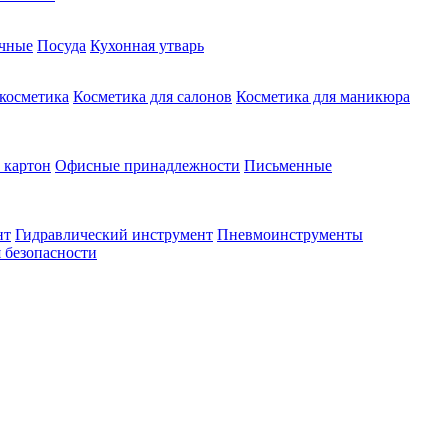
чные
Посуда
Кухонная утварь
 косметика
Косметика для салонов
Косметика для маникюра
 картон
Офисные принадлежности
Письменные
нт
Гидравлический инструмент
Пневмоинструменты
 безопасности