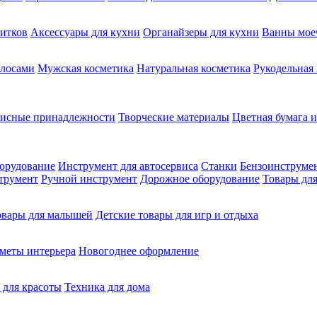
питков
Аксессуары для кухни
Органайзеры для кухни
Ванны мое
олосами
Мужская косметика
Натуральная косметика
Рукодельная
фисные принадлежности
Творческие материалы
Цветная бумага и
орудование
Инструмент для автосервиса
Станки
Бензоинструме
трумент
Ручной инструмент
Дорожное оборудование
Товары для
овары для малышей
Детские товары для игр и отдыха
меты интерьера
Новогоднее оформление
 для красоты
Техника для дома