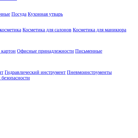
чные
Посуда
Кухонная утварь
 косметика
Косметика для салонов
Косметика для маникюра
 картон
Офисные принадлежности
Письменные
нт
Гидравлический инструмент
Пневмоинструменты
 безопасности