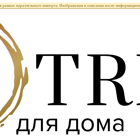
 рамках параллельного импорта. Изображения и описания носят информацион