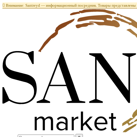

Внимание: Santreyd — информационный посредник. Товары представлены в