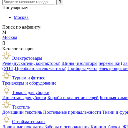
Популярные:
Москва
Поиск по алфавиту:
М
Москва

Каталог товаров
Электротовары
Реле (пускатели, контакторы)
Шины (изоляторы,перемычки)
За
(УПП,Преобразователь частоты)
Приборы учета
Электрощитов
Туризм и фитнес
Тренажеры и оборудование
Товары для уборки
Инвентарь для уборки
Короби и хранение вещей
Бытовая хими
Текстиль
Домашний текстиль
Постельные принадлежности
Ткани и фур
Стройматериалы
Дорожные покрытия
Заборы и огорождения
Кирпич, блоки, Ж