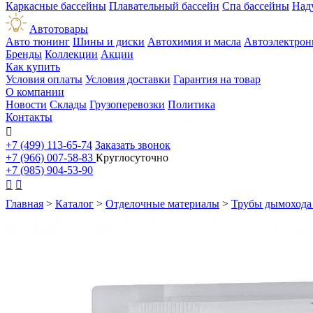
Каркасные бассейны
Плавательный бассейн
Спа бассейны
Над
Автотовары
Авто тюнинг
Шины и диски
Автохимия и масла
Автоэлектрон
Бренды
Коллекции
Акции
Как купить
Условия оплаты
Условия доставки
Гарантия на товар
О компании
Новости
Склады
Грузоперевозки
Политика
Контакты

+7 (499) 113-65-74
Заказать звонок
+7 (966) 007-58-83
Круглосуточно
+7 (985) 904-53-90


Главная
>
Каталог
>
Отделочные материалы
>
Трубы дымохода