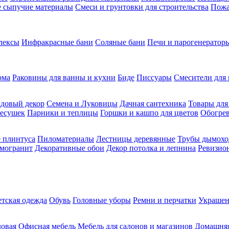
ие сыпучие материалы
Смеси и грунтовки для строительства
Пожа
лексы
Инфракрасные бани
Соляные бани
Печи и парогенераторы
ома
Раковины для ванны и кухни
Биде
Писсуары
Смесители для 
довый декор
Семена и Луковицы
Дачная сантехника
Товары для
несушек
Парники и теплицы
Горшки и кашпо для цветов
Обогрев
 плинтуса
Пиломатериалы
Лестницы деревянные
Трубы дымохо
амогранит
Декоративные обои
Декор потолка и лепнина
Ревизио
етская одежда
Обувь
Головные уборы
Ремни и перчатки
Украшен
довая
Офисная мебель
Мебель для салонов и магазинов
Домашняя