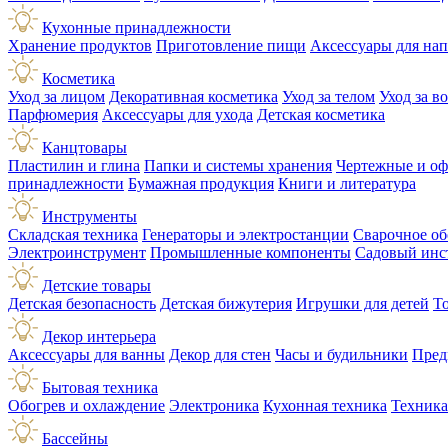
Кухонные принадлежности
Хранение продуктов
Приготовление пищи
Аксессуары для на
Косметика
Уход за лицом
Декоративная косметика
Уход за телом
Уход за в
Парфюмерия
Аксессуары для ухода
Детская косметика
Канцтовары
Пластилин и глина
Папки и системы хранения
Чертежные и о
принадлежности
Бумажная продукция
Книги и литература
Инструменты
Складская техника
Генераторы и электростанции
Сварочное об
Электроинструмент
Промышленные компоненты
Садовый инс
Детские товары
Детская безопасность
Детская бижутерия
Игрушки для детей
Т
Декор интерьера
Аксессуары для ванны
Декор для стен
Часы и будильники
Пред
Бытовая техника
Обогрев и охлаждение
Электроника
Кухонная техника
Техника
Бассейны