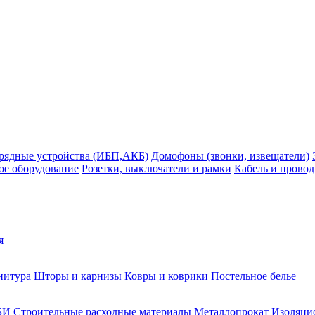
рядные устройства (ИБП,АКБ)
Домофоны (звонки, извещатели)
ое оборудование
Розетки, выключатели и рамки
Кабель и провод
я
нитура
Шторы и карнизы
Ковры и коврики
Постельное белье
БИ
Строительные расходные материалы
Металлопрокат
Изоляцио