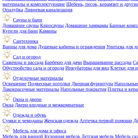
материалы и комплектующие
Щебень, песок, керамзит и друг
Опалубка
Ливневая канализация
Сауны и бани
Домашние сауны
Криосауны
Домашние хаммамы
Банные комп
Купели для бани
Камины
Сантехника
Ванны для дома
Душевые кабины и ограждения
Унитазы для д
Сад и огород
Саженцы и рассада
Барбекю для дачи
Выращивание рассады
Са
Обустройство сада и огорода
Инкубаторы для яиц
Клетки для 
Отделочные материалы
Освещение
Подвесные потолки
Дверная фурнитура
Напольные
Лакокрасочные материалы
Напольные покрытия
Плитка и кер
Окна и двери
Окна
Двери входные и межкомнатные
Одежда и обувь
Сумки и чемоданы
Женская одежда
Аптечка первой помощи
Д
Мебель для дома и офиса
Мебель для ванной
Кухонная мебель
Детская мебель
Мебель са