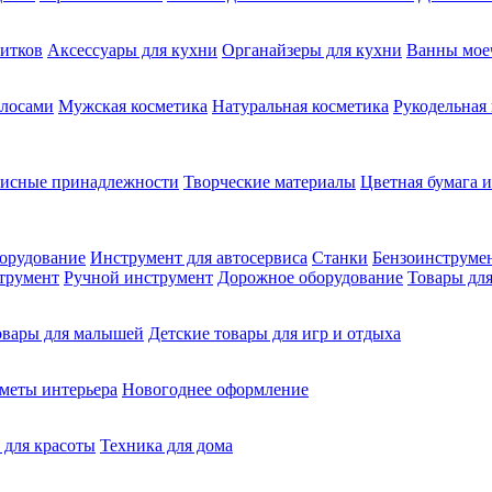
питков
Аксессуары для кухни
Органайзеры для кухни
Ванны мое
олосами
Мужская косметика
Натуральная косметика
Рукодельная
фисные принадлежности
Творческие материалы
Цветная бумага и
орудование
Инструмент для автосервиса
Станки
Бензоинструме
трумент
Ручной инструмент
Дорожное оборудование
Товары для
овары для малышей
Детские товары для игр и отдыха
меты интерьера
Новогоднее оформление
 для красоты
Техника для дома