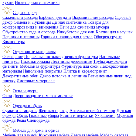
кухни
Инженерная сантехника
Сад и огород
Саженцы и рассада
Барбекю для дачи
Выращивание рассады
Садовый
декор
Семена и Луковицы
Дачная сантехника
Товары для
консервирования и виноделия
Печи для сжигания мусора
Обустройство сада и огорода
Инкубаторы для яиц
Клетки для несушек
Парники и теплицы
Горшки и кашпо для цветов
Обогрев грунта
Компостеры
Отделочные материалы
Освещение
Подвесные потолки
Дверная фурнитура
Напольные
плинтуса
Пиломатериалы
Лестницы деревянные
Трубы дымохода и
фитинги
Мебельная фурнитура
Фурнитура для окон
Лакокрасочные
материалы
Напольные покрытия
Плитка и керамогранит
Декоративные обои
Декор потолка и лепнина
Ревизионные люки под
плитку
Листовые материалы
Окна и двери
Окна
Двери входные и межкомнатные
Одежда и обувь
Сумки и чемоданы
Женская одежда
Аптечка первой помощи
Детская
одежда
Обувь
Головные уборы
Ремни и перчатки
Украшения
Мужская
одежда
Кеды
Спецодежда
Мебель для дома и офиса
Мебель для ванной
Кухонная мебель
Детская мебель
Мебель садовая