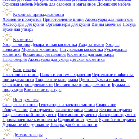
Офисная мебель
Мебель для салонов и магазинов
Домашняя мебель
Кухонные принадлежности
Хранение продуктов
Приготовление пищи
Аксессуары для напитков
Аксессуары для кухни
Органайзеры для кухни
Ванны моечные
Посуда
Кухонная утварь
Косметика
Уход за лицом
Декоративная косметика
Уход за телом
Уход за
волосами
Мужская косметика
Натуральная косметика
Рукодельная
косметика
Косметика для салонов
Косметика для маникюра
Парфюмерия
Аксессуары для ухода
Детская косметика
Канцтовары
Пластилин и глина
Папки и системы хранения
Чертежные и офисные
принадлежности
Творческие материалы
Цветная бумага и картон
Офисные принадлежности
Письменные принадлежности
Бумажная
продукция
Книги и литература
Инструменты
Складская техника
Генераторы и электростанции
Сварочное
оборудование
Инструмент для автосервиса
Станки
Бензоинструмент
Гидравлический инструмент
Пневмоинструменты
Электроинструмент
Промышленные компоненты
Садовый инструмент
Ручной инструмент
Дорожное оборудование
Товары для безопасности
Детские товары