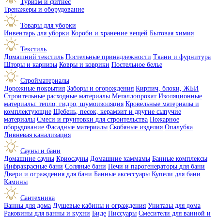
Туризм и фитнес
Тренажеры и оборудование
Товары для уборки
Инвентарь для уборки
Короби и хранение вещей
Бытовая химия
Текстиль
Домашний текстиль
Постельные принадлежности
Ткани и фурнитура
Шторы и карнизы
Ковры и коврики
Постельное белье
Стройматериалы
Дорожные покрытия
Заборы и огорождения
Кирпич, блоки, ЖБИ
Строительные расходные материалы
Металлопрокат
Изоляционные
материалы: тепло, гидро, шумоизоляция
Кровельные материалы и
комплектующие
Щебень, песок, керамзит и другие сыпучие
материалы
Смеси и грунтовки для строительства
Пожарное
оборудование
Фасадные материалы
Скобяные изделия
Опалубка
Ливневая канализация
Сауны и бани
Домашние сауны
Криосауны
Домашние хаммамы
Банные комплексы
Инфракрасные бани
Соляные бани
Печи и парогенераторы для бани
Двери и ограждения для бани
Банные аксессуары
Купели для бани
Камины
Сантехника
Ванны для дома
Душевые кабины и ограждения
Унитазы для дома
Раковины для ванны и кухни
Биде
Писсуары
Смесители для ванной и