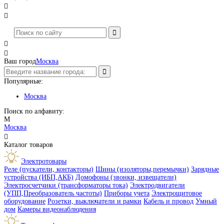




Ваш город
Москва
Популярные:
Москва
Поиск по алфавиту:
М
Москва

Каталог товаров
Электротовары
Реле (пускатели, контакторы)
Шины (изоляторы,перемычки)
Зарядные
устройства (ИБП,АКБ)
Домофоны (звонки, извещатели)
Электросчетчики (трансформаторы тока)
Электродвигатели
(УПП,Преобразователь частоты)
Приборы учета
Электрощитовое
оборудование
Розетки, выключатели и рамки
Кабель и провод
Умный
дом
Камеры видеонаблюдения