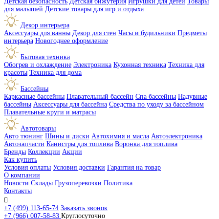
Детская безопасность
Детская бижутерия
Игрушки для детей
Товары
для малышей
Детские товары для игр и отдыха
Декор интерьера
Аксессуары для ванны
Декор для стен
Часы и будильники
Предметы
интерьера
Новогоднее оформление
Бытовая техника
Обогрев и охлаждение
Электроника
Кухонная техника
Техника для
красоты
Техника для дома
Бассейны
Каркасные бассейны
Плавательный бассейн
Спа бассейны
Надувные
бассейны
Аксессуары для бассейна
Средства по уходу за бассейном
Плавательные круги и матрасы
Автотовары
Авто тюнинг
Шины и диски
Автохимия и масла
Автоэлектроника
Автозапчасти
Канистры для топлива
Воронка для топлива
Бренды
Коллекции
Акции
Как купить
Условия оплаты
Условия доставки
Гарантия на товар
О компании
Новости
Склады
Грузоперевозки
Политика
Контакты

+7 (499) 113-65-74
Заказать звонок
+7 (966) 007-58-83
Круглосуточно