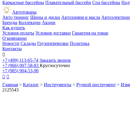
Каркасные бассейны
Плавательный бассейн
Спа бассейны
Над
Автотовары
Авто тюнинг
Шины и диски
Автохимия и масла
Автоэлектрон
Бренды
Коллекции
Акции
Как купить
Условия оплаты
Условия доставки
Гарантия на товар
О компании
Новости
Склады
Грузоперевозки
Политика
Контакты

+7 (499) 113-65-74
Заказать звонок
+7 (966) 007-58-83
Круглосуточно
+7 (985) 904-53-90


Главная
>
Каталог
>
Инструменты
>
Ручной инструмент
>
Изме
2125543