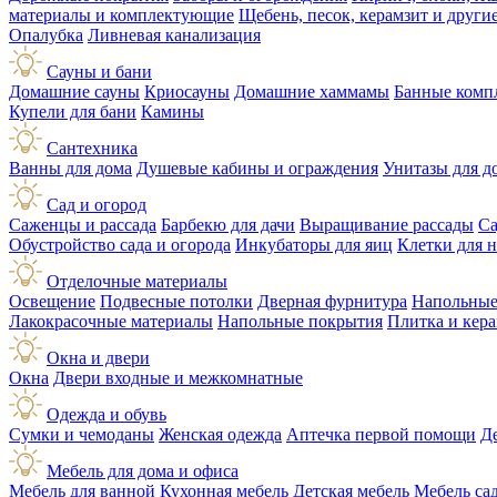
материалы и комплектующие
Щебень, песок, керамзит и друг
Опалубка
Ливневая канализация
Сауны и бани
Домашние сауны
Криосауны
Домашние хаммамы
Банные комп
Купели для бани
Камины
Сантехника
Ванны для дома
Душевые кабины и ограждения
Унитазы для д
Сад и огород
Саженцы и рассада
Барбекю для дачи
Выращивание рассады
Са
Обустройство сада и огорода
Инкубаторы для яиц
Клетки для 
Отделочные материалы
Освещение
Подвесные потолки
Дверная фурнитура
Напольные
Лакокрасочные материалы
Напольные покрытия
Плитка и кер
Окна и двери
Окна
Двери входные и межкомнатные
Одежда и обувь
Сумки и чемоданы
Женская одежда
Аптечка первой помощи
Д
Мебель для дома и офиса
Мебель для ванной
Кухонная мебель
Детская мебель
Мебель са