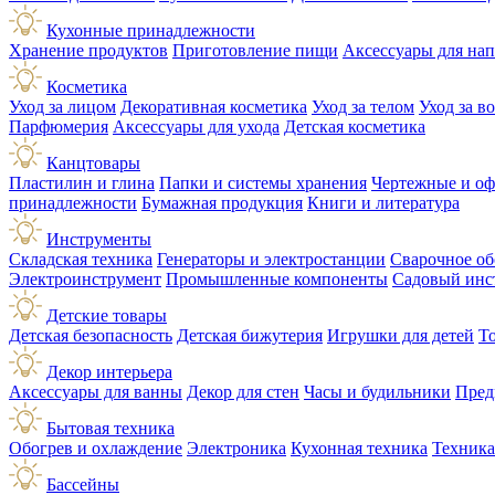
Кухонные принадлежности
Хранение продуктов
Приготовление пищи
Аксессуары для на
Косметика
Уход за лицом
Декоративная косметика
Уход за телом
Уход за в
Парфюмерия
Аксессуары для ухода
Детская косметика
Канцтовары
Пластилин и глина
Папки и системы хранения
Чертежные и о
принадлежности
Бумажная продукция
Книги и литература
Инструменты
Складская техника
Генераторы и электростанции
Сварочное об
Электроинструмент
Промышленные компоненты
Садовый инс
Детские товары
Детская безопасность
Детская бижутерия
Игрушки для детей
Т
Декор интерьера
Аксессуары для ванны
Декор для стен
Часы и будильники
Пред
Бытовая техника
Обогрев и охлаждение
Электроника
Кухонная техника
Техника
Бассейны