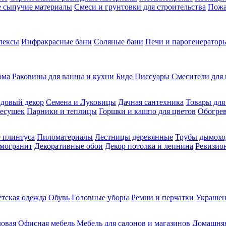
ие сыпучие материалы
Смеси и грунтовки для строительства
Пожа
лексы
Инфракрасные бани
Соляные бани
Печи и парогенераторы
ома
Раковины для ванны и кухни
Биде
Писсуары
Смесители для 
довый декор
Семена и Луковицы
Дачная сантехника
Товары для
несушек
Парники и теплицы
Горшки и кашпо для цветов
Обогрев
 плинтуса
Пиломатериалы
Лестницы деревянные
Трубы дымохо
амогранит
Декоративные обои
Декор потолка и лепнина
Ревизио
етская одежда
Обувь
Головные уборы
Ремни и перчатки
Украшен
довая
Офисная мебель
Мебель для салонов и магазинов
Домашняя