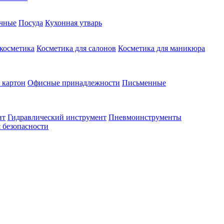
чные
Посуда
Кухонная утварь
 косметика
Косметика для салонов
Косметика для маникюра
 картон
Офисные принадлежности
Письменные
нт
Гидравлический инструмент
Пневмоинструменты
 безопасности