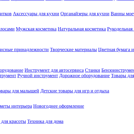
питков
Аксессуары для кухни
Органайзеры для кухни
Ванны мое
олосами
Мужская косметика
Натуральная косметика
Рукодельная
фисные принадлежности
Творческие материалы
Цветная бумага и
орудование
Инструмент для автосервиса
Станки
Бензоинструме
трумент
Ручной инструмент
Дорожное оборудование
Товары для
овары для малышей
Детские товары для игр и отдыха
меты интерьера
Новогоднее оформление
 для красоты
Техника для дома