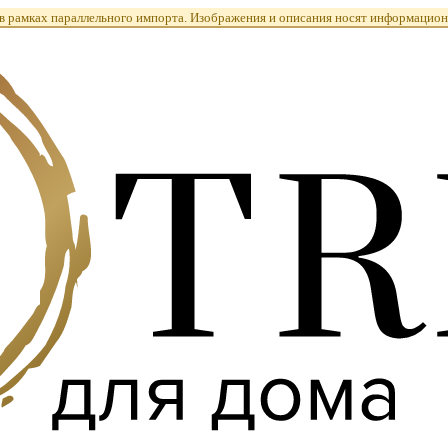
 рамках параллельного импорта. Изображения и описания носят информацион