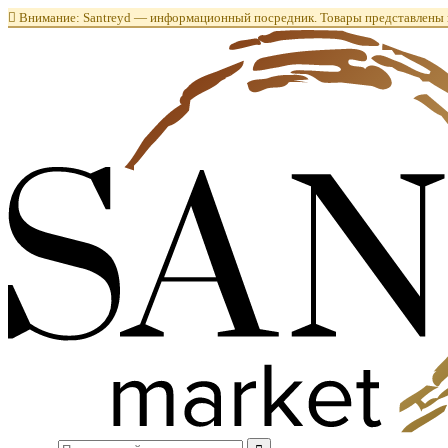

Внимание: Santreyd — информационный посредник. Товары представлены в