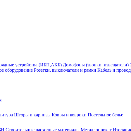
рядные устройства (ИБП,АКБ)
Домофоны (звонки, извещатели)
ое оборудование
Розетки, выключатели и рамки
Кабель и провод
я
нитура
Шторы и карнизы
Ковры и коврики
Постельное белье
БИ
Строительные расходные материалы
Металлопрокат
Изоляцио