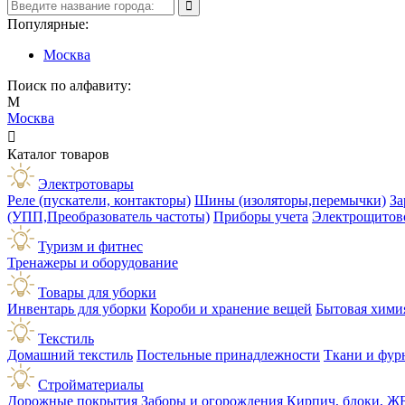
Популярные:
Москва
Поиск по алфавиту:
М
Москва

Каталог товаров
Электротовары
Реле (пускатели, контакторы)
Шины (изоляторы,перемычки)
За
(УПП,Преобразователь частоты)
Приборы учета
Электрощитов
Туризм и фитнес
Тренажеры и оборудование
Товары для уборки
Инвентарь для уборки
Короби и хранение вещей
Бытовая хими
Текстиль
Домашний текстиль
Постельные принадлежности
Ткани и фур
Стройматериалы
Дорожные покрытия
Заборы и огорождения
Кирпич, блоки, Ж