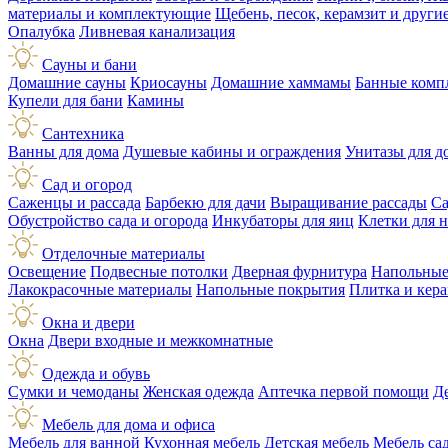
материалы и комплектующие
Щебень, песок, керамзит и друг
Опалубка
Ливневая канализация
Сауны и бани
Домашние сауны
Криосауны
Домашние хаммамы
Банные комп
Купели для бани
Камины
Сантехника
Ванны для дома
Душевые кабины и ограждения
Унитазы для д
Сад и огород
Саженцы и рассада
Барбекю для дачи
Выращивание рассады
Са
Обустройство сада и огорода
Инкубаторы для яиц
Клетки для 
Отделочные материалы
Освещение
Подвесные потолки
Дверная фурнитура
Напольные
Лакокрасочные материалы
Напольные покрытия
Плитка и кер
Окна и двери
Окна
Двери входные и межкомнатные
Одежда и обувь
Сумки и чемоданы
Женская одежда
Аптечка первой помощи
Д
Мебель для дома и офиса
Мебель для ванной
Кухонная мебель
Детская мебель
Мебель са