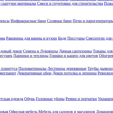
ие сыпучие материалы
Смеси и грунтовки для строительства
Пожа
лексы
Инфракрасные бани
Соляные бани
Печи и парогенераторы
ома
Раковины для ванны и кухни
Биде
Писсуары
Смесители для 
довый декор
Семена и Луковицы
Дачная сантехника
Товары для
несушек
Парники и теплицы
Горшки и кашпо для цветов
Обогрев
 плинтуса
Пиломатериалы
Лестницы деревянные
Трубы дымохо
амогранит
Декоративные обои
Декор потолка и лепнина
Ревизио
етская одежда
Обувь
Головные уборы
Ремни и перчатки
Украшен
довая
Офисная мебель
Мебель для салонов и магазинов
Домашняя