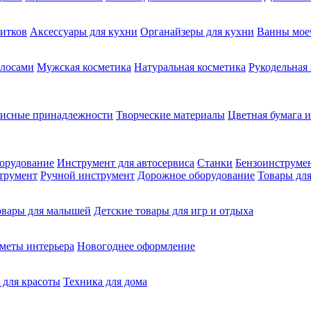
питков
Аксессуары для кухни
Органайзеры для кухни
Ванны мое
олосами
Мужская косметика
Натуральная косметика
Рукодельная
фисные принадлежности
Творческие материалы
Цветная бумага и
орудование
Инструмент для автосервиса
Станки
Бензоинструме
трумент
Ручной инструмент
Дорожное оборудование
Товары для
овары для малышей
Детские товары для игр и отдыха
меты интерьера
Новогоднее оформление
 для красоты
Техника для дома