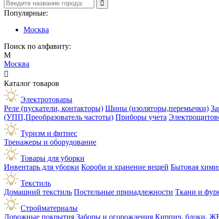
Популярные:
Москва
Поиск по алфавиту:
М
Москва

Каталог товаров
Электротовары
Реле (пускатели, контакторы)
Шины (изоляторы,перемычки)
За
(УПП,Преобразователь частоты)
Приборы учета
Электрощитов
Туризм и фитнес
Тренажеры и оборудование
Товары для уборки
Инвентарь для уборки
Короби и хранение вещей
Бытовая хими
Текстиль
Домашний текстиль
Постельные принадлежности
Ткани и фур
Стройматериалы
Дорожные покрытия
Заборы и огорождения
Кирпич, блоки, Ж