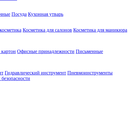
чные
Посуда
Кухонная утварь
 косметика
Косметика для салонов
Косметика для маникюра
 картон
Офисные принадлежности
Письменные
нт
Гидравлический инструмент
Пневмоинструменты
 безопасности