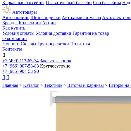
Каркасные бассейны
Плавательный бассейн
Спа бассейны
Над
Автотовары
Авто тюнинг
Шины и диски
Автохимия и масла
Автоэлектрон
Бренды
Коллекции
Акции
Как купить
Условия оплаты
Условия доставки
Гарантия на товар
О компании
Новости
Склады
Грузоперевозки
Политика
Контакты

+7 (499) 113-65-74
Заказать звонок
+7 (966) 007-58-83
Круглосуточно
+7 (985) 904-53-90


Главная
>
Каталог
>
Текстиль
>
Шторы и карнизы
>
Шторы на 