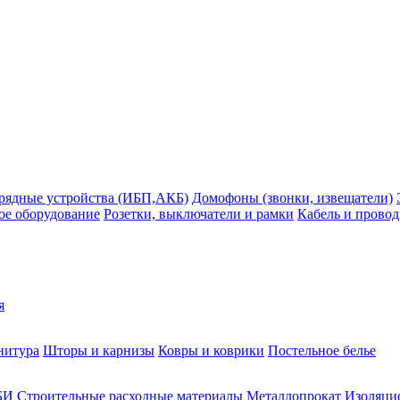
рядные устройства (ИБП,АКБ)
Домофоны (звонки, извещатели)
ое оборудование
Розетки, выключатели и рамки
Кабель и провод
я
нитура
Шторы и карнизы
Ковры и коврики
Постельное белье
БИ
Строительные расходные материалы
Металлопрокат
Изоляцио