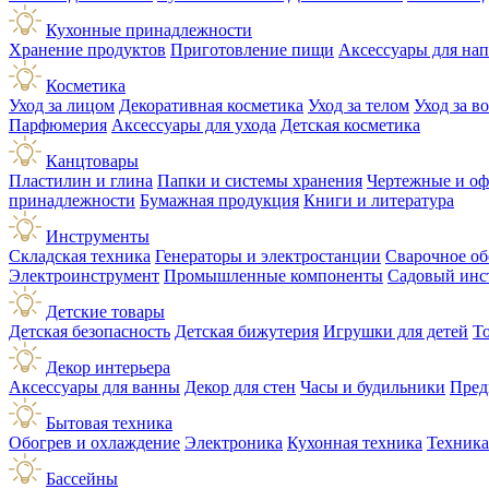
Кухонные принадлежности
Хранение продуктов
Приготовление пищи
Аксессуары для на
Косметика
Уход за лицом
Декоративная косметика
Уход за телом
Уход за в
Парфюмерия
Аксессуары для ухода
Детская косметика
Канцтовары
Пластилин и глина
Папки и системы хранения
Чертежные и о
принадлежности
Бумажная продукция
Книги и литература
Инструменты
Складская техника
Генераторы и электростанции
Сварочное об
Электроинструмент
Промышленные компоненты
Садовый инс
Детские товары
Детская безопасность
Детская бижутерия
Игрушки для детей
Т
Декор интерьера
Аксессуары для ванны
Декор для стен
Часы и будильники
Пред
Бытовая техника
Обогрев и охлаждение
Электроника
Кухонная техника
Техника
Бассейны