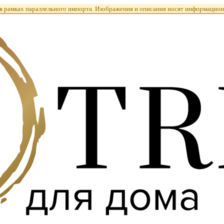
 рамках параллельного импорта. Изображения и описания носят информацион