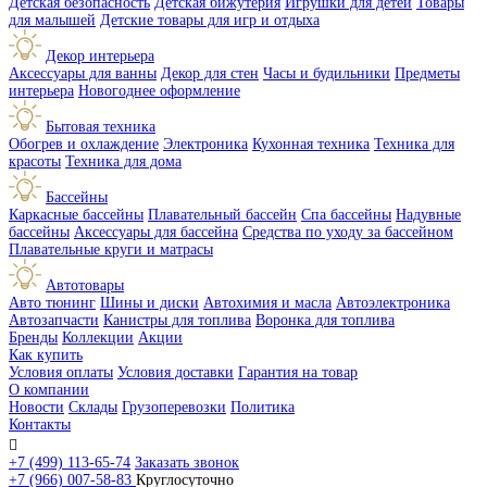
Детская безопасность
Детская бижутерия
Игрушки для детей
Товары
для малышей
Детские товары для игр и отдыха
Декор интерьера
Аксессуары для ванны
Декор для стен
Часы и будильники
Предметы
интерьера
Новогоднее оформление
Бытовая техника
Обогрев и охлаждение
Электроника
Кухонная техника
Техника для
красоты
Техника для дома
Бассейны
Каркасные бассейны
Плавательный бассейн
Спа бассейны
Надувные
бассейны
Аксессуары для бассейна
Средства по уходу за бассейном
Плавательные круги и матрасы
Автотовары
Авто тюнинг
Шины и диски
Автохимия и масла
Автоэлектроника
Автозапчасти
Канистры для топлива
Воронка для топлива
Бренды
Коллекции
Акции
Как купить
Условия оплаты
Условия доставки
Гарантия на товар
О компании
Новости
Склады
Грузоперевозки
Политика
Контакты

+7 (499) 113-65-74
Заказать звонок
+7 (966) 007-58-83
Круглосуточно