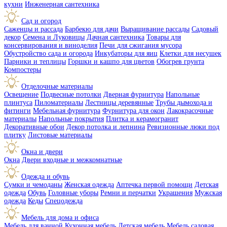
кухни
Инженерная сантехника
Сад и огород
Саженцы и рассада
Барбекю для дачи
Выращивание рассады
Садовый
декор
Семена и Луковицы
Дачная сантехника
Товары для
консервирования и виноделия
Печи для сжигания мусора
Обустройство сада и огорода
Инкубаторы для яиц
Клетки для несушек
Парники и теплицы
Горшки и кашпо для цветов
Обогрев грунта
Компостеры
Отделочные материалы
Освещение
Подвесные потолки
Дверная фурнитура
Напольные
плинтуса
Пиломатериалы
Лестницы деревянные
Трубы дымохода и
фитинги
Мебельная фурнитура
Фурнитура для окон
Лакокрасочные
материалы
Напольные покрытия
Плитка и керамогранит
Декоративные обои
Декор потолка и лепнина
Ревизионные люки под
плитку
Листовые материалы
Окна и двери
Окна
Двери входные и межкомнатные
Одежда и обувь
Сумки и чемоданы
Женская одежда
Аптечка первой помощи
Детская
одежда
Обувь
Головные уборы
Ремни и перчатки
Украшения
Мужская
одежда
Кеды
Спецодежда
Мебель для дома и офиса
Мебель для ванной
Кухонная мебель
Детская мебель
Мебель садовая