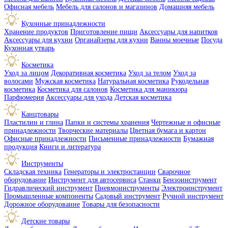
Офисная мебель
Мебель для салонов и магазинов
Домашняя мебель
Кухонные принадлежности
Хранение продуктов
Приготовление пищи
Аксессуары для напитков
Аксессуары для кухни
Органайзеры для кухни
Ванны моечные
Посуда
Кухонная утварь
Косметика
Уход за лицом
Декоративная косметика
Уход за телом
Уход за
волосами
Мужская косметика
Натуральная косметика
Рукодельная
косметика
Косметика для салонов
Косметика для маникюра
Парфюмерия
Аксессуары для ухода
Детская косметика
Канцтовары
Пластилин и глина
Папки и системы хранения
Чертежные и офисные
принадлежности
Творческие материалы
Цветная бумага и картон
Офисные принадлежности
Письменные принадлежности
Бумажная
продукция
Книги и литература
Инструменты
Складская техника
Генераторы и электростанции
Сварочное
оборудование
Инструмент для автосервиса
Станки
Бензоинструмент
Гидравлический инструмент
Пневмоинструменты
Электроинструмент
Промышленные компоненты
Садовый инструмент
Ручной инструмент
Дорожное оборудование
Товары для безопасности
Детские товары