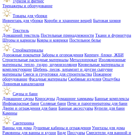
Туризм и фитнес
Тренажеры и оборудование
Товары для уборки
Инвентарь для уборки
Короби и хранение вещей
Бытовая химия
Текстиль
Домашний текстиль
Постельные принадлежности
Ткани и фурнитура
Шторы и карнизы
Ковры и коврики
Постельное белье
Стройматериалы
Дорожные покрытия
Заборы и огорождения
Кирпич, блоки, ЖБИ
Строительные расходные материалы
Металлопрокат
Изоляционные
материалы: тепло, гидро, шумоизоляция
Кровельные материалы и
комплектующие
Щебень, песок, керамзит и другие сыпучие
материалы
Смеси и грунтовки для строительства
Пожарное
оборудование
Фасадные материалы
Скобяные изделия
Опалубка
Ливневая канализация
Сауны и бани
Домашние сауны
Криосауны
Домашние хаммамы
Банные комплексы
Инфракрасные бани
Соляные бани
Печи и парогенераторы для бани
Двери и ограждения для бани
Банные аксессуары
Купели для бани
Камины
Сантехника
Ванны для дома
Душевые кабины и ограждения
Унитазы для дома
Раковины для ванны и кухни
Биде
Писсуары
Смесители для ванной и