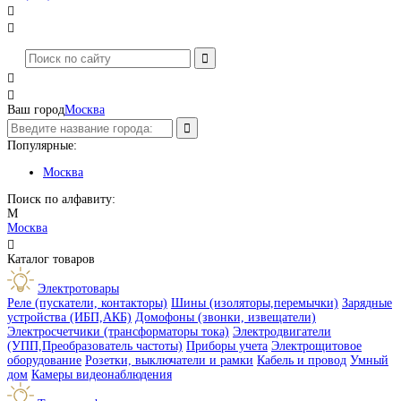




Ваш город
Москва
Популярные:
Москва
Поиск по алфавиту:
М
Москва

Каталог товаров
Электротовары
Реле (пускатели, контакторы)
Шины (изоляторы,перемычки)
Зарядные
устройства (ИБП,АКБ)
Домофоны (звонки, извещатели)
Электросчетчики (трансформаторы тока)
Электродвигатели
(УПП,Преобразователь частоты)
Приборы учета
Электрощитовое
оборудование
Розетки, выключатели и рамки
Кабель и провод
Умный
дом
Камеры видеонаблюдения