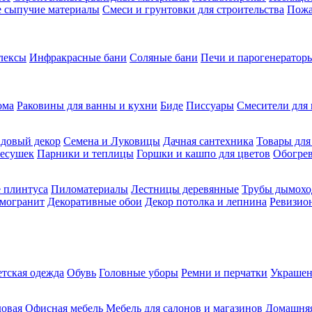
ие сыпучие материалы
Смеси и грунтовки для строительства
Пожа
лексы
Инфракрасные бани
Соляные бани
Печи и парогенераторы
ома
Раковины для ванны и кухни
Биде
Писсуары
Смесители для 
довый декор
Семена и Луковицы
Дачная сантехника
Товары для
несушек
Парники и теплицы
Горшки и кашпо для цветов
Обогрев
 плинтуса
Пиломатериалы
Лестницы деревянные
Трубы дымохо
амогранит
Декоративные обои
Декор потолка и лепнина
Ревизио
етская одежда
Обувь
Головные уборы
Ремни и перчатки
Украшен
довая
Офисная мебель
Мебель для салонов и магазинов
Домашняя