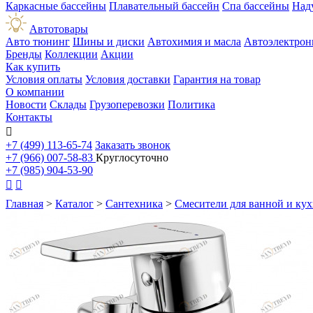
Каркасные бассейны
Плавательный бассейн
Спа бассейны
Над
Автотовары
Авто тюнинг
Шины и диски
Автохимия и масла
Автоэлектрон
Бренды
Коллекции
Акции
Как купить
Условия оплаты
Условия доставки
Гарантия на товар
О компании
Новости
Склады
Грузоперевозки
Политика
Контакты

+7 (499) 113-65-74
Заказать звонок
+7 (966) 007-58-83
Круглосуточно
+7 (985) 904-53-90


Главная
>
Каталог
>
Сантехника
>
Смесители для ванной и ку