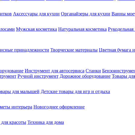
питков
Аксессуары для кухни
Органайзеры для кухни
Ванны мое
олосами
Мужская косметика
Натуральная косметика
Рукодельная
фисные принадлежности
Творческие материалы
Цветная бумага и
орудование
Инструмент для автосервиса
Станки
Бензоинструме
трумент
Ручной инструмент
Дорожное оборудование
Товары для
овары для малышей
Детские товары для игр и отдыха
меты интерьера
Новогоднее оформление
 для красоты
Техника для дома