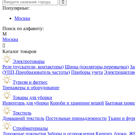
Популярные:
Москва
Поиск по алфавиту:
М
Москва

Каталог товаров
Электротовары
Реле (пускатели, контакторы)
Шины (изоляторы,перемычки)
За
(УПП,Преобразователь частоты)
Приборы учета
Электрощитов
Туризм и фитнес
Тренажеры и оборудование
Товары для уборки
Инвентарь для уборки
Короби и хранение вещей
Бытовая хими
Текстиль
Домашний текстиль
Постельные принадлежности
Ткани и фур
Стройматериалы
Дорожные покрытия
Заборы и огорождения
Кирпич, блоки, Ж