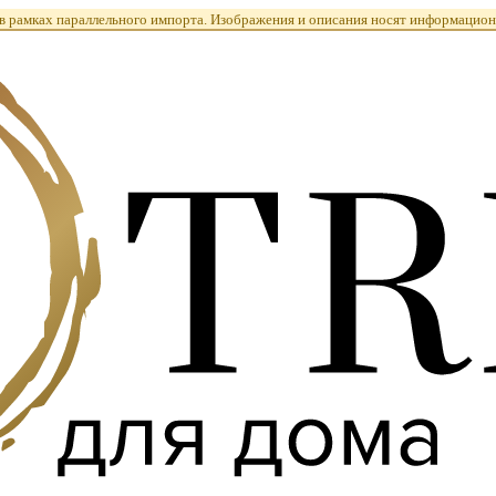
 рамках параллельного импорта. Изображения и описания носят информацион