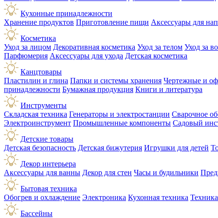
Кухонные принадлежности
Хранение продуктов
Приготовление пищи
Аксессуары для на
Косметика
Уход за лицом
Декоративная косметика
Уход за телом
Уход за в
Парфюмерия
Аксессуары для ухода
Детская косметика
Канцтовары
Пластилин и глина
Папки и системы хранения
Чертежные и о
принадлежности
Бумажная продукция
Книги и литература
Инструменты
Складская техника
Генераторы и электростанции
Сварочное об
Электроинструмент
Промышленные компоненты
Садовый инс
Детские товары
Детская безопасность
Детская бижутерия
Игрушки для детей
Т
Декор интерьера
Аксессуары для ванны
Декор для стен
Часы и будильники
Пред
Бытовая техника
Обогрев и охлаждение
Электроника
Кухонная техника
Техника
Бассейны