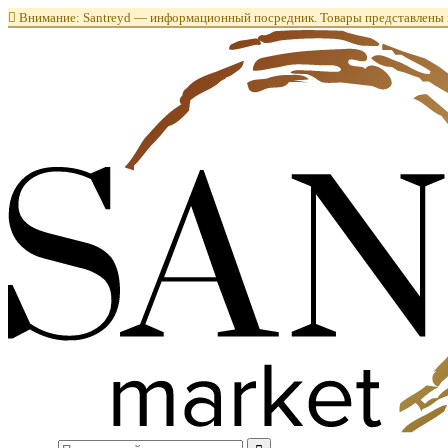

Внимание: Santreyd — информационный посредник. Товары представлены в