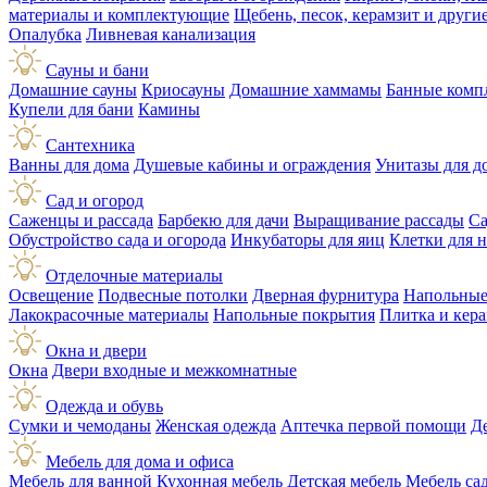
материалы и комплектующие
Щебень, песок, керамзит и друг
Опалубка
Ливневая канализация
Сауны и бани
Домашние сауны
Криосауны
Домашние хаммамы
Банные комп
Купели для бани
Камины
Сантехника
Ванны для дома
Душевые кабины и ограждения
Унитазы для д
Сад и огород
Саженцы и рассада
Барбекю для дачи
Выращивание рассады
Са
Обустройство сада и огорода
Инкубаторы для яиц
Клетки для 
Отделочные материалы
Освещение
Подвесные потолки
Дверная фурнитура
Напольные
Лакокрасочные материалы
Напольные покрытия
Плитка и кер
Окна и двери
Окна
Двери входные и межкомнатные
Одежда и обувь
Сумки и чемоданы
Женская одежда
Аптечка первой помощи
Д
Мебель для дома и офиса
Мебель для ванной
Кухонная мебель
Детская мебель
Мебель са