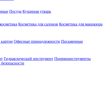
чные
Посуда
Кухонная утварь
 косметика
Косметика для салонов
Косметика для маникюра
 картон
Офисные принадлежности
Письменные
нт
Гидравлический инструмент
Пневмоинструменты
 безопасности