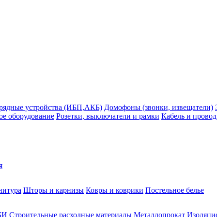
рядные устройства (ИБП,АКБ)
Домофоны (звонки, извещатели)
ое оборудование
Розетки, выключатели и рамки
Кабель и провод
я
нитура
Шторы и карнизы
Ковры и коврики
Постельное белье
БИ
Строительные расходные материалы
Металлопрокат
Изоляцио