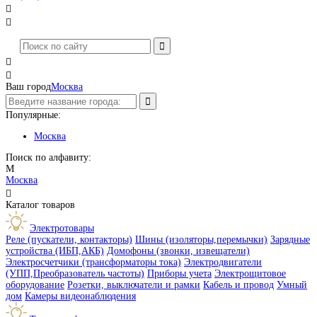




Ваш город
Москва
Популярные:
Москва
Поиск по алфавиту:
М
Москва

Каталог товаров
Электротовары
Реле (пускатели, контакторы)
Шины (изоляторы,перемычки)
Зарядные
устройства (ИБП,АКБ)
Домофоны (звонки, извещатели)
Электросчетчики (трансформаторы тока)
Электродвигатели
(УПП,Преобразователь частоты)
Приборы учета
Электрощитовое
оборудование
Розетки, выключатели и рамки
Кабель и провод
Умный
дом
Камеры видеонаблюдения