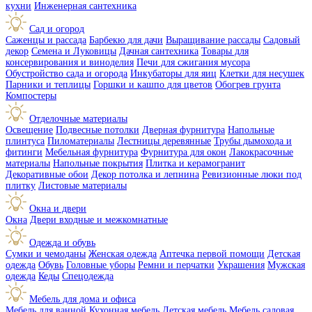
кухни
Инженерная сантехника
Сад и огород
Саженцы и рассада
Барбекю для дачи
Выращивание рассады
Садовый
декор
Семена и Луковицы
Дачная сантехника
Товары для
консервирования и виноделия
Печи для сжигания мусора
Обустройство сада и огорода
Инкубаторы для яиц
Клетки для несушек
Парники и теплицы
Горшки и кашпо для цветов
Обогрев грунта
Компостеры
Отделочные материалы
Освещение
Подвесные потолки
Дверная фурнитура
Напольные
плинтуса
Пиломатериалы
Лестницы деревянные
Трубы дымохода и
фитинги
Мебельная фурнитура
Фурнитура для окон
Лакокрасочные
материалы
Напольные покрытия
Плитка и керамогранит
Декоративные обои
Декор потолка и лепнина
Ревизионные люки под
плитку
Листовые материалы
Окна и двери
Окна
Двери входные и межкомнатные
Одежда и обувь
Сумки и чемоданы
Женская одежда
Аптечка первой помощи
Детская
одежда
Обувь
Головные уборы
Ремни и перчатки
Украшения
Мужская
одежда
Кеды
Спецодежда
Мебель для дома и офиса
Мебель для ванной
Кухонная мебель
Детская мебель
Мебель садовая