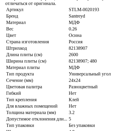
отличаться от оригинала.
Артикул
STLM-0020193
Бренд
Santreyd
Материал
МДФ
Вес
0.26
Цвет
Осина
Страна изготовления
Россия
Штрихкод
82138907
Длина плиты (см)
2600
Ширина плиты (см)
82138907; 480
Материал плиты
МДФ
Тип продукта
Универсальный угол
Сечение (мм)
24x24
Цветовая палитра
Разноцветный
Гибкий
Нет
Тип крепления
Клей
Для влажных помещений
Нет
Толщина материала (мм)
3.2
Допустимое отклонения дли...
5
Тип упаковки
Без упаковки