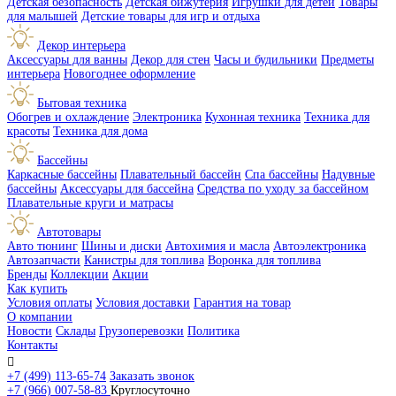
Детская безопасность
Детская бижутерия
Игрушки для детей
Товары
для малышей
Детские товары для игр и отдыха
Декор интерьера
Аксессуары для ванны
Декор для стен
Часы и будильники
Предметы
интерьера
Новогоднее оформление
Бытовая техника
Обогрев и охлаждение
Электроника
Кухонная техника
Техника для
красоты
Техника для дома
Бассейны
Каркасные бассейны
Плавательный бассейн
Спа бассейны
Надувные
бассейны
Аксессуары для бассейна
Средства по уходу за бассейном
Плавательные круги и матрасы
Автотовары
Авто тюнинг
Шины и диски
Автохимия и масла
Автоэлектроника
Автозапчасти
Канистры для топлива
Воронка для топлива
Бренды
Коллекции
Акции
Как купить
Условия оплаты
Условия доставки
Гарантия на товар
О компании
Новости
Склады
Грузоперевозки
Политика
Контакты

+7 (499) 113-65-74
Заказать звонок
+7 (966) 007-58-83
Круглосуточно