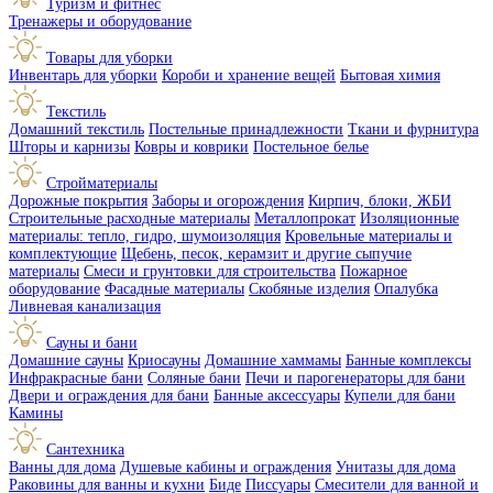
Туризм и фитнес
Тренажеры и оборудование
Товары для уборки
Инвентарь для уборки
Короби и хранение вещей
Бытовая химия
Текстиль
Домашний текстиль
Постельные принадлежности
Ткани и фурнитура
Шторы и карнизы
Ковры и коврики
Постельное белье
Стройматериалы
Дорожные покрытия
Заборы и огорождения
Кирпич, блоки, ЖБИ
Строительные расходные материалы
Металлопрокат
Изоляционные
материалы: тепло, гидро, шумоизоляция
Кровельные материалы и
комплектующие
Щебень, песок, керамзит и другие сыпучие
материалы
Смеси и грунтовки для строительства
Пожарное
оборудование
Фасадные материалы
Скобяные изделия
Опалубка
Ливневая канализация
Сауны и бани
Домашние сауны
Криосауны
Домашние хаммамы
Банные комплексы
Инфракрасные бани
Соляные бани
Печи и парогенераторы для бани
Двери и ограждения для бани
Банные аксессуары
Купели для бани
Камины
Сантехника
Ванны для дома
Душевые кабины и ограждения
Унитазы для дома
Раковины для ванны и кухни
Биде
Писсуары
Смесители для ванной и