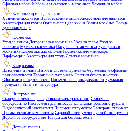
Офисная мебель
Мебель для салонов и магазинов
Домашняя мебель
Кухонные принадлежности
Хранение продуктов
Приготовление пищи
Аксессуары для напитков
Аксессуары для кухни
Органайзеры для кухни
Ванны моечные
Посуда
Кухонная утварь
Косметика
Уход за лицом
Декоративная косметика
Уход за телом
Уход за
волосами
Мужская косметика
Натуральная косметика
Рукодельная
косметика
Косметика для салонов
Косметика для маникюра
Парфюмерия
Аксессуары для ухода
Детская косметика
Канцтовары
Пластилин и глина
Папки и системы хранения
Чертежные и офисные
принадлежности
Творческие материалы
Цветная бумага и картон
Офисные принадлежности
Письменные принадлежности
Бумажная
продукция
Книги и литература
Инструменты
Складская техника
Генераторы и электростанции
Сварочное
оборудование
Инструмент для автосервиса
Станки
Бензоинструмент
Гидравлический инструмент
Пневмоинструменты
Электроинструмент
Промышленные компоненты
Садовый инструмент
Ручной инструмент
Дорожное оборудование
Товары для безопасности
Детские товары