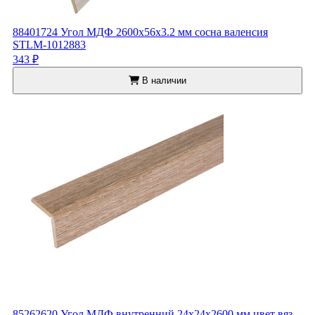
88401724 Угол МДФ 2600x56x3.2 мм сосна валенсия
STLM-1012883
343 ₽
В наличии
85262620 Угол МДФ внутренний 24x24x2600 мм цвет вяз