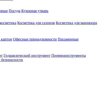
чные
Посуда
Кухонная утварь
 косметика
Косметика для салонов
Косметика для маникюра
 картон
Офисные принадлежности
Письменные
нт
Гидравлический инструмент
Пневмоинструменты
 безопасности