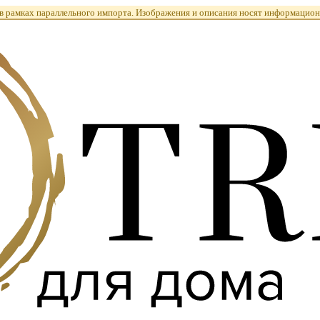
 рамках параллельного импорта. Изображения и описания носят информацион