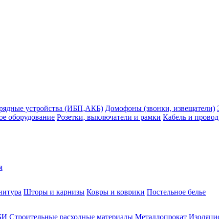
рядные устройства (ИБП,АКБ)
Домофоны (звонки, извещатели)
ое оборудование
Розетки, выключатели и рамки
Кабель и провод
я
нитура
Шторы и карнизы
Ковры и коврики
Постельное белье
БИ
Строительные расходные материалы
Металлопрокат
Изоляцио