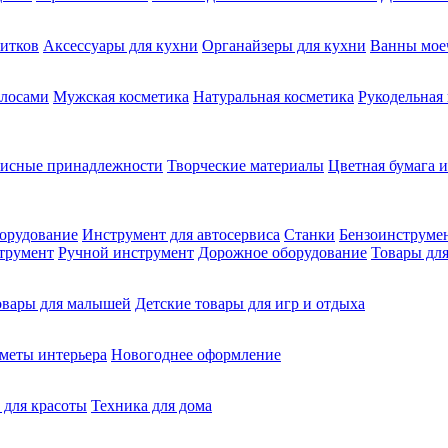
питков
Аксессуары для кухни
Органайзеры для кухни
Ванны мое
олосами
Мужская косметика
Натуральная косметика
Рукодельная
фисные принадлежности
Творческие материалы
Цветная бумага и
орудование
Инструмент для автосервиса
Станки
Бензоинструме
трумент
Ручной инструмент
Дорожное оборудование
Товары для
овары для малышей
Детские товары для игр и отдыха
меты интерьера
Новогоднее оформление
 для красоты
Техника для дома