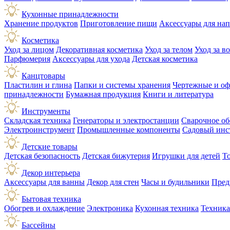
Кухонные принадлежности
Хранение продуктов
Приготовление пищи
Аксессуары для на
Косметика
Уход за лицом
Декоративная косметика
Уход за телом
Уход за в
Парфюмерия
Аксессуары для ухода
Детская косметика
Канцтовары
Пластилин и глина
Папки и системы хранения
Чертежные и о
принадлежности
Бумажная продукция
Книги и литература
Инструменты
Складская техника
Генераторы и электростанции
Сварочное об
Электроинструмент
Промышленные компоненты
Садовый инс
Детские товары
Детская безопасность
Детская бижутерия
Игрушки для детей
Т
Декор интерьера
Аксессуары для ванны
Декор для стен
Часы и будильники
Пред
Бытовая техника
Обогрев и охлаждение
Электроника
Кухонная техника
Техника
Бассейны