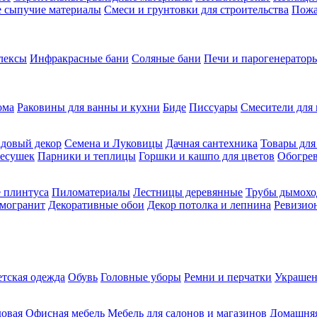
ие сыпучие материалы
Смеси и грунтовки для строительства
Пожа
лексы
Инфракрасные бани
Соляные бани
Печи и парогенераторы
ома
Раковины для ванны и кухни
Биде
Писсуары
Смесители для 
довый декор
Семена и Луковицы
Дачная сантехника
Товары для
несушек
Парники и теплицы
Горшки и кашпо для цветов
Обогрев
 плинтуса
Пиломатериалы
Лестницы деревянные
Трубы дымохо
амогранит
Декоративные обои
Декор потолка и лепнина
Ревизио
етская одежда
Обувь
Головные уборы
Ремни и перчатки
Украшен
довая
Офисная мебель
Мебель для салонов и магазинов
Домашняя