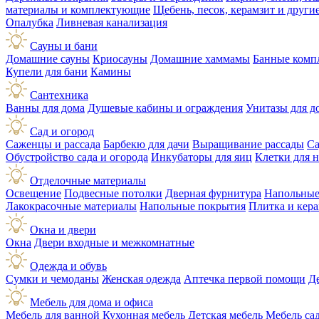
материалы и комплектующие
Щебень, песок, керамзит и друг
Опалубка
Ливневая канализация
Сауны и бани
Домашние сауны
Криосауны
Домашние хаммамы
Банные комп
Купели для бани
Камины
Сантехника
Ванны для дома
Душевые кабины и ограждения
Унитазы для д
Сад и огород
Саженцы и рассада
Барбекю для дачи
Выращивание рассады
Са
Обустройство сада и огорода
Инкубаторы для яиц
Клетки для 
Отделочные материалы
Освещение
Подвесные потолки
Дверная фурнитура
Напольные
Лакокрасочные материалы
Напольные покрытия
Плитка и кер
Окна и двери
Окна
Двери входные и межкомнатные
Одежда и обувь
Сумки и чемоданы
Женская одежда
Аптечка первой помощи
Д
Мебель для дома и офиса
Мебель для ванной
Кухонная мебель
Детская мебель
Мебель са