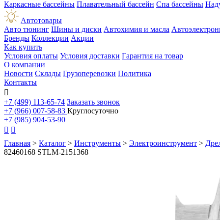
Каркасные бассейны
Плавательный бассейн
Спа бассейны
Над
Автотовары
Авто тюнинг
Шины и диски
Автохимия и масла
Автоэлектрон
Бренды
Коллекции
Акции
Как купить
Условия оплаты
Условия доставки
Гарантия на товар
О компании
Новости
Склады
Грузоперевозки
Политика
Контакты

+7 (499) 113-65-74
Заказать звонок
+7 (966) 007-58-83
Круглосуточно
+7 (985) 904-53-90


Главная
>
Каталог
>
Инструменты
>
Электроинструмент
>
Дре
82460168 STLM-2151368