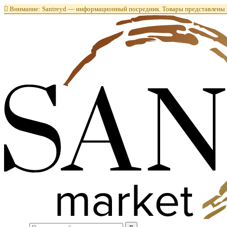

Внимание: Santreyd — информационный посредник. Товары представлены в