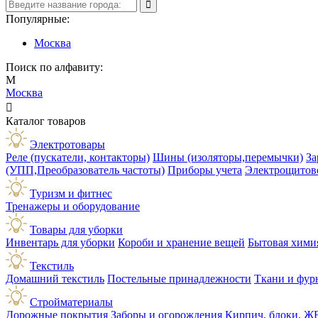
Популярные:
Москва
Поиск по алфавиту:
М
Москва

Каталог товаров
Электротовары
Реле (пускатели, контакторы)
Шины (изоляторы,перемычки)
За
(УПП,Преобразователь частоты)
Приборы учета
Электрощитов
Туризм и фитнес
Тренажеры и оборудование
Товары для уборки
Инвентарь для уборки
Короби и хранение вещей
Бытовая хими
Текстиль
Домашний текстиль
Постельные принадлежности
Ткани и фур
Стройматериалы
Дорожные покрытия
Заборы и огорождения
Кирпич, блоки, Ж