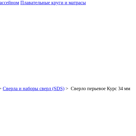
бассейном
Плавательные круги и матрасы
>
Сверла и наборы сверл (SDS)
> Сверло перьевое Курс 34 мм