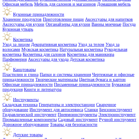
Офисная мебель
Мебель для салонов и магазинов
Домашняя мебель
Кухонные принадлежности
Хранение продуктов
Приготовление пищи
Аксессуары для напитков
Аксессуары для кухни
Органайзеры для кухни
Ванны моечные
Посуда
Кухонная утварь
Косметика
Уход за лицом
Декоративная косметика
Уход за телом
Уход за
волосами
Мужская косметика
Натуральная косметика
Рукодельная
косметика
Косметика для салонов
Косметика для маникюра
Парфюмерия
Аксессуары для ухода
Детская косметика
Канцтовары
Пластилин и глина
Папки и системы хранения
Чертежные и офисные
принадлежности
Творческие материалы
Цветная бумага и картон
Офисные принадлежности
Письменные принадлежности
Бумажная
продукция
Книги и литература
Инструменты
Складская техника
Генераторы и электростанции
Сварочное
оборудование
Инструмент для автосервиса
Станки
Бензоинструмент
Гидравлический инструмент
Пневмоинструменты
Электроинструмент
Промышленные компоненты
Садовый инструмент
Ручной инструмент
Дорожное оборудование
Товары для безопасности
Детские товары