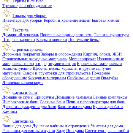
Туризм и фитнес
Тренажеры и оборудование
Товары для уборки
Инвентарь для уборки
Короби и хранение вещей
Бытовая химия
Текстиль
Домашний текстиль
Постельные принадлежности
Ткани и фурнитура
Шторы и карнизы
Ковры и коврики
Постельное белье
Стройматериалы
Дорожные покрытия
Заборы и огорождения
Кирпич, блоки, ЖБИ
Строительные расходные материалы
Металлопрокат
Изоляционные
материалы: тепло, гидро, шумоизоляция
Кровельные материалы и
комплектующие
Щебень, песок, керамзит и другие сыпучие
материалы
Смеси и грунтовки для строительства
Пожарное
оборудование
Фасадные материалы
Скобяные изделия
Опалубка
Ливневая канализация
Сауны и бани
Домашние сауны
Криосауны
Домашние хаммамы
Банные комплексы
Инфракрасные бани
Соляные бани
Печи и парогенераторы для бани
Двери и ограждения для бани
Банные аксессуары
Купели для бани
Камины
Сантехника
Ванны для дома
Душевые кабины и ограждения
Унитазы для дома
Раковины для ванны и кухни
Биде
Писсуары
Смесители для ванной и