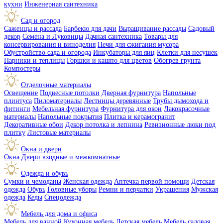
кухни
Инженерная сантехника
Сад и огород
Саженцы и рассада
Барбекю для дачи
Выращивание рассады
Садовый
декор
Семена и Луковицы
Дачная сантехника
Товары для
консервирования и виноделия
Печи для сжигания мусора
Обустройство сада и огорода
Инкубаторы для яиц
Клетки для несушек
Парники и теплицы
Горшки и кашпо для цветов
Обогрев грунта
Компостеры
Отделочные материалы
Освещение
Подвесные потолки
Дверная фурнитура
Напольные
плинтуса
Пиломатериалы
Лестницы деревянные
Трубы дымохода и
фитинги
Мебельная фурнитура
Фурнитура для окон
Лакокрасочные
материалы
Напольные покрытия
Плитка и керамогранит
Декоративные обои
Декор потолка и лепнина
Ревизионные люки под
плитку
Листовые материалы
Окна и двери
Окна
Двери входные и межкомнатные
Одежда и обувь
Сумки и чемоданы
Женская одежда
Аптечка первой помощи
Детская
одежда
Обувь
Головные уборы
Ремни и перчатки
Украшения
Мужская
одежда
Кеды
Спецодежда
Мебель для дома и офиса
Мебель для ванной
Кухонная мебель
Детская мебель
Мебель садовая