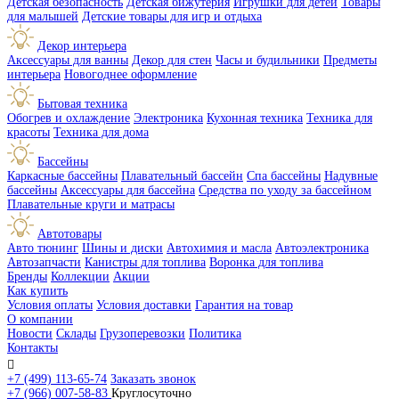
Детская безопасность
Детская бижутерия
Игрушки для детей
Товары
для малышей
Детские товары для игр и отдыха
Декор интерьера
Аксессуары для ванны
Декор для стен
Часы и будильники
Предметы
интерьера
Новогоднее оформление
Бытовая техника
Обогрев и охлаждение
Электроника
Кухонная техника
Техника для
красоты
Техника для дома
Бассейны
Каркасные бассейны
Плавательный бассейн
Спа бассейны
Надувные
бассейны
Аксессуары для бассейна
Средства по уходу за бассейном
Плавательные круги и матрасы
Автотовары
Авто тюнинг
Шины и диски
Автохимия и масла
Автоэлектроника
Автозапчасти
Канистры для топлива
Воронка для топлива
Бренды
Коллекции
Акции
Как купить
Условия оплаты
Условия доставки
Гарантия на товар
О компании
Новости
Склады
Грузоперевозки
Политика
Контакты

+7 (499) 113-65-74
Заказать звонок
+7 (966) 007-58-83
Круглосуточно