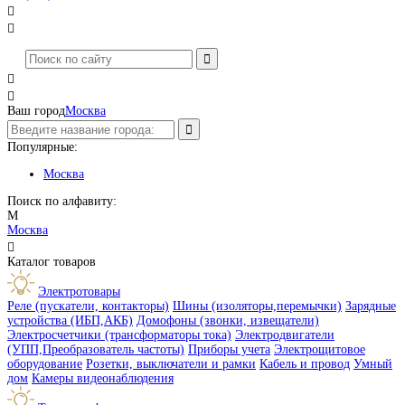




Ваш город
Москва
Популярные:
Москва
Поиск по алфавиту:
М
Москва

Каталог товаров
Электротовары
Реле (пускатели, контакторы)
Шины (изоляторы,перемычки)
Зарядные
устройства (ИБП,АКБ)
Домофоны (звонки, извещатели)
Электросчетчики (трансформаторы тока)
Электродвигатели
(УПП,Преобразователь частоты)
Приборы учета
Электрощитовое
оборудование
Розетки, выключатели и рамки
Кабель и провод
Умный
дом
Камеры видеонаблюдения