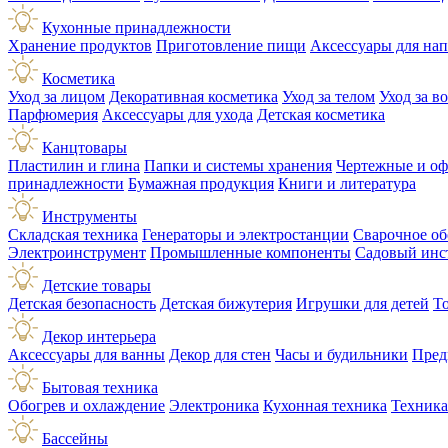
Кухонные принадлежности
Хранение продуктов
Приготовление пищи
Аксессуары для на
Косметика
Уход за лицом
Декоративная косметика
Уход за телом
Уход за в
Парфюмерия
Аксессуары для ухода
Детская косметика
Канцтовары
Пластилин и глина
Папки и системы хранения
Чертежные и о
принадлежности
Бумажная продукция
Книги и литература
Инструменты
Складская техника
Генераторы и электростанции
Сварочное об
Электроинструмент
Промышленные компоненты
Садовый инс
Детские товары
Детская безопасность
Детская бижутерия
Игрушки для детей
Т
Декор интерьера
Аксессуары для ванны
Декор для стен
Часы и будильники
Пред
Бытовая техника
Обогрев и охлаждение
Электроника
Кухонная техника
Техника
Бассейны