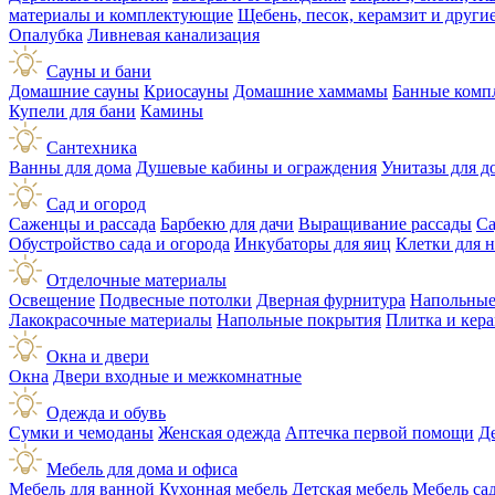
материалы и комплектующие
Щебень, песок, керамзит и друг
Опалубка
Ливневая канализация
Сауны и бани
Домашние сауны
Криосауны
Домашние хаммамы
Банные комп
Купели для бани
Камины
Сантехника
Ванны для дома
Душевые кабины и ограждения
Унитазы для д
Сад и огород
Саженцы и рассада
Барбекю для дачи
Выращивание рассады
Са
Обустройство сада и огорода
Инкубаторы для яиц
Клетки для 
Отделочные материалы
Освещение
Подвесные потолки
Дверная фурнитура
Напольные
Лакокрасочные материалы
Напольные покрытия
Плитка и кер
Окна и двери
Окна
Двери входные и межкомнатные
Одежда и обувь
Сумки и чемоданы
Женская одежда
Аптечка первой помощи
Д
Мебель для дома и офиса
Мебель для ванной
Кухонная мебель
Детская мебель
Мебель са