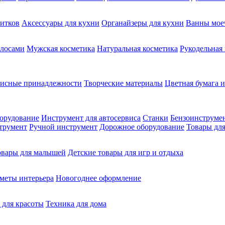
питков
Аксессуары для кухни
Органайзеры для кухни
Ванны мое
олосами
Мужская косметика
Натуральная косметика
Рукодельная
фисные принадлежности
Творческие материалы
Цветная бумага и
орудование
Инструмент для автосервиса
Станки
Бензоинструме
трумент
Ручной инструмент
Дорожное оборудование
Товары для
овары для малышей
Детские товары для игр и отдыха
меты интерьера
Новогоднее оформление
 для красоты
Техника для дома