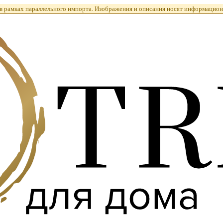
 рамках параллельного импорта. Изображения и описания носят информацион