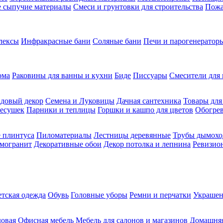
ие сыпучие материалы
Смеси и грунтовки для строительства
Пожа
лексы
Инфракрасные бани
Соляные бани
Печи и парогенераторы
ома
Раковины для ванны и кухни
Биде
Писсуары
Смесители для 
довый декор
Семена и Луковицы
Дачная сантехника
Товары для
несушек
Парники и теплицы
Горшки и кашпо для цветов
Обогрев
 плинтуса
Пиломатериалы
Лестницы деревянные
Трубы дымохо
амогранит
Декоративные обои
Декор потолка и лепнина
Ревизио
етская одежда
Обувь
Головные уборы
Ремни и перчатки
Украшен
довая
Офисная мебель
Мебель для салонов и магазинов
Домашняя