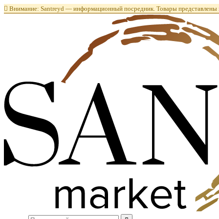

Внимание: Santreyd — информационный посредник. Товары представлены в