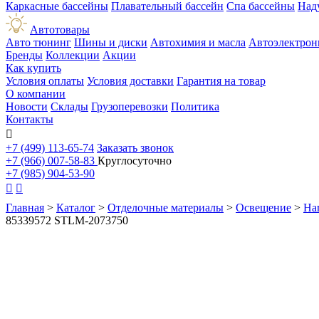
Каркасные бассейны
Плавательный бассейн
Спа бассейны
Над
Автотовары
Авто тюнинг
Шины и диски
Автохимия и масла
Автоэлектрон
Бренды
Коллекции
Акции
Как купить
Условия оплаты
Условия доставки
Гарантия на товар
О компании
Новости
Склады
Грузоперевозки
Политика
Контакты

+7 (499) 113-65-74
Заказать звонок
+7 (966) 007-58-83
Круглосуточно
+7 (985) 904-53-90


Главная
>
Каталог
>
Отделочные материалы
>
Освещение
>
На
85339572 STLM-2073750