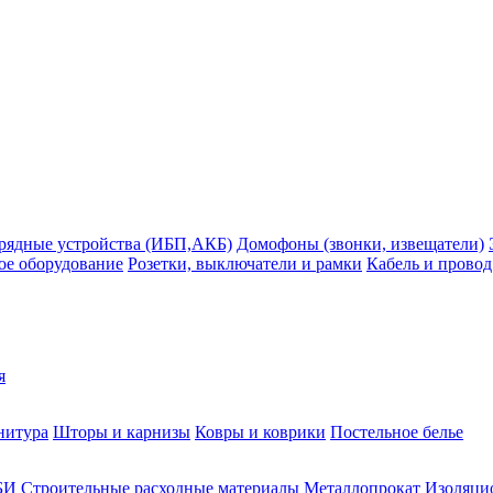
рядные устройства (ИБП,АКБ)
Домофоны (звонки, извещатели)
ое оборудование
Розетки, выключатели и рамки
Кабель и провод
я
нитура
Шторы и карнизы
Ковры и коврики
Постельное белье
БИ
Строительные расходные материалы
Металлопрокат
Изоляцио