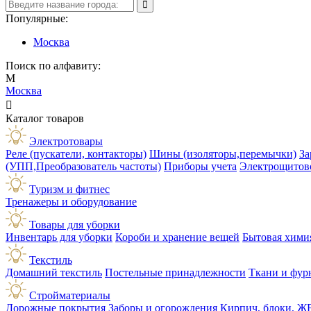
Популярные:
Москва
Поиск по алфавиту:
М
Москва

Каталог товаров
Электротовары
Реле (пускатели, контакторы)
Шины (изоляторы,перемычки)
За
(УПП,Преобразователь частоты)
Приборы учета
Электрощитов
Туризм и фитнес
Тренажеры и оборудование
Товары для уборки
Инвентарь для уборки
Короби и хранение вещей
Бытовая хими
Текстиль
Домашний текстиль
Постельные принадлежности
Ткани и фур
Стройматериалы
Дорожные покрытия
Заборы и огорождения
Кирпич, блоки, Ж