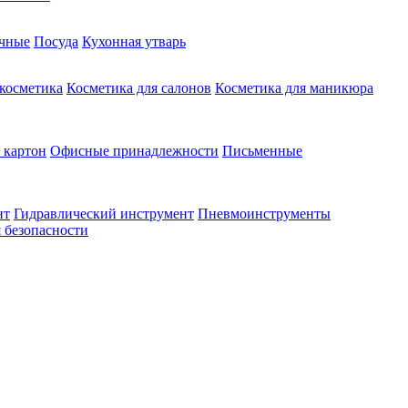
чные
Посуда
Кухонная утварь
 косметика
Косметика для салонов
Косметика для маникюра
 картон
Офисные принадлежности
Письменные
нт
Гидравлический инструмент
Пневмоинструменты
 безопасности