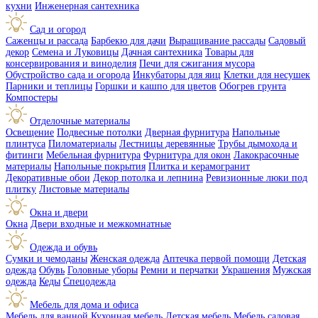
кухни
Инженерная сантехника
Сад и огород
Саженцы и рассада
Барбекю для дачи
Выращивание рассады
Садовый
декор
Семена и Луковицы
Дачная сантехника
Товары для
консервирования и виноделия
Печи для сжигания мусора
Обустройство сада и огорода
Инкубаторы для яиц
Клетки для несушек
Парники и теплицы
Горшки и кашпо для цветов
Обогрев грунта
Компостеры
Отделочные материалы
Освещение
Подвесные потолки
Дверная фурнитура
Напольные
плинтуса
Пиломатериалы
Лестницы деревянные
Трубы дымохода и
фитинги
Мебельная фурнитура
Фурнитура для окон
Лакокрасочные
материалы
Напольные покрытия
Плитка и керамогранит
Декоративные обои
Декор потолка и лепнина
Ревизионные люки под
плитку
Листовые материалы
Окна и двери
Окна
Двери входные и межкомнатные
Одежда и обувь
Сумки и чемоданы
Женская одежда
Аптечка первой помощи
Детская
одежда
Обувь
Головные уборы
Ремни и перчатки
Украшения
Мужская
одежда
Кеды
Спецодежда
Мебель для дома и офиса
Мебель для ванной
Кухонная мебель
Детская мебель
Мебель садовая