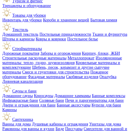
Туризм и фитнес
Тренажеры и оборудование
Товары для уборки
Инвентарь для уборки
Короби и хранение вещей
Бытовая химия
Текстиль
Домашний текстиль
Постельные принадлежности
Ткани и фурнитура
Шторы и карнизы
Ковры и коврики
Постельное белье
Стройматериалы
Дорожные покрытия
Заборы и огорождения
Кирпич, блоки, ЖБИ
Строительные расходные материалы
Металлопрокат
Изоляционные
материалы: тепло, гидро, шумоизоляция
Кровельные материалы и
комплектующие
Щебень, песок, керамзит и другие сыпучие
материалы
Смеси и грунтовки для строительства
Пожарное
оборудование
Фасадные материалы
Скобяные изделия
Опалубка
Ливневая канализация
Сауны и бани
Домашние сауны
Криосауны
Домашние хаммамы
Банные комплексы
Инфракрасные бани
Соляные бани
Печи и парогенераторы для бани
Двери и ограждения для бани
Банные аксессуары
Купели для бани
Камины
Сантехника
Ванны для дома
Душевые кабины и ограждения
Унитазы для дома
Раковины для ванны и кухни
Биде
Писсуары
Смесители для ванной и