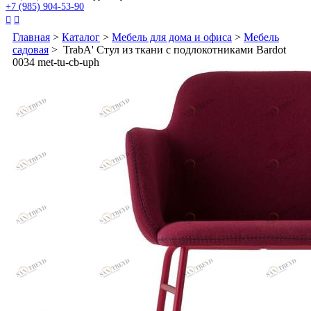
+7 (985) 904-53-90


Главная
>
Каталог
>
Мебель для дома и офиса
>
Мебель
садовая
> TrabA' Стул из ткани с подлокотниками Bardot
0034 met-tu-cb-uph