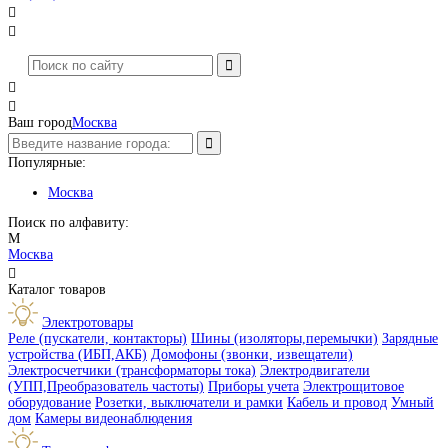




Ваш город
Москва
Популярные:
Москва
Поиск по алфавиту:
М
Москва

Каталог товаров
Электротовары
Реле (пускатели, контакторы)
Шины (изоляторы,перемычки)
Зарядные
устройства (ИБП,АКБ)
Домофоны (звонки, извещатели)
Электросчетчики (трансформаторы тока)
Электродвигатели
(УПП,Преобразователь частоты)
Приборы учета
Электрощитовое
оборудование
Розетки, выключатели и рамки
Кабель и провод
Умный
дом
Камеры видеонаблюдения