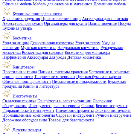
Офисная мебель
Мебель для салонов и магазинов
Домашняя мебель
Кухонные принадлежности
Хранение продуктов
Приготовление пищи
Аксессуары для напитков
Аксессуары для кухни
Органайзеры для кухни
Ванны моечные
Посуда
Кухонная утварь
Косметика
Уход за лицом
Декоративная косметика
Уход за телом
Уход за
волосами
Мужская косметика
Натуральная косметика
Рукодельная
косметика
Косметика для салонов
Косметика для маникюра
Парфюмерия
Аксессуары для ухода
Детская косметика
Канцтовары
Пластилин и глина
Папки и системы хранения
Чертежные и офисные
принадлежности
Творческие материалы
Цветная бумага и картон
Офисные принадлежности
Письменные принадлежности
Бумажная
продукция
Книги и литература
Инструменты
Складская техника
Генераторы и электростанции
Сварочное
оборудование
Инструмент для автосервиса
Станки
Бензоинструмент
Гидравлический инструмент
Пневмоинструменты
Электроинструмент
Промышленные компоненты
Садовый инструмент
Ручной инструмент
Дорожное оборудование
Товары для безопасности
Детские товары