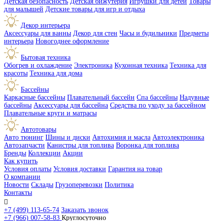
Детская безопасность
Детская бижутерия
Игрушки для детей
Товары
для малышей
Детские товары для игр и отдыха
Декор интерьера
Аксессуары для ванны
Декор для стен
Часы и будильники
Предметы
интерьера
Новогоднее оформление
Бытовая техника
Обогрев и охлаждение
Электроника
Кухонная техника
Техника для
красоты
Техника для дома
Бассейны
Каркасные бассейны
Плавательный бассейн
Спа бассейны
Надувные
бассейны
Аксессуары для бассейна
Средства по уходу за бассейном
Плавательные круги и матрасы
Автотовары
Авто тюнинг
Шины и диски
Автохимия и масла
Автоэлектроника
Автозапчасти
Канистры для топлива
Воронка для топлива
Бренды
Коллекции
Акции
Как купить
Условия оплаты
Условия доставки
Гарантия на товар
О компании
Новости
Склады
Грузоперевозки
Политика
Контакты

+7 (499) 113-65-74
Заказать звонок
+7 (966) 007-58-83
Круглосуточно