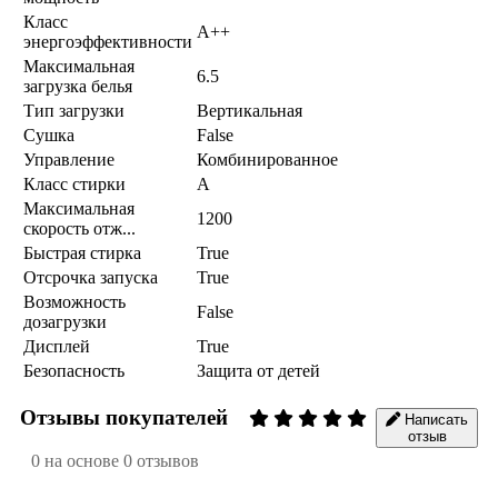
Класс
A++
энергоэффективности
Максимальная
6.5
загрузка белья
Тип загрузки
Вертикальная
Сушка
False
Управление
Комбинированное
Класс стирки
A
Максимальная
1200
скорость отж...
Быстрая стирка
True
Отсрочка запуска
True
Возможность
False
дозагрузки
Дисплей
True
Безопасность
Защита от детей
Отзывы покупателей
Написать
отзыв
0 на основе 0 отзывов