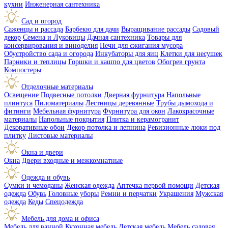
кухни
Инженерная сантехника
Сад и огород
Саженцы и рассада
Барбекю для дачи
Выращивание рассады
Садовый
декор
Семена и Луковицы
Дачная сантехника
Товары для
консервирования и виноделия
Печи для сжигания мусора
Обустройство сада и огорода
Инкубаторы для яиц
Клетки для несушек
Парники и теплицы
Горшки и кашпо для цветов
Обогрев грунта
Компостеры
Отделочные материалы
Освещение
Подвесные потолки
Дверная фурнитура
Напольные
плинтуса
Пиломатериалы
Лестницы деревянные
Трубы дымохода и
фитинги
Мебельная фурнитура
Фурнитура для окон
Лакокрасочные
материалы
Напольные покрытия
Плитка и керамогранит
Декоративные обои
Декор потолка и лепнина
Ревизионные люки под
плитку
Листовые материалы
Окна и двери
Окна
Двери входные и межкомнатные
Одежда и обувь
Сумки и чемоданы
Женская одежда
Аптечка первой помощи
Детская
одежда
Обувь
Головные уборы
Ремни и перчатки
Украшения
Мужская
одежда
Кеды
Спецодежда
Мебель для дома и офиса
Мебель для ванной
Кухонная мебель
Детская мебель
Мебель садовая