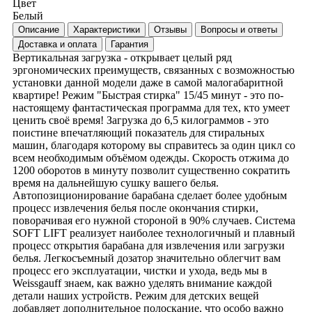
Цвет
Белый
Описание
Характеристики
Отзывы
Вопросы и ответы
Доставка и оплата
Гарантия
Вертикальная загрузка - открывает целый ряд
эргономических преимуществ, связанных с возможностью
установки данной модели даже в самой малогабаритной
квартире! Режим "Быстрая стирка" 15/45 минут - это по-
настоящему фантастическая программа для тех, кто умеет
ценить своё время! Загрузка до 6,5 килограммов - это
поистине впечатляющий показатель для стиральных
машин, благодаря которому вы справитесь за один цикл со
всем необходимым объёмом одежды. Скорость отжима до
1200 оборотов в минуту позволит существенно сократить
время на дальнейшую сушку вашего белья.
Автопозиционирование барабана сделает более удобным
процесс извлечения белья после окончания стирки,
поворачивая его нужной стороной в 90% случаев. Система
SOFT LIFT реализует наиболее технологичный и плавный
процесс открытия барабана для извлечения или загрузки
белья. Легкосъемный дозатор значительно облегчит вам
процесс его эксплуатации, чистки и ухода, ведь мы в
Weissgauff знаем, как важно уделять внимание каждой
детали наших устройств. Режим для детских вещей
добавляет дополнительное полоскание, что особо важно