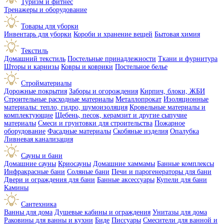
Туризм и фитнес
Тренажеры и оборудование
Товары для уборки
Инвентарь для уборки
Короби и хранение вещей
Бытовая химия
Текстиль
Домашний текстиль
Постельные принадлежности
Ткани и фурнитура
Шторы и карнизы
Ковры и коврики
Постельное белье
Стройматериалы
Дорожные покрытия
Заборы и огорождения
Кирпич, блоки, ЖБИ
Строительные расходные материалы
Металлопрокат
Изоляционные
материалы: тепло, гидро, шумоизоляция
Кровельные материалы и
комплектующие
Щебень, песок, керамзит и другие сыпучие
материалы
Смеси и грунтовки для строительства
Пожарное
оборудование
Фасадные материалы
Скобяные изделия
Опалубка
Ливневая канализация
Сауны и бани
Домашние сауны
Криосауны
Домашние хаммамы
Банные комплексы
Инфракрасные бани
Соляные бани
Печи и парогенераторы для бани
Двери и ограждения для бани
Банные аксессуары
Купели для бани
Камины
Сантехника
Ванны для дома
Душевые кабины и ограждения
Унитазы для дома
Раковины для ванны и кухни
Биде
Писсуары
Смесители для ванной и