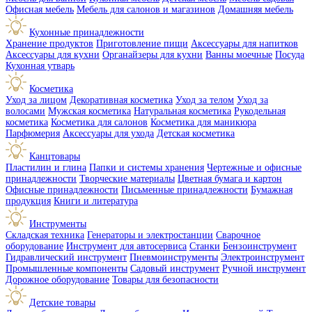
Офисная мебель
Мебель для салонов и магазинов
Домашняя мебель
Кухонные принадлежности
Хранение продуктов
Приготовление пищи
Аксессуары для напитков
Аксессуары для кухни
Органайзеры для кухни
Ванны моечные
Посуда
Кухонная утварь
Косметика
Уход за лицом
Декоративная косметика
Уход за телом
Уход за
волосами
Мужская косметика
Натуральная косметика
Рукодельная
косметика
Косметика для салонов
Косметика для маникюра
Парфюмерия
Аксессуары для ухода
Детская косметика
Канцтовары
Пластилин и глина
Папки и системы хранения
Чертежные и офисные
принадлежности
Творческие материалы
Цветная бумага и картон
Офисные принадлежности
Письменные принадлежности
Бумажная
продукция
Книги и литература
Инструменты
Складская техника
Генераторы и электростанции
Сварочное
оборудование
Инструмент для автосервиса
Станки
Бензоинструмент
Гидравлический инструмент
Пневмоинструменты
Электроинструмент
Промышленные компоненты
Садовый инструмент
Ручной инструмент
Дорожное оборудование
Товары для безопасности
Детские товары