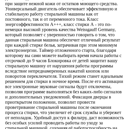
при защите нежной кожи от остатков моющего средства.
Универсальный двигатель обеспечивает эффективную и
стабильную работу стиральной машины как от
постоянного, так и от переменного тока. Класс
энергоэффективности A+++, класс стирки А - это по-
немецки высокий уровень качества Weissgauff Germany,
который позволяет с уверенностью говорить о том, что
данная стиральная машина обеспечит отличный результат
при каждой стирке белья, затрачивая при этом минимум
электроэнергии. Таймер отложенного старта, благодаря
которому вы сами можете выбирать время начала работы с
отсрочкой до 9 часов Блокировка от детей защитит вашу
стиральную машину от нарушения работы программы
вследствие непреднамеренных нажатий кнопок или
поворотов переключателя. Тихий режим станет идеальным
решением для стирки в ночное время. После его активации
все электронные звуковые сигналы будут отключены,
позволяя программе выполняться без каких-либо сигналов
и дополнительных уведомлений. Фиксация дверцы в
приоткрытом положении, позволит провести
проветривание стиральной машины после окончания
процесса стирки, что увеличит её срок службы и убережет
от неполадок. Удобный доступ к фильтру, даст возможность
без особых усилий проводить работы по уходу за
стиральной машиной, сохраняя её работоспособность на