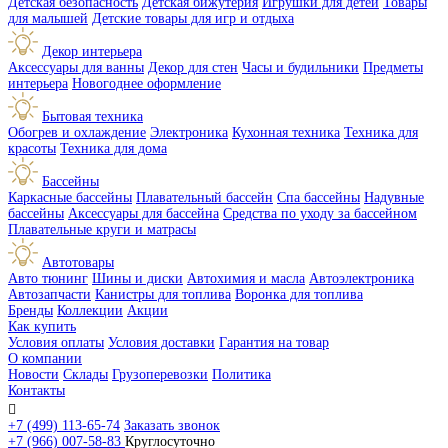
Детская безопасность
Детская бижутерия
Игрушки для детей
Товары
для малышей
Детские товары для игр и отдыха
Декор интерьера
Аксессуары для ванны
Декор для стен
Часы и будильники
Предметы
интерьера
Новогоднее оформление
Бытовая техника
Обогрев и охлаждение
Электроника
Кухонная техника
Техника для
красоты
Техника для дома
Бассейны
Каркасные бассейны
Плавательный бассейн
Спа бассейны
Надувные
бассейны
Аксессуары для бассейна
Средства по уходу за бассейном
Плавательные круги и матрасы
Автотовары
Авто тюнинг
Шины и диски
Автохимия и масла
Автоэлектроника
Автозапчасти
Канистры для топлива
Воронка для топлива
Бренды
Коллекции
Акции
Как купить
Условия оплаты
Условия доставки
Гарантия на товар
О компании
Новости
Склады
Грузоперевозки
Политика
Контакты

+7 (499) 113-65-74
Заказать звонок
+7 (966) 007-58-83
Круглосуточно