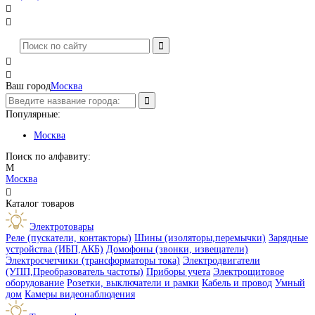




Ваш город
Москва
Популярные:
Москва
Поиск по алфавиту:
М
Москва

Каталог товаров
Электротовары
Реле (пускатели, контакторы)
Шины (изоляторы,перемычки)
Зарядные
устройства (ИБП,АКБ)
Домофоны (звонки, извещатели)
Электросчетчики (трансформаторы тока)
Электродвигатели
(УПП,Преобразователь частоты)
Приборы учета
Электрощитовое
оборудование
Розетки, выключатели и рамки
Кабель и провод
Умный
дом
Камеры видеонаблюдения