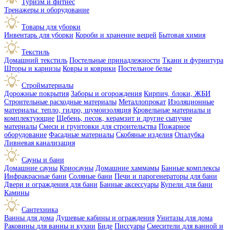
Туризм и фитнес
Тренажеры и оборудование
Товары для уборки
Инвентарь для уборки
Короби и хранение вещей
Бытовая химия
Текстиль
Домашний текстиль
Постельные принадлежности
Ткани и фурнитура
Шторы и карнизы
Ковры и коврики
Постельное белье
Стройматериалы
Дорожные покрытия
Заборы и огорождения
Кирпич, блоки, ЖБИ
Строительные расходные материалы
Металлопрокат
Изоляционные
материалы: тепло, гидро, шумоизоляция
Кровельные материалы и
комплектующие
Щебень, песок, керамзит и другие сыпучие
материалы
Смеси и грунтовки для строительства
Пожарное
оборудование
Фасадные материалы
Скобяные изделия
Опалубка
Ливневая канализация
Сауны и бани
Домашние сауны
Криосауны
Домашние хаммамы
Банные комплексы
Инфракрасные бани
Соляные бани
Печи и парогенераторы для бани
Двери и ограждения для бани
Банные аксессуары
Купели для бани
Камины
Сантехника
Ванны для дома
Душевые кабины и ограждения
Унитазы для дома
Раковины для ванны и кухни
Биде
Писсуары
Смесители для ванной и