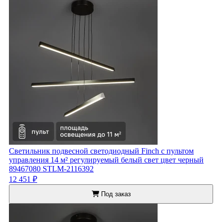
Светильник подвесной светодиодный Finch с пультом
управления 14 м² регулируемый белый свет цвет черный
89467080 STLM-2116392
12 451 ₽
Под заказ