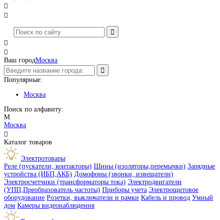




Ваш город
Москва
Популярные:
Москва
Поиск по алфавиту:
М
Москва

Каталог товаров
Электротовары
Реле (пускатели, контакторы)
Шины (изоляторы,перемычки)
Зарядные
устройства (ИБП,АКБ)
Домофоны (звонки, извещатели)
Электросчетчики (трансформаторы тока)
Электродвигатели
(УПП,Преобразователь частоты)
Приборы учета
Электрощитовое
оборудование
Розетки, выключатели и рамки
Кабель и провод
Умный
дом
Камеры видеонаблюдения