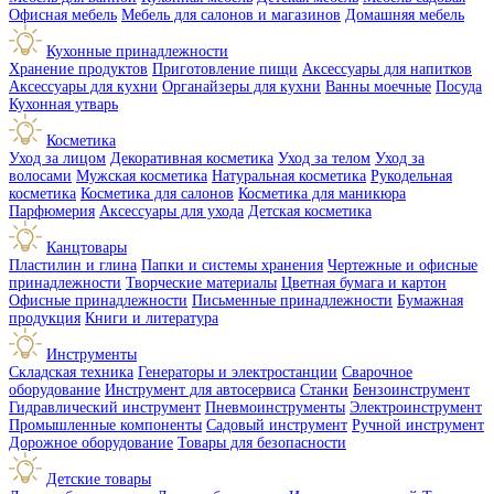
Офисная мебель
Мебель для салонов и магазинов
Домашняя мебель
Кухонные принадлежности
Хранение продуктов
Приготовление пищи
Аксессуары для напитков
Аксессуары для кухни
Органайзеры для кухни
Ванны моечные
Посуда
Кухонная утварь
Косметика
Уход за лицом
Декоративная косметика
Уход за телом
Уход за
волосами
Мужская косметика
Натуральная косметика
Рукодельная
косметика
Косметика для салонов
Косметика для маникюра
Парфюмерия
Аксессуары для ухода
Детская косметика
Канцтовары
Пластилин и глина
Папки и системы хранения
Чертежные и офисные
принадлежности
Творческие материалы
Цветная бумага и картон
Офисные принадлежности
Письменные принадлежности
Бумажная
продукция
Книги и литература
Инструменты
Складская техника
Генераторы и электростанции
Сварочное
оборудование
Инструмент для автосервиса
Станки
Бензоинструмент
Гидравлический инструмент
Пневмоинструменты
Электроинструмент
Промышленные компоненты
Садовый инструмент
Ручной инструмент
Дорожное оборудование
Товары для безопасности
Детские товары