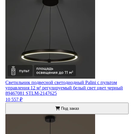
Светильник подвесной светодиодный Palini с пультом
управления 12 м² регулируемый белый свет цвет черный
89467081 STLM-2147625
10 557 ₽
Под заказ