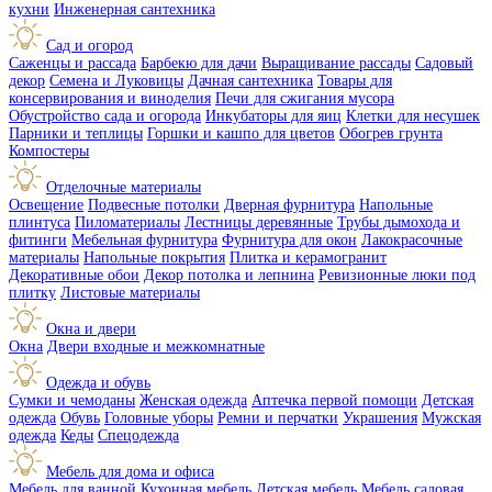
кухни
Инженерная сантехника
Сад и огород
Саженцы и рассада
Барбекю для дачи
Выращивание рассады
Садовый
декор
Семена и Луковицы
Дачная сантехника
Товары для
консервирования и виноделия
Печи для сжигания мусора
Обустройство сада и огорода
Инкубаторы для яиц
Клетки для несушек
Парники и теплицы
Горшки и кашпо для цветов
Обогрев грунта
Компостеры
Отделочные материалы
Освещение
Подвесные потолки
Дверная фурнитура
Напольные
плинтуса
Пиломатериалы
Лестницы деревянные
Трубы дымохода и
фитинги
Мебельная фурнитура
Фурнитура для окон
Лакокрасочные
материалы
Напольные покрытия
Плитка и керамогранит
Декоративные обои
Декор потолка и лепнина
Ревизионные люки под
плитку
Листовые материалы
Окна и двери
Окна
Двери входные и межкомнатные
Одежда и обувь
Сумки и чемоданы
Женская одежда
Аптечка первой помощи
Детская
одежда
Обувь
Головные уборы
Ремни и перчатки
Украшения
Мужская
одежда
Кеды
Спецодежда
Мебель для дома и офиса
Мебель для ванной
Кухонная мебель
Детская мебель
Мебель садовая