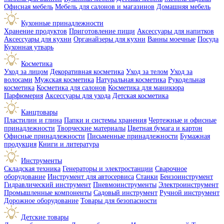
Офисная мебель
Мебель для салонов и магазинов
Домашняя мебель
Кухонные принадлежности
Хранение продуктов
Приготовление пищи
Аксессуары для напитков
Аксессуары для кухни
Органайзеры для кухни
Ванны моечные
Посуда
Кухонная утварь
Косметика
Уход за лицом
Декоративная косметика
Уход за телом
Уход за
волосами
Мужская косметика
Натуральная косметика
Рукодельная
косметика
Косметика для салонов
Косметика для маникюра
Парфюмерия
Аксессуары для ухода
Детская косметика
Канцтовары
Пластилин и глина
Папки и системы хранения
Чертежные и офисные
принадлежности
Творческие материалы
Цветная бумага и картон
Офисные принадлежности
Письменные принадлежности
Бумажная
продукция
Книги и литература
Инструменты
Складская техника
Генераторы и электростанции
Сварочное
оборудование
Инструмент для автосервиса
Станки
Бензоинструмент
Гидравлический инструмент
Пневмоинструменты
Электроинструмент
Промышленные компоненты
Садовый инструмент
Ручной инструмент
Дорожное оборудование
Товары для безопасности
Детские товары