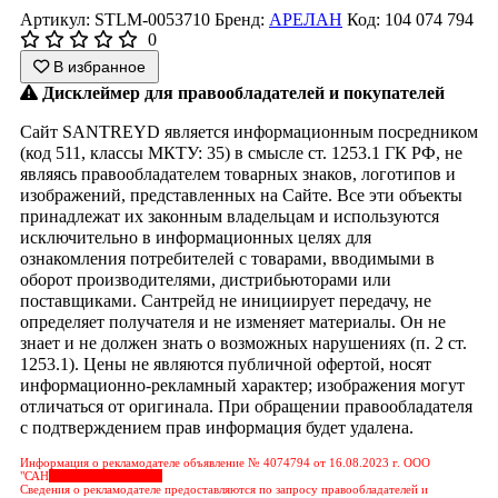
Артикул: STLM-0053710
Бренд:
АРЕЛАН
Код: 104 074 794
0
В избранное
Дисклеймер для правообладателей и покупателей
Сайт SANTREYD является информационным посредником
(код 511, классы МКТУ: 35) в смысле ст. 1253.1 ГК РФ, не
являясь правообладателем товарных знаков, логотипов и
изображений, представленных на Сайте. Все эти объекты
принадлежат их законным владельцам и используются
исключительно в информационных целях для
ознакомления потребителей с товарами, вводимыми в
оборот производителями, дистрибьюторами или
поставщиками. Сантрейд не инициирует передачу, не
определяет получателя и не изменяет материалы. Он не
знает и не должен знать о возможных нарушениях (п. 2 ст.
1253.1). Цены не являются публичной офертой, носят
информационно-рекламный характер; изображения могут
отличаться от оригинала. При обращении правообладателя
с подтверждением прав информация будет удалена.
Информация о рекламодателе объявление № 4074794 от 16.08.2023 г. ООО
"САН
&nbps;&nbps;&nbps;
Сведения о рекламодателе предоставляются по запросу правообладателей и