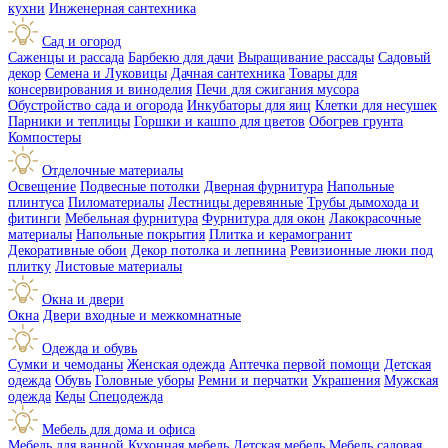
кухни
Инженерная сантехника
Сад и огород
Саженцы и рассада
Барбекю для дачи
Выращивание рассады
Садовый
декор
Семена и Луковицы
Дачная сантехника
Товары для
консервирования и виноделия
Печи для сжигания мусора
Обустройство сада и огорода
Инкубаторы для яиц
Клетки для несушек
Парники и теплицы
Горшки и кашпо для цветов
Обогрев грунта
Компостеры
Отделочные материалы
Освещение
Подвесные потолки
Дверная фурнитура
Напольные
плинтуса
Пиломатериалы
Лестницы деревянные
Трубы дымохода и
фитинги
Мебельная фурнитура
Фурнитура для окон
Лакокрасочные
материалы
Напольные покрытия
Плитка и керамогранит
Декоративные обои
Декор потолка и лепнина
Ревизионные люки под
плитку
Листовые материалы
Окна и двери
Окна
Двери входные и межкомнатные
Одежда и обувь
Сумки и чемоданы
Женская одежда
Аптечка первой помощи
Детская
одежда
Обувь
Головные уборы
Ремни и перчатки
Украшения
Мужская
одежда
Кеды
Спецодежда
Мебель для дома и офиса
Мебель для ванной
Кухонная мебель
Детская мебель
Мебель садовая