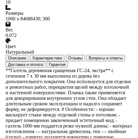
10
Размеры
1000 x 84688430; 300
Вес
0.072
Цвет
Натуральный
Описание
Характеристики
Отзывы
Вопросы и ответы
Доставка и оплата
Гарантия
**Галтель деревянная сращенная ГС-24, экстра** с
сечением 7 х 30 мм выполнена из дерева без
дополнительного покрытия. Она используется для отделки
и ремонтных работ, перекрытия щелей между потолочной
и настенной поверхностями. Планка также применяется
для декорирования внутренних углов стен. Она обладает
длительным сроком эксплуатации и надолго сохраняет
форму, не деформируется. # Особенности: - хорошо
маскирует стыки между отделкой стены и потолком; -
придает помещению законченный эстетичный вид; -
галтель 1000 мм поддается резке нужной длины; - материал
изготовления — натуральная древесина, тип — хвойные
(сосна); - плинтус поддается покрытию с помощью