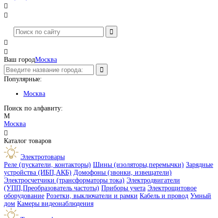




Ваш город
Москва
Популярные:
Москва
Поиск по алфавиту:
М
Москва

Каталог товаров
Электротовары
Реле (пускатели, контакторы)
Шины (изоляторы,перемычки)
Зарядные
устройства (ИБП,АКБ)
Домофоны (звонки, извещатели)
Электросчетчики (трансформаторы тока)
Электродвигатели
(УПП,Преобразователь частоты)
Приборы учета
Электрощитовое
оборудование
Розетки, выключатели и рамки
Кабель и провод
Умный
дом
Камеры видеонаблюдения