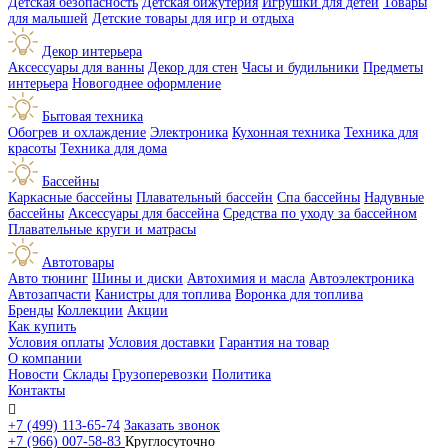
Детская безопасность
Детская бижутерия
Игрушки для детей
Товары
для малышей
Детские товары для игр и отдыха
Декор интерьера
Аксессуары для ванны
Декор для стен
Часы и будильники
Предметы
интерьера
Новогоднее оформление
Бытовая техника
Обогрев и охлаждение
Электроника
Кухонная техника
Техника для
красоты
Техника для дома
Бассейны
Каркасные бассейны
Плавательный бассейн
Спа бассейны
Надувные
бассейны
Аксессуары для бассейна
Средства по уходу за бассейном
Плавательные круги и матрасы
Автотовары
Авто тюнинг
Шины и диски
Автохимия и масла
Автоэлектроника
Автозапчасти
Канистры для топлива
Воронка для топлива
Бренды
Коллекции
Акции
Как купить
Условия оплаты
Условия доставки
Гарантия на товар
О компании
Новости
Склады
Грузоперевозки
Политика
Контакты

+7 (499) 113-65-74
Заказать звонок
+7 (966) 007-58-83
Круглосуточно