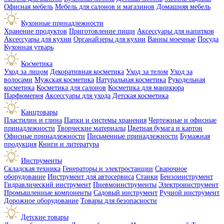
Офисная мебель
Мебель для салонов и магазинов
Домашняя мебель
Кухонные принадлежности
Хранение продуктов
Приготовление пищи
Аксессуары для напитков
Аксессуары для кухни
Органайзеры для кухни
Ванны моечные
Посуда
Кухонная утварь
Косметика
Уход за лицом
Декоративная косметика
Уход за телом
Уход за
волосами
Мужская косметика
Натуральная косметика
Рукодельная
косметика
Косметика для салонов
Косметика для маникюра
Парфюмерия
Аксессуары для ухода
Детская косметика
Канцтовары
Пластилин и глина
Папки и системы хранения
Чертежные и офисные
принадлежности
Творческие материалы
Цветная бумага и картон
Офисные принадлежности
Письменные принадлежности
Бумажная
продукция
Книги и литература
Инструменты
Складская техника
Генераторы и электростанции
Сварочное
оборудование
Инструмент для автосервиса
Станки
Бензоинструмент
Гидравлический инструмент
Пневмоинструменты
Электроинструмент
Промышленные компоненты
Садовый инструмент
Ручной инструмент
Дорожное оборудование
Товары для безопасности
Детские товары