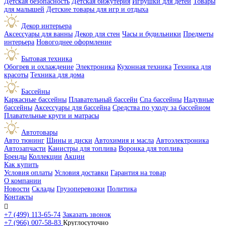
Детская безопасность
Детская бижутерия
Игрушки для детей
Товары
для малышей
Детские товары для игр и отдыха
Декор интерьера
Аксессуары для ванны
Декор для стен
Часы и будильники
Предметы
интерьера
Новогоднее оформление
Бытовая техника
Обогрев и охлаждение
Электроника
Кухонная техника
Техника для
красоты
Техника для дома
Бассейны
Каркасные бассейны
Плавательный бассейн
Спа бассейны
Надувные
бассейны
Аксессуары для бассейна
Средства по уходу за бассейном
Плавательные круги и матрасы
Автотовары
Авто тюнинг
Шины и диски
Автохимия и масла
Автоэлектроника
Автозапчасти
Канистры для топлива
Воронка для топлива
Бренды
Коллекции
Акции
Как купить
Условия оплаты
Условия доставки
Гарантия на товар
О компании
Новости
Склады
Грузоперевозки
Политика
Контакты

+7 (499) 113-65-74
Заказать звонок
+7 (966) 007-58-83
Круглосуточно