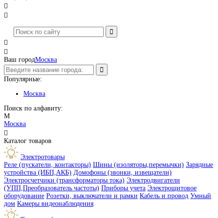




Ваш город
Москва
Популярные:
Москва
Поиск по алфавиту:
М
Москва

Каталог товаров
Электротовары
Реле (пускатели, контакторы)
Шины (изоляторы,перемычки)
Зарядные
устройства (ИБП,АКБ)
Домофоны (звонки, извещатели)
Электросчетчики (трансформаторы тока)
Электродвигатели
(УПП,Преобразователь частоты)
Приборы учета
Электрощитовое
оборудование
Розетки, выключатели и рамки
Кабель и провод
Умный
дом
Камеры видеонаблюдения