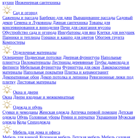
кухни
Инженерная сантехника
Сад и огород
Саженцы и рассада
Барбекю для дачи
Выращивание рассады
Садовый
декор
Семена и Луковицы
Дачная сантехника
Товары для
консервирования и виноделия
Печи для сжигания мусора
Обустройство сада и огорода
Инкубаторы для яиц
Клетки для несушек
Парники и теплицы
Горшки и кашпо для цветов
Обогрев грунта
Компостеры
Отделочные материалы
Освещение
Подвесные потолки
Дверная фурнитура
Напольные
плинтуса
Пиломатериалы
Лестницы деревянные
Трубы дымохода и
фитинги
Мебельная фурнитура
Фурнитура для окон
Лакокрасочные
материалы
Напольные покрытия
Плитка и керамогранит
Декоративные обои
Декор потолка и лепнина
Ревизионные люки под
плитку
Листовые материалы
Окна и двери
Окна
Двери входные и межкомнатные
Одежда и обувь
Сумки и чемоданы
Женская одежда
Аптечка первой помощи
Детская
одежда
Обувь
Головные уборы
Ремни и перчатки
Украшения
Мужская
одежда
Кеды
Спецодежда
Мебель для дома и офиса
Мебель для ванной
Кухонная мебель
Детская мебель
Мебель садовая