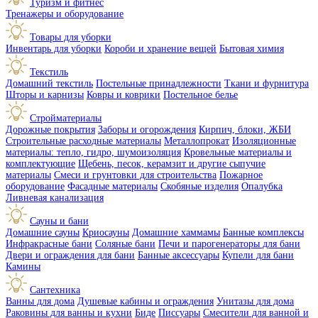
Туризм и фитнес
Тренажеры и оборудование
Товары для уборки
Инвентарь для уборки
Короби и хранение вещей
Бытовая химия
Текстиль
Домашний текстиль
Постельные принадлежности
Ткани и фурнитура
Шторы и карнизы
Ковры и коврики
Постельное белье
Стройматериалы
Дорожные покрытия
Заборы и огорождения
Кирпич, блоки, ЖБИ
Строительные расходные материалы
Металлопрокат
Изоляционные
материалы: тепло, гидро, шумоизоляция
Кровельные материалы и
комплектующие
Щебень, песок, керамзит и другие сыпучие
материалы
Смеси и грунтовки для строительства
Пожарное
оборудование
Фасадные материалы
Скобяные изделия
Опалубка
Ливневая канализация
Сауны и бани
Домашние сауны
Криосауны
Домашние хаммамы
Банные комплексы
Инфракрасные бани
Соляные бани
Печи и парогенераторы для бани
Двери и ограждения для бани
Банные аксессуары
Купели для бани
Камины
Сантехника
Ванны для дома
Душевые кабины и ограждения
Унитазы для дома
Раковины для ванны и кухни
Биде
Писсуары
Смесители для ванной и