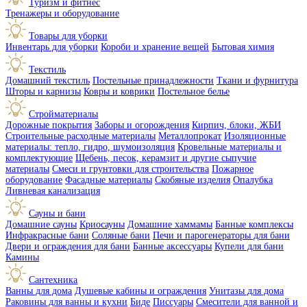
Туризм и фитнес
Тренажеры и оборудование
Товары для уборки
Инвентарь для уборки
Короби и хранение вещей
Бытовая химия
Текстиль
Домашний текстиль
Постельные принадлежности
Ткани и фурнитура
Шторы и карнизы
Ковры и коврики
Постельное белье
Стройматериалы
Дорожные покрытия
Заборы и огорождения
Кирпич, блоки, ЖБИ
Строительные расходные материалы
Металлопрокат
Изоляционные
материалы: тепло, гидро, шумоизоляция
Кровельные материалы и
комплектующие
Щебень, песок, керамзит и другие сыпучие
материалы
Смеси и грунтовки для строительства
Пожарное
оборудование
Фасадные материалы
Скобяные изделия
Опалубка
Ливневая канализация
Сауны и бани
Домашние сауны
Криосауны
Домашние хаммамы
Банные комплексы
Инфракрасные бани
Соляные бани
Печи и парогенераторы для бани
Двери и ограждения для бани
Банные аксессуары
Купели для бани
Камины
Сантехника
Ванны для дома
Душевые кабины и ограждения
Унитазы для дома
Раковины для ванны и кухни
Биде
Писсуары
Смесители для ванной и