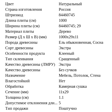
Цвет
Натуральный
Страна изготовления
Россия
Штрихкод
84460745
Длина плиты (см)
1000
Ширина плиты (см)
84460745; 29
Материал плиты
Дерево
Размер (Д х Ш х В) (мм)
1000х29х11
Порода древесины
Ель обыкновенная, Сосна
Сорт древесины
Экстра
Особенности продукта
Клееный
Тип склеивания
Сращенный
Качество древесины (ЛМРУ)
Экстра
Качество древесины
Без сучков
Назначение
Мебель, Потолок, Стена
Влагостойкий
Нет
Обработка
Камерная сушка
Сечение (мм)
11х29
Толщина (см)
1.1
Допустимое отклонения дли...
5
Тип продажи
Поштучно