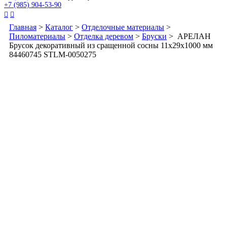
+7 (985) 904-53-90


Главная
>
Каталог
>
Отделочные материалы
>
Пиломатериалы
>
Отделка деревом
>
Бруски
> АРЕЛАН
Брусок декоративный из сращенной сосны 11х29х1000 мм
84460745 STLM-0050275