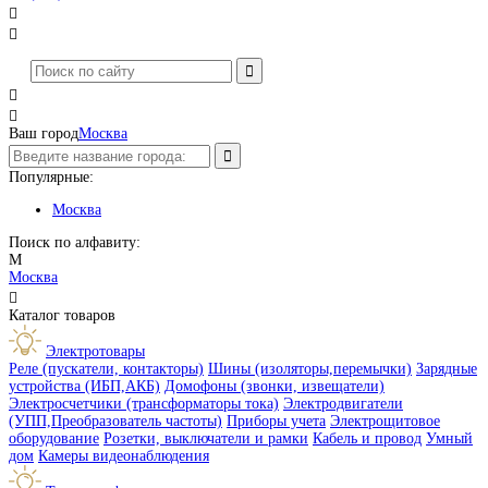




Ваш город
Москва
Популярные:
Москва
Поиск по алфавиту:
М
Москва

Каталог товаров
Электротовары
Реле (пускатели, контакторы)
Шины (изоляторы,перемычки)
Зарядные
устройства (ИБП,АКБ)
Домофоны (звонки, извещатели)
Электросчетчики (трансформаторы тока)
Электродвигатели
(УПП,Преобразователь частоты)
Приборы учета
Электрощитовое
оборудование
Розетки, выключатели и рамки
Кабель и провод
Умный
дом
Камеры видеонаблюдения