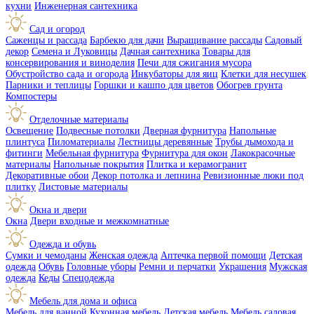
кухни
Инженерная сантехника
Сад и огород
Саженцы и рассада
Барбекю для дачи
Выращивание рассады
Садовый
декор
Семена и Луковицы
Дачная сантехника
Товары для
консервирования и виноделия
Печи для сжигания мусора
Обустройство сада и огорода
Инкубаторы для яиц
Клетки для несушек
Парники и теплицы
Горшки и кашпо для цветов
Обогрев грунта
Компостеры
Отделочные материалы
Освещение
Подвесные потолки
Дверная фурнитура
Напольные
плинтуса
Пиломатериалы
Лестницы деревянные
Трубы дымохода и
фитинги
Мебельная фурнитура
Фурнитура для окон
Лакокрасочные
материалы
Напольные покрытия
Плитка и керамогранит
Декоративные обои
Декор потолка и лепнина
Ревизионные люки под
плитку
Листовые материалы
Окна и двери
Окна
Двери входные и межкомнатные
Одежда и обувь
Сумки и чемоданы
Женская одежда
Аптечка первой помощи
Детская
одежда
Обувь
Головные уборы
Ремни и перчатки
Украшения
Мужская
одежда
Кеды
Спецодежда
Мебель для дома и офиса
Мебель для ванной
Кухонная мебель
Детская мебель
Мебель садовая