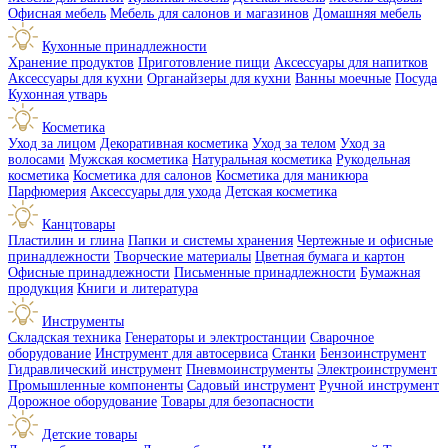
Офисная мебель
Мебель для салонов и магазинов
Домашняя мебель
Кухонные принадлежности
Хранение продуктов
Приготовление пищи
Аксессуары для напитков
Аксессуары для кухни
Органайзеры для кухни
Ванны моечные
Посуда
Кухонная утварь
Косметика
Уход за лицом
Декоративная косметика
Уход за телом
Уход за
волосами
Мужская косметика
Натуральная косметика
Рукодельная
косметика
Косметика для салонов
Косметика для маникюра
Парфюмерия
Аксессуары для ухода
Детская косметика
Канцтовары
Пластилин и глина
Папки и системы хранения
Чертежные и офисные
принадлежности
Творческие материалы
Цветная бумага и картон
Офисные принадлежности
Письменные принадлежности
Бумажная
продукция
Книги и литература
Инструменты
Складская техника
Генераторы и электростанции
Сварочное
оборудование
Инструмент для автосервиса
Станки
Бензоинструмент
Гидравлический инструмент
Пневмоинструменты
Электроинструмент
Промышленные компоненты
Садовый инструмент
Ручной инструмент
Дорожное оборудование
Товары для безопасности
Детские товары