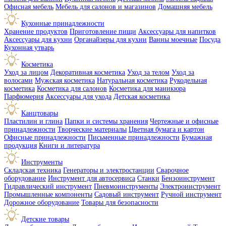
Офисная мебель
Мебель для салонов и магазинов
Домашняя мебель
Кухонные принадлежности
Хранение продуктов
Приготовление пищи
Аксессуары для напитков
Аксессуары для кухни
Органайзеры для кухни
Ванны моечные
Посуда
Кухонная утварь
Косметика
Уход за лицом
Декоративная косметика
Уход за телом
Уход за
волосами
Мужская косметика
Натуральная косметика
Рукодельная
косметика
Косметика для салонов
Косметика для маникюра
Парфюмерия
Аксессуары для ухода
Детская косметика
Канцтовары
Пластилин и глина
Папки и системы хранения
Чертежные и офисные
принадлежности
Творческие материалы
Цветная бумага и картон
Офисные принадлежности
Письменные принадлежности
Бумажная
продукция
Книги и литература
Инструменты
Складская техника
Генераторы и электростанции
Сварочное
оборудование
Инструмент для автосервиса
Станки
Бензоинструмент
Гидравлический инструмент
Пневмоинструменты
Электроинструмент
Промышленные компоненты
Садовый инструмент
Ручной инструмент
Дорожное оборудование
Товары для безопасности
Детские товары