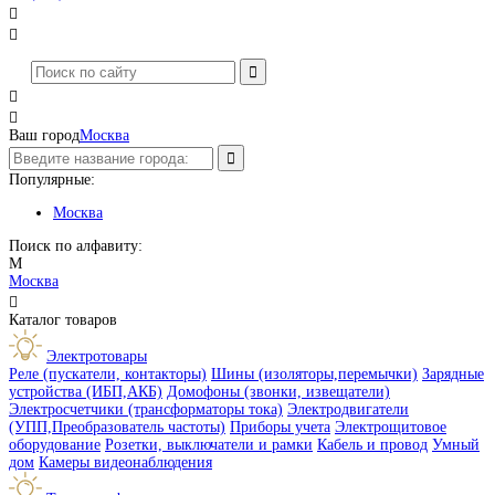




Ваш город
Москва
Популярные:
Москва
Поиск по алфавиту:
М
Москва

Каталог товаров
Электротовары
Реле (пускатели, контакторы)
Шины (изоляторы,перемычки)
Зарядные
устройства (ИБП,АКБ)
Домофоны (звонки, извещатели)
Электросчетчики (трансформаторы тока)
Электродвигатели
(УПП,Преобразователь частоты)
Приборы учета
Электрощитовое
оборудование
Розетки, выключатели и рамки
Кабель и провод
Умный
дом
Камеры видеонаблюдения