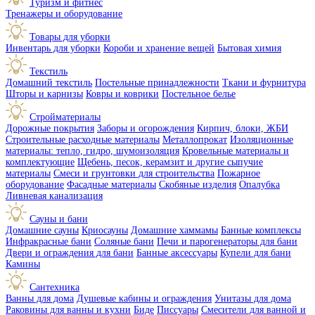
Туризм и фитнес
Тренажеры и оборудование
Товары для уборки
Инвентарь для уборки
Короби и хранение вещей
Бытовая химия
Текстиль
Домашний текстиль
Постельные принадлежности
Ткани и фурнитура
Шторы и карнизы
Ковры и коврики
Постельное белье
Стройматериалы
Дорожные покрытия
Заборы и огорождения
Кирпич, блоки, ЖБИ
Строительные расходные материалы
Металлопрокат
Изоляционные
материалы: тепло, гидро, шумоизоляция
Кровельные материалы и
комплектующие
Щебень, песок, керамзит и другие сыпучие
материалы
Смеси и грунтовки для строительства
Пожарное
оборудование
Фасадные материалы
Скобяные изделия
Опалубка
Ливневая канализация
Сауны и бани
Домашние сауны
Криосауны
Домашние хаммамы
Банные комплексы
Инфракрасные бани
Соляные бани
Печи и парогенераторы для бани
Двери и ограждения для бани
Банные аксессуары
Купели для бани
Камины
Сантехника
Ванны для дома
Душевые кабины и ограждения
Унитазы для дома
Раковины для ванны и кухни
Биде
Писсуары
Смесители для ванной и