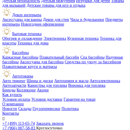
Детская безопасность
Детская бижутерия
Игрушки для детей
Товары
для малышей
Детские товары для игр и отдыха
Декор интерьера
Аксессуары для ванны
Декор для стен
Часы и будильники
Предметы
интерьера
Новогоднее оформление
Бытовая техника
Обогрев и охлаждение
Электроника
Кухонная техника
Техника для
красоты
Техника для дома
Бассейны
Каркасные бассейны
Плавательный бассейн
Спа бассейны
Надувные
бассейны
Аксессуары для бассейна
Средства по уходу за бассейном
Плавательные круги и матрасы
Автотовары
Авто тюнинг
Шины и диски
Автохимия и масла
Автоэлектроника
Автозапчасти
Канистры для топлива
Воронка для топлива
Бренды
Коллекции
Акции
Как купить
Условия оплаты
Условия доставки
Гарантия на товар
О компании
Новости
Склады
Грузоперевозки
Политика
Контакты

+7 (499) 113-65-74
Заказать звонок
+7 (966) 007-58-83
Круглосуточно