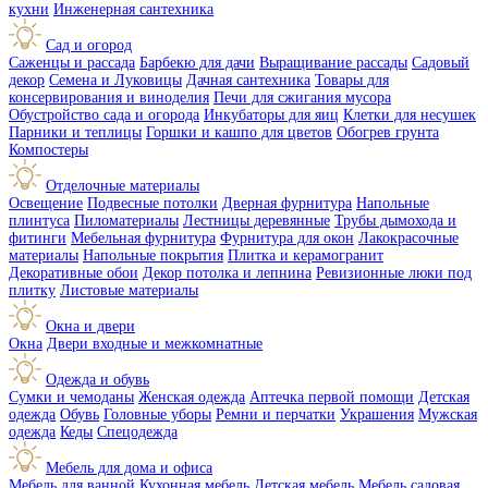
кухни
Инженерная сантехника
Сад и огород
Саженцы и рассада
Барбекю для дачи
Выращивание рассады
Садовый
декор
Семена и Луковицы
Дачная сантехника
Товары для
консервирования и виноделия
Печи для сжигания мусора
Обустройство сада и огорода
Инкубаторы для яиц
Клетки для несушек
Парники и теплицы
Горшки и кашпо для цветов
Обогрев грунта
Компостеры
Отделочные материалы
Освещение
Подвесные потолки
Дверная фурнитура
Напольные
плинтуса
Пиломатериалы
Лестницы деревянные
Трубы дымохода и
фитинги
Мебельная фурнитура
Фурнитура для окон
Лакокрасочные
материалы
Напольные покрытия
Плитка и керамогранит
Декоративные обои
Декор потолка и лепнина
Ревизионные люки под
плитку
Листовые материалы
Окна и двери
Окна
Двери входные и межкомнатные
Одежда и обувь
Сумки и чемоданы
Женская одежда
Аптечка первой помощи
Детская
одежда
Обувь
Головные уборы
Ремни и перчатки
Украшения
Мужская
одежда
Кеды
Спецодежда
Мебель для дома и офиса
Мебель для ванной
Кухонная мебель
Детская мебель
Мебель садовая