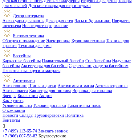
Детская безопасность
Детская бижутерия
Игрушки для детей
Товары
для малышей
Детские товары для игр и отдыха
Декор интерьера
Аксессуары для ванны
Декор для стен
Часы и будильники
Предметы
интерьера
Новогоднее оформление
Бытовая техника
Обогрев и охлаждение
Электроника
Кухонная техника
Техника для
красоты
Техника для дома
Бассейны
Каркасные бассейны
Плавательный бассейн
Спа бассейны
Надувные
бассейны
Аксессуары для бассейна
Средства по уходу за бассейном
Плавательные круги и матрасы
Автотовары
Авто тюнинг
Шины и диски
Автохимия и масла
Автоэлектроника
Автозапчасти
Канистры для топлива
Воронка для топлива
Бренды
Коллекции
Акции
Как купить
Условия оплаты
Условия доставки
Гарантия на товар
О компании
Новости
Склады
Грузоперевозки
Политика
Контакты

+7 (499) 113-65-74
Заказать звонок
+7 (966) 007-58-83
Круглосуточно