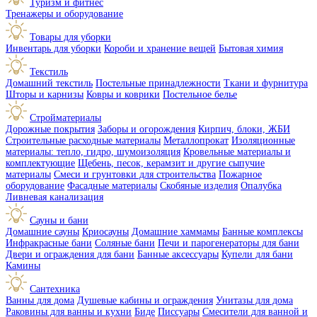
Туризм и фитнес
Тренажеры и оборудование
Товары для уборки
Инвентарь для уборки
Короби и хранение вещей
Бытовая химия
Текстиль
Домашний текстиль
Постельные принадлежности
Ткани и фурнитура
Шторы и карнизы
Ковры и коврики
Постельное белье
Стройматериалы
Дорожные покрытия
Заборы и огорождения
Кирпич, блоки, ЖБИ
Строительные расходные материалы
Металлопрокат
Изоляционные
материалы: тепло, гидро, шумоизоляция
Кровельные материалы и
комплектующие
Щебень, песок, керамзит и другие сыпучие
материалы
Смеси и грунтовки для строительства
Пожарное
оборудование
Фасадные материалы
Скобяные изделия
Опалубка
Ливневая канализация
Сауны и бани
Домашние сауны
Криосауны
Домашние хаммамы
Банные комплексы
Инфракрасные бани
Соляные бани
Печи и парогенераторы для бани
Двери и ограждения для бани
Банные аксессуары
Купели для бани
Камины
Сантехника
Ванны для дома
Душевые кабины и ограждения
Унитазы для дома
Раковины для ванны и кухни
Биде
Писсуары
Смесители для ванной и