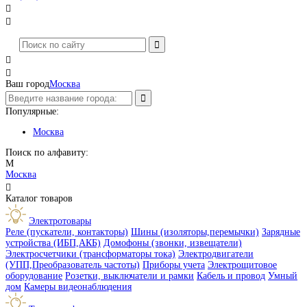




Ваш город
Москва
Популярные:
Москва
Поиск по алфавиту:
М
Москва

Каталог товаров
Электротовары
Реле (пускатели, контакторы)
Шины (изоляторы,перемычки)
Зарядные
устройства (ИБП,АКБ)
Домофоны (звонки, извещатели)
Электросчетчики (трансформаторы тока)
Электродвигатели
(УПП,Преобразователь частоты)
Приборы учета
Электрощитовое
оборудование
Розетки, выключатели и рамки
Кабель и провод
Умный
дом
Камеры видеонаблюдения