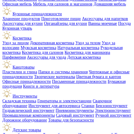
Офисная мебель
Мебель для салонов и магазинов
Домашняя мебель
Кухонные принадлежности
Хранение продуктов
Приготовление пищи
Аксессуары для напитков
Аксессуары для кухни
Органайзеры для кухни
Ванны моечные
Посуда
Кухонная утварь
Косметика
Уход за лицом
Декоративная косметика
Уход за телом
Уход за
волосами
Мужская косметика
Натуральная косметика
Рукодельная
косметика
Косметика для салонов
Косметика для маникюра
Парфюмерия
Аксессуары для ухода
Детская косметика
Канцтовары
Пластилин и глина
Папки и системы хранения
Чертежные и офисные
принадлежности
Творческие материалы
Цветная бумага и картон
Офисные принадлежности
Письменные принадлежности
Бумажная
продукция
Книги и литература
Инструменты
Складская техника
Генераторы и электростанции
Сварочное
оборудование
Инструмент для автосервиса
Станки
Бензоинструмент
Гидравлический инструмент
Пневмоинструменты
Электроинструмент
Промышленные компоненты
Садовый инструмент
Ручной инструмент
Дорожное оборудование
Товары для безопасности
Детские товары