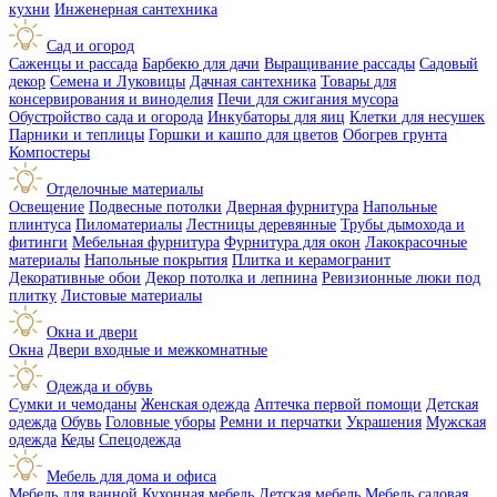
кухни
Инженерная сантехника
Сад и огород
Саженцы и рассада
Барбекю для дачи
Выращивание рассады
Садовый
декор
Семена и Луковицы
Дачная сантехника
Товары для
консервирования и виноделия
Печи для сжигания мусора
Обустройство сада и огорода
Инкубаторы для яиц
Клетки для несушек
Парники и теплицы
Горшки и кашпо для цветов
Обогрев грунта
Компостеры
Отделочные материалы
Освещение
Подвесные потолки
Дверная фурнитура
Напольные
плинтуса
Пиломатериалы
Лестницы деревянные
Трубы дымохода и
фитинги
Мебельная фурнитура
Фурнитура для окон
Лакокрасочные
материалы
Напольные покрытия
Плитка и керамогранит
Декоративные обои
Декор потолка и лепнина
Ревизионные люки под
плитку
Листовые материалы
Окна и двери
Окна
Двери входные и межкомнатные
Одежда и обувь
Сумки и чемоданы
Женская одежда
Аптечка первой помощи
Детская
одежда
Обувь
Головные уборы
Ремни и перчатки
Украшения
Мужская
одежда
Кеды
Спецодежда
Мебель для дома и офиса
Мебель для ванной
Кухонная мебель
Детская мебель
Мебель садовая