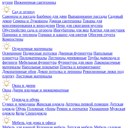
кухни
Инженерная сантехника
Сад и огород
Саженцы и рассада
Барбекю для дачи
Выращивание рассады
Садовый
декор
Семена и Луковицы
Дачная сантехника
Товары для
консервирования и виноделия
Печи для сжигания мусора
Обустройство сада и огорода
Инкубаторы для яиц
Клетки для несушек
Парники и теплицы
Горшки и кашпо для цветов
Обогрев грунта
Компостеры
Отделочные материалы
Освещение
Подвесные потолки
Дверная фурнитура
Напольные
плинтуса
Пиломатериалы
Лестницы деревянные
Трубы дымохода и
фитинги
Мебельная фурнитура
Фурнитура для окон
Лакокрасочные
материалы
Напольные покрытия
Плитка и керамогранит
Декоративные обои
Декор потолка и лепнина
Ревизионные люки под
плитку
Листовые материалы
Окна и двери
Окна
Двери входные и межкомнатные
Одежда и обувь
Сумки и чемоданы
Женская одежда
Аптечка первой помощи
Детская
одежда
Обувь
Головные уборы
Ремни и перчатки
Украшения
Мужская
одежда
Кеды
Спецодежда
Мебель для дома и офиса
Мебель для ванной
Кухонная мебель
Детская мебель
Мебель садовая